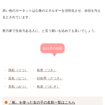
赤い色のガーネットは心身のエネルギーを活性化させ、自信を与え
るとされています。
努力家で生命力ある人に、と言う願いを込めても良いでしょう。
女の子の名前
璃柘（りつ）
柘希（つき）
菜柘（なつ）
紗柘季（さつき）
美柘（みつ）
柘麦（つむぎ）
「柘」を使った女の子の名前一覧はこちら