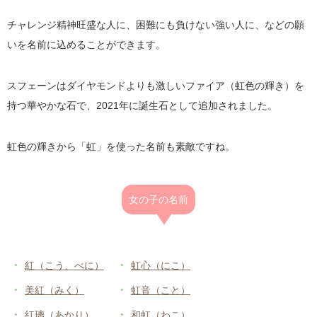
チャレンジ精神旺盛な人に、困難にも負けない強い人に、などの願
いを名前に込めることができます。
スフェーンはダイヤモンドよりも激しいファイア（虹色の輝き）を
持つ華やかな石で、2021年に誕生石として追加されました。
虹色の輝きから「虹」を使った名前も素敵ですね。
女の子の名前
紅（こう、べに）
虹心（にこ）
美紅（みく）
虹音（こと）
紅璃（あかり）
和虹（わこ）