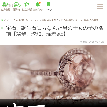
会員登録
質問箱
姓名判断
お知らせ
キープ
イメージから名付ける
/
おしゃれ
/
中性的な名前
/
女の子の名前
/
珍しい
/
男の子の名前
宝石、誕生石にちなんだ男の子女の子の名
前【翡翠、琥珀、瑠璃etc】
[更新日] 2026年8月9日