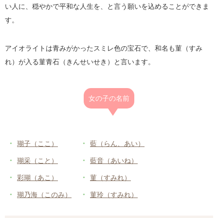
い人に、穏やかで平和な人生を、と言う願いを込めることができま
す。
アイオライトは青みがかったスミレ色の宝石で、和名も菫（すみ
れ）が入る菫青石（きんせいせき）と言います。
女の子の名前
瑚子（ここ）
藍（らん、あい）
瑚采（こと）
藍音（あいね）
彩瑚（あこ）
菫（すみれ）
瑚乃海（このみ）
菫玲（すみれ）