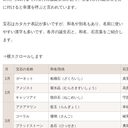
に付けると幸運を呼ぶと言われています。
宝石はカタカナ表記が多いですが、和名や別名もあり、名前に使い
やすい漢字も多いです。各月の誕生石と、和名、石言葉をご紹介し
ます。
⇒横スクロールします
月
宝石の名称
和名/別名
石
1月
ガーネット
柘榴石（ざくろいし）
真
アメジスト
紫水晶（むらさきすいしょう）
高
2月
キャッツアイ
猫目石（ねこめいし）
守
アクアマリン
藍玉（らんぎょく）
幸
コーラル
珊瑚（さんご）
確
3月
ブラッドストーン
血石（けっせき）
勇