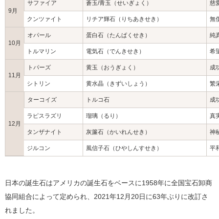
サファイア
蒼玉/青玉（せいぎょく）
慈
9月
クンツァイト
リチア輝石（りちあきせき）
無
オパール
蛋白石（たんぱくせき）
純
10月
トルマリン
電気石（でんきせき）
希
トパーズ
黄玉（おうぎょく）
成
11月
シトリン
黄水晶（きずいしょう）
繁
ターコイズ
トルコ石
成
ラピスラズリ
瑠璃（るり）
真
12月
タンザナイト
灰簾石（かいれんせき）
神
ジルコン
風信子石（ひやしんすせき）
平
日本の誕生石はアメリカの誕生石をベースに1958年に全国宝石卸商
協同組合によって定められ、2021年12月20日に63年ぶりに改訂さ
れました。