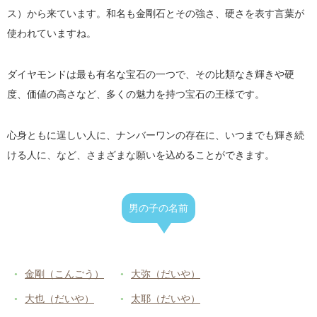
ス）から来ています。和名も金剛石とその強さ、硬さを表す言葉が
使われていますね。
ダイヤモンドは最も有名な宝石の一つで、その比類なき輝きや硬
度、価値の高さなど、多くの魅力を持つ宝石の王様です。
心身ともに逞しい人に、ナンバーワンの存在に、いつまでも輝き続
ける人に、など、さまざまな願いを込めることができます。
男の子の名前
金剛（こんごう）
大弥（だいや）
大也（だいや）
太耶（だいや）