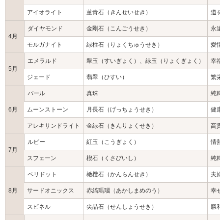
アイオライト
菫青石（きんせいせき）
道
ダイヤモンド
金剛石（こんごうせき）
永
4月
モルガナイト
緑柱石（りょくちゅうせき）
愛
エメラルド
翠玉（すいぎょく）、緑玉（りょくぎょく）
幸
5月
ジェード
翡翠（ひすい）
繁
パール
真珠
純
6月
ムーンストーン
月長石（げっちょうせき）
健
アレキサンドライト
金緑石（きんりょくせき）
高
ルビー
紅玉（こうぎょく）
情
7月
スフェーン
楔石（くさびいし）
純
ペリドット
橄欖石（かんらんせき）
夫
8月
サードオニックス
赤縞瑪瑙（あかしまめのう）
幸
スピネル
尖晶石（せんしょうせき）
勝