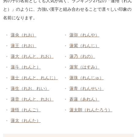
男の子の名前としても人気が高く、ランキング27位の「蓮翔（れん
と）」のように、力強い漢字と組み合わせることで凛々しい印象の
名前になります。
蓮央（れお）
蓮弥（れんや）
蓮王（れお）
蓮紫（れんじ）
蓮大（れんと、れお）
蓮乃（れの）
蓮斗（れんと）
蓮実（はすみ）
蓮士（れんと、れんじ）
蓮珠（れんじゅ）
蓮生（れお、れい）
蓮青（れんせい）
蓮音（れんと、れお）
蒼蓮（あれん）
蓮悟（れんご）
蓮太朗（れんたろう）
蓮太（れんた）