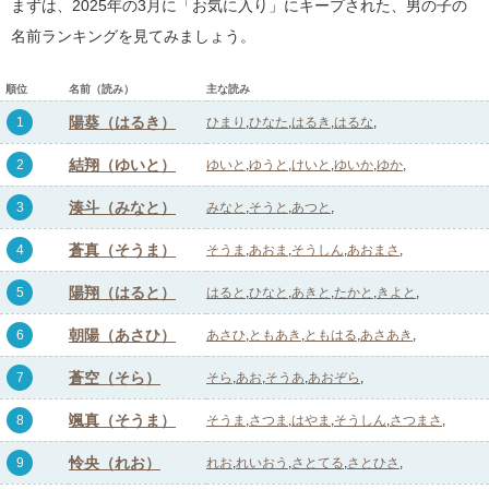
まずは、2025年の3月に「お気に入り」にキープされた、男の子の
名前ランキングを見てみましょう。
順位
名前（読み）
主な読み
陽葵（はるき）
1
ひまり
ひなた
はるき
はるな
結翔（ゆいと）
2
ゆいと
ゆうと
けいと
ゆいか
ゆか
湊斗（みなと）
3
みなと
そうと
あつと
蒼真（そうま）
4
そうま
あおま
そうしん
あおまさ
陽翔（はると）
5
はると
ひなと
あきと
たかと
きよと
朝陽（あさひ）
6
あさひ
ともあき
ともはる
あさあき
蒼空（そら）
7
そら
あお
そうあ
あおぞら
颯真（そうま）
8
そうま
さつま
はやま
そうしん
さつまさ
怜央（れお）
9
れお
れいおう
さとてる
さとひさ