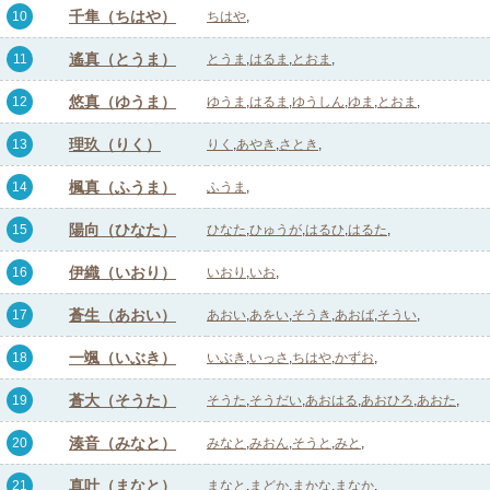
千隼（ちはや）
10
ちはや
遙真（とうま）
11
とうま
はるま
とおま
悠真（ゆうま）
12
ゆうま
はるま
ゆうしん
ゆま
とおま
理玖（りく）
13
りく
あやき
さとき
楓真（ふうま）
14
ふうま
陽向（ひなた）
15
ひなた
ひゅうが
はるひ
はるた
伊織（いおり）
16
いおり
いお
蒼生（あおい）
17
あおい
あをい
そうき
あおば
そうい
一颯（いぶき）
18
いぶき
いっさ
ちはや
かずお
蒼大（そうた）
19
そうた
そうだい
あおはる
あおひろ
あおた
湊音（みなと）
20
みなと
みおん
そうと
みと
真叶（まなと）
21
まなと
まどか
まかな
まなか