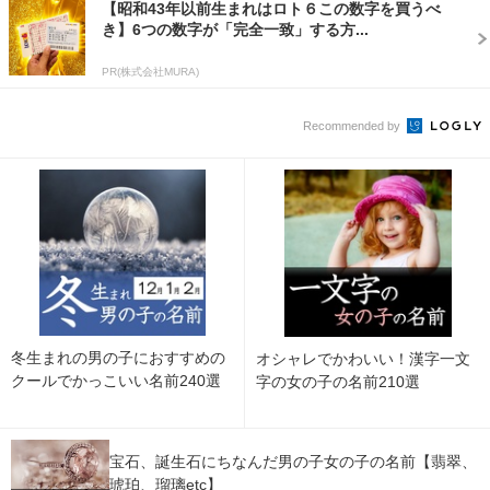
【昭和43年以前生まれはロト６この数字を買うべ
き】6つの数字が「完全一致」する方...
PR(株式会社MURA)
Recommended by
冬生まれの男の子におすすめの
オシャレでかわいい！漢字一文
クールでかっこいい名前240選
字の女の子の名前210選
宝石、誕生石にちなんだ男の子女の子の名前【翡翠、
琥珀、瑠璃etc】