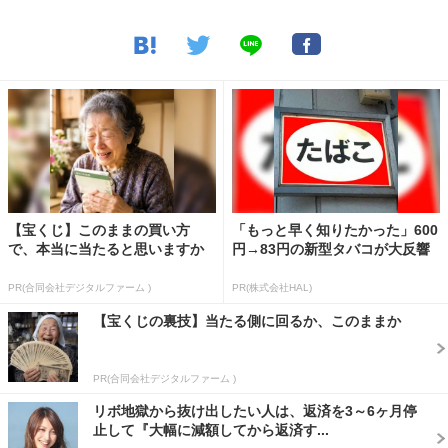
【宝くじ】このままの買い方
「もっと早く知りたかった」600
で、本当に当たると思いますか
円→83円の新型タバコが大反響
PR(合同会社デジタルファーム )
PR(株式会社HAL)
【宝くじの裏技】当たる側に回るか、このままか
PR(合同会社デジタルファーム )
リボ地獄から抜け出したい人は、返済を3～6ヶ月停
止して『大幅に減額してから返済す...