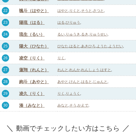
颯斗（はやと）
22
はやと
りくと
そうと
さつと
陽琉（はる）
23
はる
ひりゅう
琉生（るい）
24
るい
りゅうき
るき
りゅうせい
陽大（ひなた）
25
ひなた
はると
あきひろ
ようた
ようだい
凌空（りく）
26
りく
蓮翔（れんと）
27
れんと
れんか
れんしょう
はすと
絢斗（あやと）
28
あやと
けんと
はると
じゅんと
凌久（りく）
29
りく
りょうく
湊（みなと）
30
みなと
そう
かえで
動画でチェックしたい方はこちら