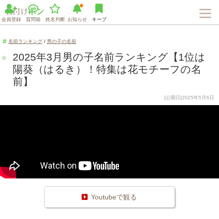
会員登録
質問箱
姓名判断
お知らせ
キープ
名前ランキング
/
男の子の名前
2025年3月男の子名前ランキング【1位は
陽葵（はるき）！特集は花モチーフの名
前】
[公開日]2025年5月6日
Youtubeで観る