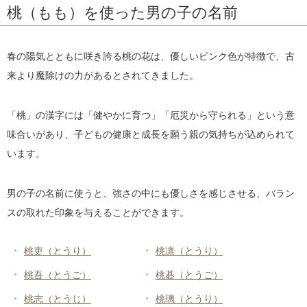
桃（もも）を使った男の子の名前
春の陽気とともに咲き誇る桃の花は、優しいピンク色が特徴で、古
来より魔除けの力があるとされてきました。
「桃」の漢字には「健やかに育つ」「厄災から守られる」という意
味合いがあり、子どもの健康と成長を願う親の気持ちが込められて
います。
男の子の名前に使うと、強さの中にも優しさを感じさせる、バラン
スの取れた印象を与えることができます。
桃吏（とうり）
桃凛（とうり）
桃吾（とうご）
桃碁（とうご）
桃志（とうじ）
桃璃（とうり）