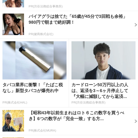
PR(渋谷法務総合事務所)
バイアグラは捨てた「65歳が45分で3回戦も余裕」
980円で朝まで絶好調！
PR(健商株式会社)
タバコ業界に衝撃！「たばこ税
カードローン50万円以上の人
なし」新型タバコが爆売れ中
は、返済を3～6ヶ月停止して
『大幅に減額してから返済...
PR(株式会社HAL)
PR(渋谷法務総合事務所)
【昭和43年以前生まれはロト６この数字を買うべ
き】6つの数字が「完全一致」する方...
PR(株式会社MURA)