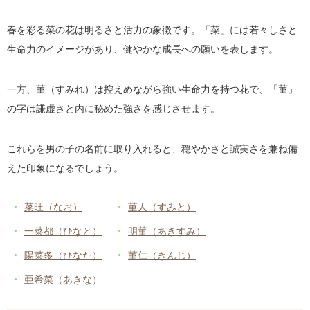
春を彩る菜の花は明るさと活力の象徴です。「菜」には若々しさと
生命力のイメージがあり、健やかな成長への願いを表します。
一方、菫（すみれ）は控えめながら強い生命力を持つ花で、「菫」
の字は謙虚さと内に秘めた強さを感じさせます。
これらを男の子の名前に取り入れると、穏やかさと誠実さを兼ね備
えた印象になるでしょう。
菜旺（なお）
菫人（すみと）
一菜都（ひなと）
明菫（あきすみ）
陽菜多（ひなた）
菫仁（きんじ）
亜希菜（あきな）