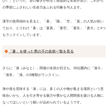
ひ）」といった、音の響きが明るく開放的な名前が並び、これから
の季節にふさわしい生命力あふれる印象を与えます。
漢字の使用傾向を見ると、「蒼」「陽」「空」「真」の人気が続い
ており、とりわけ「蒼」は「蒼真」「蒼空」「蒼生」「蒼大」と4つ
もランクインしています。
「蒼」を使った男の子の名前一覧を見る
さらに「湊（みなと）」関連の名前が目立ち、30位圏内に「湊斗」
「湊音」「湊」の3種類がランクイン。
海や港を意味する「湊」には、多くの人や物が集まる場所という意
味合いから、人を引き寄せる魅力や豊かな人間関係を築ける人物に
なってほしいという願いが込められているようです。