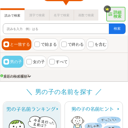
詳細
漢字で検索
名字で検索
画数で検索
読みで検索
検索
検索
と一致する
で始まる
で終わる
を含む
男の子
女の子
すべて
名付けポンの使い方
直近の検索履歴
男の子の名前を探す
画数検索のヒント