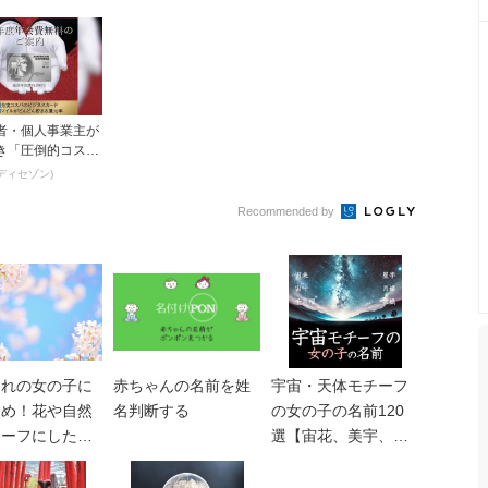
者・個人事業主が
き「圧倒的コスパ
ネスカード」
ディセゾン)
Recommended by
まれの女の子に
赤ちゃんの名前を姓
宇宙・天体モチーフ
すめ！花や自然
名判断する
の女の子の名前120
チーフにしたか
選【宙花、美宇、紗
名前211選
月、莉星etc】