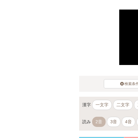
検索条
漢字
一文字
二文字
読み
2音
3音
4音