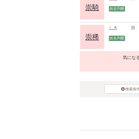
崇騎
姓名判断
崇
しき
崇稀
姓名判断
気になる
検索条