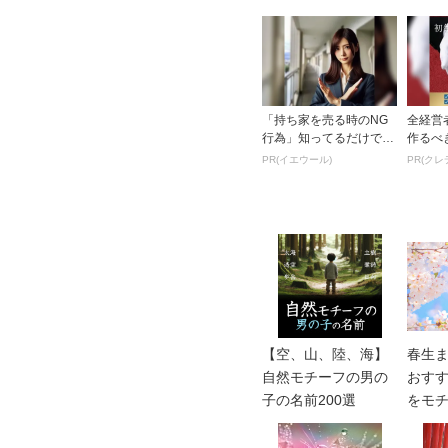
「持ち家を売る時のNG
全経営
行為」知ってるだけで得
作るべ
する事とは
のビジ
PR(イエウール)
PR(クレ
【空、山、陸、海】
春生
自然モチーフの男の
おす
子の名前200選
をモ
わいい