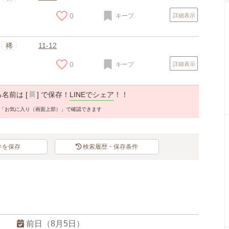
0
キープ
詳細表示
稀
11-12
0
キープ
詳細表示
名前は [
] で保存！
LINEでシェア
！！
「お気に入り（画面上部）」で確認できます
件を保存
検索履歴・保存条件
スポンサードリンク
前日（8月5日）