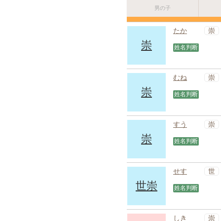
男の子
崇
たか
崇
姓名判断
崇
むね
崇
姓名判断
崇
すう
崇
姓名判断
世
せす
世崇
姓名判断
崇
しき