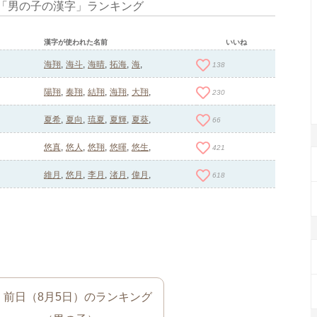
「男の子の漢字」ランキング
漢字が使われた名前
いいね
海翔
海斗
海晴
拓海
海
138
陽翔
奏翔
結翔
海翔
大翔
230
夏希
夏向
琉夏
夏輝
夏葵
66
悠真
悠人
悠翔
悠暉
悠生
421
維月
悠月
李月
渚月
偉月
618
前日（8月5日）のランキング