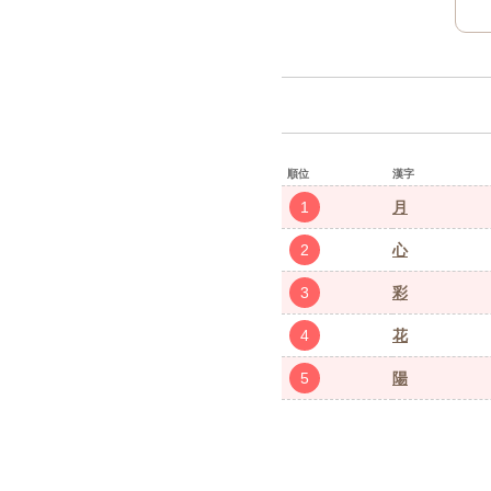
順位
漢字
1
月
2
心
3
彩
4
花
5
陽