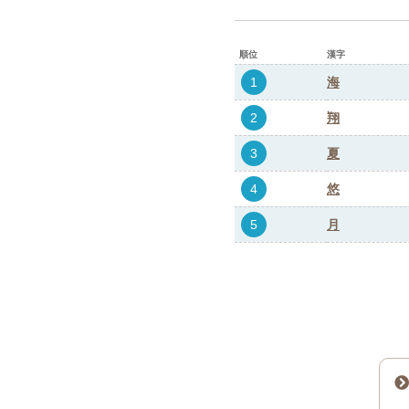
順位
漢字
1
海
2
翔
3
夏
4
悠
5
月