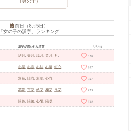
（男の子）
前日（8月5日）
「女の子の漢字」ランキング
漢字が使われた名前
いいね
結月
美月
琉月
菜月
月
618
心陽
心春
心結
心晴
虹心
187
彩葉
陽彩
彩華
心彩
347
花音
百花
帆花
和花
風花
213
陽葵
陽菜
心陽
陽咲
735