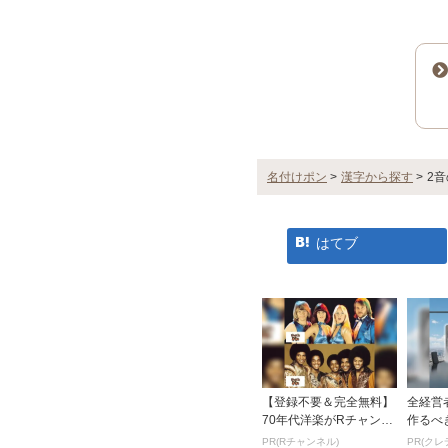
名付けポン
>
漢字から探す
>
2
はてブ
【登録不要＆完全無料】
全経営
70年代洋楽がRチャンネ
作るべ
ルで見放題
のビジ
PR(Rチャンネル)
PR(クレ