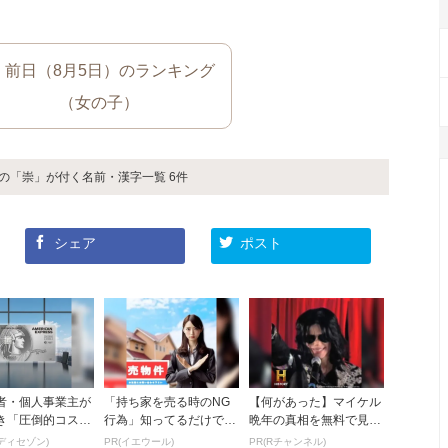
前日（8月5日）のランキング
（女の子）
音の「崇」が付く名前・漢字一覧 6件
シェア
ポスト
者・個人事業主が
「持ち家を売る時のNG
【何があった】マイケル
き「圧倒的コスパ
行為」知ってるだけで得
晩年の真相を無料で見る
ネスカード」
する事とは
ならRチャンネル
ディセゾン)
PR(イエウール)
PR(Rチャンネル)