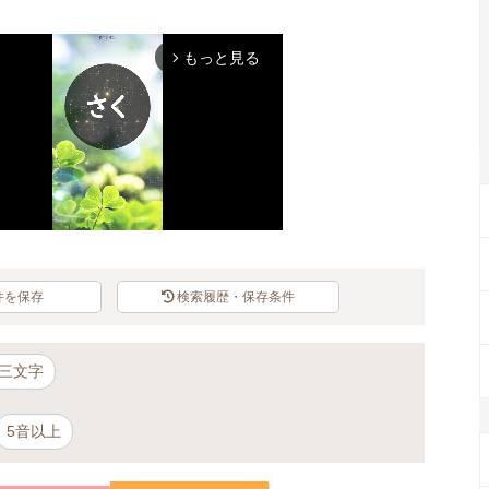
もっと見る
arrow_forward_ios
件を保存
検索履歴・保存条件
Mute
三文字
5音以上