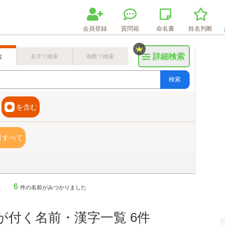
会員登録
質問箱
命名書
姓名判断
詳細検索
名字で検索
画数で検索
索
検索
を含む
すべて
6
件の名前がみつかりました
が付く名前・漢字一覧 6件
画数検索のヒント