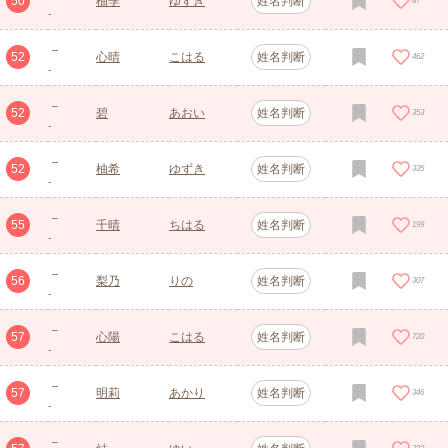
50
柚季
ゆずき
姓名判断
87
-
52
心晴
こはる
姓名判断
462
-
52
碧
あおい
姓名判断
353
-
52
柚希
ゆずき
姓名判断
335
-
55
千晴
ちはる
姓名判断
199
-
56
梨乃
りの
姓名判断
307
-
57
心陽
こはる
姓名判断
720
-
57
明莉
あかり
姓名判断
346
-