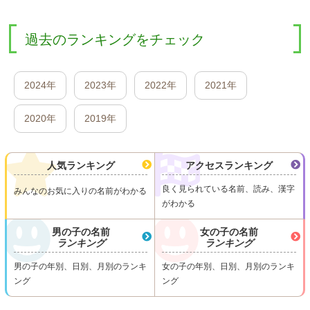
過去のランキングをチェック
2024年
2023年
2022年
2021年
2020年
2019年
人気ランキング
アクセスランキング
良く見られている名前、読み、漢字
みんなのお気に入りの名前がわかる
がわかる
男の子の名前
女の子の名前
ランキング
ランキング
男の子の年別、日別、月別のランキ
女の子の年別、日別、月別のランキ
ング
ング