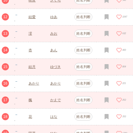
10
咲良
さくら
姓名判断
546
-
12
結愛
ゆあ
姓名判断
1047
-
13
澪
みお
姓名判断
632
-
14
杏
あん
姓名判断
400
-
15
結月
ゆづき
姓名判断
804
-
16
あかり
あかり
姓名判断
221
-
17
楓
かえで
姓名判断
263
-
18
花
はな
姓名判断
353
-