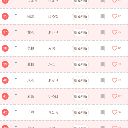
35
ひまり
ひまり
姓名判断
193
-
35
陽菜
はるな
姓名判断
168
-
37
愛莉
あいり
姓名判断
604
-
38
美桜
みお
姓名判断
445
-
39
夏帆
かほ
姓名判断
261
-
40
朱莉
あかり
姓名判断
806
-
41
彩葉
いろは
姓名判断
1176
-
42
千尋
ちひろ
姓名判断
247
-