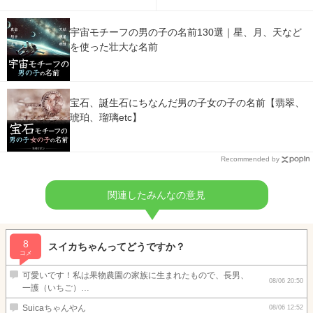
宇宙モチーフの男の子の名前130選｜星、月、天など
を使った壮大な名前
宝石、誕生石にちなんだ男の子女の子の名前【翡翠、
琥珀、瑠璃etc】
Recommended by
関連したみんなの意見
8
スイカちゃんってどうですか？
コメ
可愛いです！私は果物農園の家族に生まれたもので、長男、
08/06 20:50
一護（いちご）…
Suicaちゃんやん
08/06 12:52