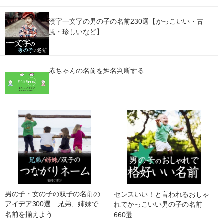
漢字一文字の男の子の名前230選【かっこいい・古
風・珍しいなど】
赤ちゃんの名前を姓名判断する
男の子・女の子の双子の名前の
センスいい！と言われるおしゃ
アイデア300選｜兄弟、姉妹で
れでかっこいい男の子の名前
名前を揃えよう
660選