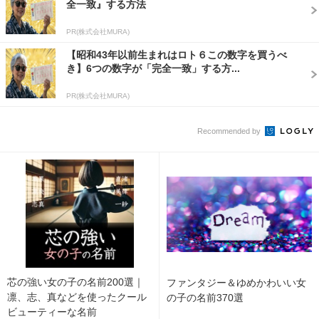
全一致』する方法
PR(株式会社MURA)
【昭和43年以前生まれはロト６この数字を買うべ
き】6つの数字が「完全一致」する方...
PR(株式会社MURA)
Recommended by
芯の強い女の子の名前200選｜
ファンタジー＆ゆめかわいい女
凛、志、真などを使ったクール
の子の名前370選
ビューティーな名前