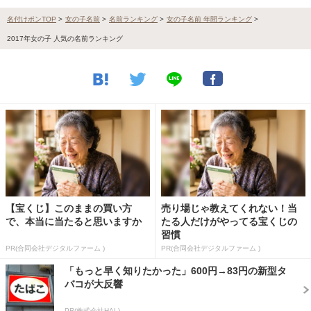
名付けポンTOP
>
女の子名前
>
名前ランキング
>
女の子名前 年間ランキング
>
2017年女の子 人気の名前ランキング
【宝くじ】このままの買い方
売り場じゃ教えてくれない！当
で、本当に当たると思いますか
たる人だけがやってる宝くじの
習慣
PR(合同会社デジタルファーム )
PR(合同会社デジタルファーム )
「もっと早く知りたかった」600円→83円の新型タ
バコが大反響
PR(株式会社HAL)