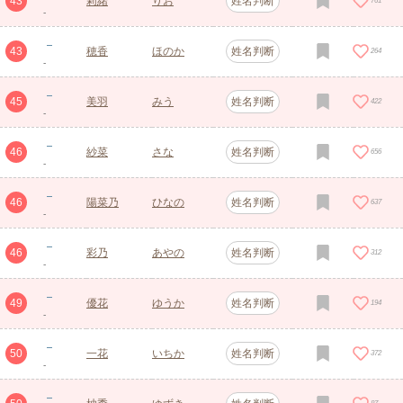
43
莉緒
りお
姓名判断
761
-
43
穂香
ほのか
姓名判断
264
-
45
美羽
みう
姓名判断
422
-
46
紗菜
さな
姓名判断
656
-
46
陽菜乃
ひなの
姓名判断
637
-
46
彩乃
あやの
姓名判断
312
-
49
優花
ゆうか
姓名判断
194
-
50
一花
いちか
姓名判断
372
-