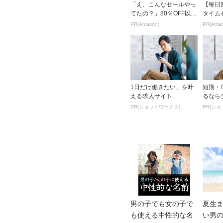
「え、こんなセールやっ
【毎日変
てたの？」80％OFF以上
タイム
が続々登場！Amazonの
い！
PR(Amazon)
PR(Amaz
本気が...
1日だけ働きたい、を叶
短期・
える求人サイト
るなら
PR(ショットワークス)
PR(シ
男の子でも女の子で
夏生
も使える中性的な名
い男の