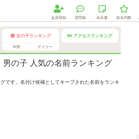
会員登録
質問箱
命名書
姓名判断
女の子ランキング
アクセスランキング
年間
デイリー
】男の子 人気の名前ランキング
ングです。名付け候補としてキープされた名前をランキ
Loaded
:
72.06%
/
Unmute