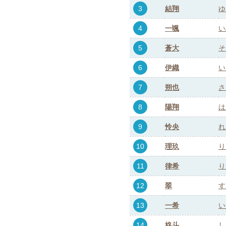
3
結翔
ゆ
4
一颯
い
5
蒼大
そ
6
伊織
い
7
朔也
さ
8
陽翔
は
9
怜央
れ
10
理玖
り
11
律希
り
12
翠
す
13
一希
い
14
柊斗
し