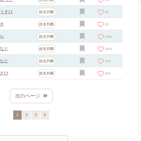
うすけ
姓名判断
53
き
姓名判断
25
ら
姓名判断
1462
なと
姓名判断
1032
なと
姓名判断
978
さひ
姓名判断
800
次のページ
1
2
3
4