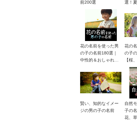
前200選
選！
っこい
名付
花の名前を使った男
花の
の子の名前180選｜
の子の
中性的＆おしゃれな
【桜
一文字、二文字名
etc】
賢い、知的なイメー
自然
ジの男の子の名前
子の
花、
チュ