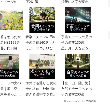
夏イメージのか
字261選
婚後に名字が変わっ
い&おしゃれな
ても大吉の名前
け
名前を使った女
音楽モチーフの男の
宇宙モチーフの男の
名付け165選
子の名前160選【ふ
子の名前130選｜
、葵、向日葵、
うが、りつ、ひび
星、月、天などを使
き、etc】
った壮大な名前
モチーフの女の
海外でも通じる女の
【空、山、陸、海】
名前｜海、空、
子の名前 外国風の
自然モチーフの男の
草木を使ったナ
響き＆漢字でグロー
子の名前200選
ラルネーム
バルな名付け
Recommended by