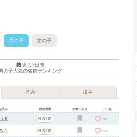
男の子
女の子
過去7日間
男の子人気の名前ランキング
読み
漢字
な読み
姓名判断
お気に入り
いいね
うま
姓名判断
946
なた
姓名判断
871