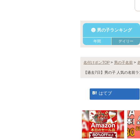
男の子ランキング
年間
デイリー
名付けポンTOP
>
男の子名前
>
【過去7日】男の子 人気の名前ラ
はてブ