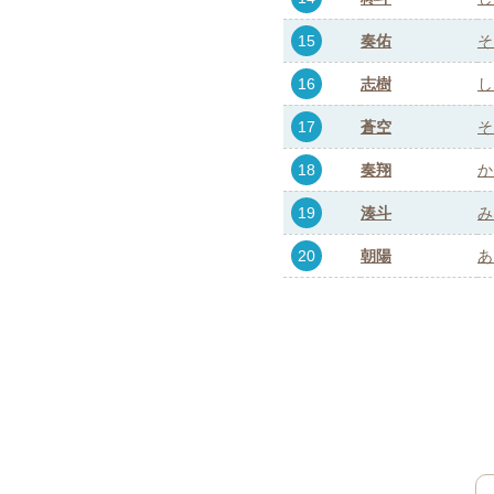
15
奏佑
そ
16
志樹
し
17
蒼空
そ
18
奏翔
か
19
湊斗
み
20
朝陽
あ