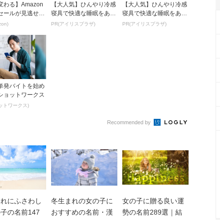
わる】Amazon
【大人気】ひんやり冷感
【大人気】ひんやり冷感
セールが見逃せな
寝具で快適な睡眠をあな
寝具で快適な睡眠をあな
たに。
たに。
on)
PR(アイリスプラザ)
PR(アイリスプラザ)
単発バイトを始め
ショットワークス
ョットワークス)
Recommended by
まれにふさわし
冬生まれの女の子に
女の子に贈る良い運
子の名前147
おすすめの名前・漢
勢の名前289選｜結