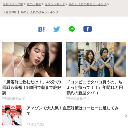
名付けポンTOP
>
男の子名前
>
名前ランキング
>
男の子 人気の名前ランキング
>
【過去30日】男の子 人気の読みランキング
「風俗前に飲むだけ！」45分で3
『コンビニでタバコ買うの、ち
回戦も余裕！980円で朝まで絶好
ょっと待って！！』年間11万円
調
節約の新型タバコ
PR(健商株式会社)
PR(株式会社HAL)
アマゾンで大人気！血圧対策はコーヒーに足してみ
て
PR(森永乳業)