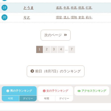
とうま
19
遙真
冬真
柊真
燈真
灯真
りと
20
理登
凛人
理翔
吏音
莉斗
次のページ
…
1
2
3
4
7
前日（8月7日）のランキング
男の子ランキング
女の子ランキング
アクセスランキング
年間
デイリー
年間
デイリー