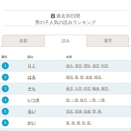
過去30日間
男の子人気の読みランキング
名前
読み
漢字
順位
読み
名前
りく
1
凌久
凛空
理玖
凌空
利空
はる
2
陽琉
陽
晴
波留
晴琉
そら
3
蒼空
大空
想空
颯来
輝空
いつき
4
樹
一葵
維月
一希
一輝
るい
5
琉生
琉偉
琉倭
塁
累
かい
6
魁
海
櫂
快
凱