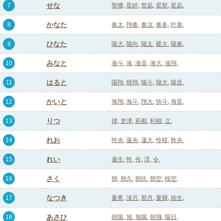
せな
7
聖梛
星絆
世凪
星那
星凪
かなた
8
奏太
翔奏
奏汰
奏多
叶泰
ひなた
9
陽大
陽向
陽太
暖大
陽奏
みなと
10
湊斗
湊
湊音
湊大
湊翔
はると
11
陽翔
晴翔
陽斗
陽大
陽音
かいと
12
海翔
海斗
翔大
快斗
海音
りつ
13
律
吏津
莉都
利都
立
れお
14
怜央
蓮央
蓮大
怜桜
羚央
れい
15
蓮生
怜
伶
澪
令
さく
16
朔
朔久
朔玖
朔空
桜空
なつき
17
夏希
渚月
那月
夏輝
捺生
あさひ
18
朝陽
旭
旭陽
朝飛
陽日