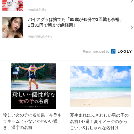
PR(森永乳業)
バイアグラは捨てた「65歳が45分で3回戦も余裕」
1日31円で朝まで絶好調！
PR(健商株式会社)
Recommended by
珍しい女の子の名前集！キラキ
夏生まれにふさわしい男の子の
ラネームじゃないかわいい響
名前147選！夏イメージのかっ
き、漢字の名前
こいい&おしゃれな名付け