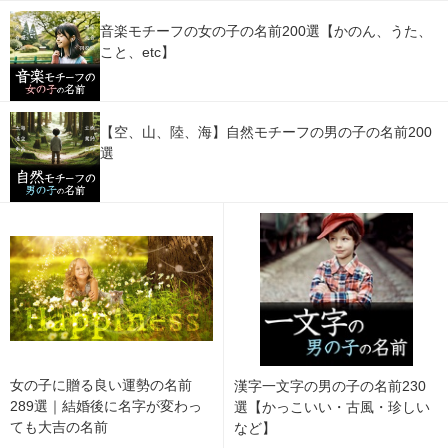
音楽モチーフの女の子の名前200選【かのん、うた、
こと、etc】
【空、山、陸、海】自然モチーフの男の子の名前200
選
女の子に贈る良い運勢の名前
漢字一文字の男の子の名前230
289選｜結婚後に名字が変わっ
選【かっこいい・古風・珍しい
ても大吉の名前
など】