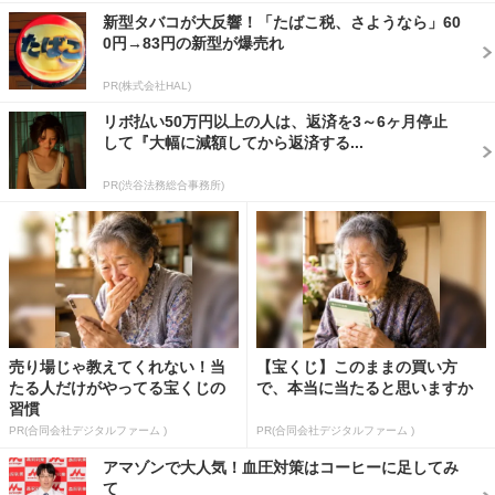
新型タバコが大反響！「たばこ税、さようなら」60
0円→83円の新型が爆売れ
PR(株式会社HAL)
リボ払い50万円以上の人は、返済を3～6ヶ月停止
して『大幅に減額してから返済する...
PR(渋谷法務総合事務所)
売り場じゃ教えてくれない！当
【宝くじ】このままの買い方
たる人だけがやってる宝くじの
で、本当に当たると思いますか
習慣
PR(合同会社デジタルファーム )
PR(合同会社デジタルファーム )
アマゾンで大人気！血圧対策はコーヒーに足してみ
て