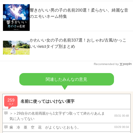
響きがいい男の子の名前200選！柔らかい、綺麗な音
のエモいネーム特集
かわいい女の子の名前337選！おしゃれ/古風/かっこ
いい/etctタイプ別まとめ
Recommended by
関連したみんなの意見
259
名前に使ってはいけない漢字
コメ
＞＞29自分の名前両親から1文字ずつ取ってて終わりあんま
05/31 00:48
気に入ってない
痳 冷 亜 空 花 がよくないとおもう。
03/29 06:04