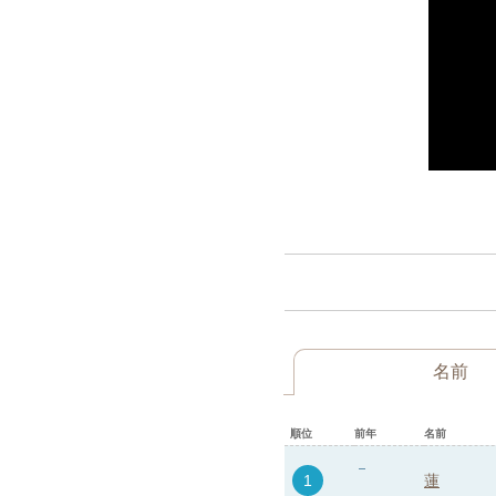
名前
順位
前年
名前
1
蓮
-