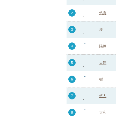
2
悠真
-
3
湊
-
4
陽翔
-
5
大翔
-
6
樹
-
7
悠人
-
8
大和
-