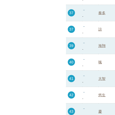
37
奏多
-
37
諒
-
39
海翔
-
40
颯
-
41
大智
-
42
悠生
-
43
慶
-