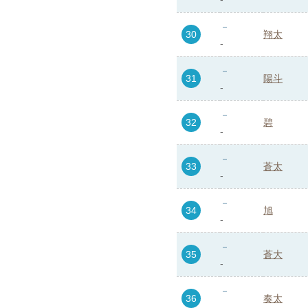
30
翔太
-
31
陽斗
-
32
碧
-
33
蒼太
-
34
旭
-
35
蒼大
-
36
奏太
-