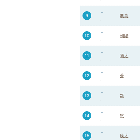
9
颯真
-
10
朝陽
-
11
陽太
-
12
蒼
-
13
新
-
14
悠
-
15
瑛太
-