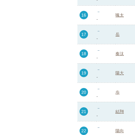
16
颯太
-
17
岳
-
18
奏汰
-
19
陽大
-
20
歩
-
21
結翔
-
22
陽向
-