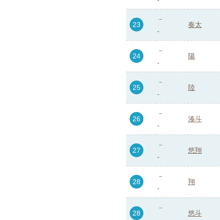
23
奏太
-
24
陽
-
25
陸
-
26
湊斗
-
27
悠翔
-
28
翔
-
28
悠斗
-