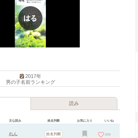
2017年
男の子名前ランキング
読み
主な読み
姓名判断
お気に入り
いいね
れん
姓名判断
658