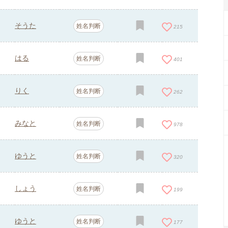
そうた
姓名判断
215
はる
姓名判断
401
りく
姓名判断
262
みなと
姓名判断
978
ゆうと
姓名判断
320
しょう
姓名判断
199
ゆうと
姓名判断
177