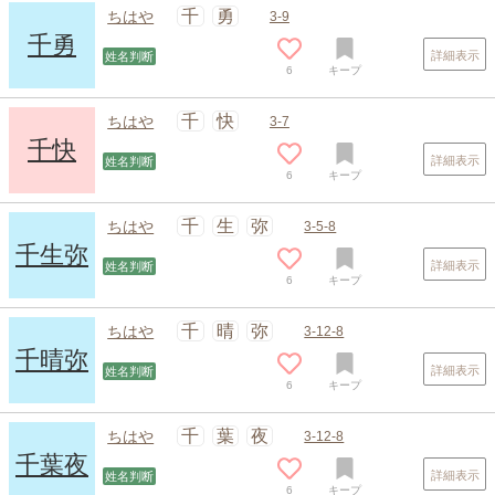
千
勇
ちはや
3-9
千勇
詳細表示
姓名判断
6
キープ
千
快
ちはや
3-7
千快
詳細表示
姓名判断
6
キープ
千
生
弥
ちはや
3-5-8
千生弥
詳細表示
姓名判断
6
キープ
スポンサードリンク
千
晴
弥
ちはや
3-12-8
千晴弥
詳細表示
姓名判断
6
キープ
千
葉
夜
ちはや
3-12-8
千葉夜
詳細表示
姓名判断
6
キープ