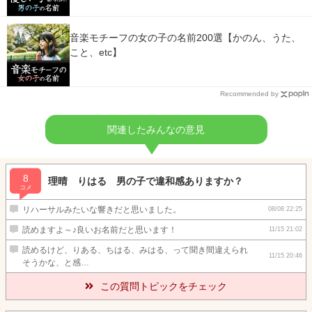
音楽モチーフの女の子の名前200選【かのん、うた、
こと、etc】
Recommended by
関連したみんなの意見
8
理晴 りはる 男の子で違和感ありますか？
コメ
リハーサルみたいな響きだと思いました。
08/08 22:25
読めますよ～♪良いお名前だと思います！
11/15 21:02
読めるけど、りある、ちはる、みはる、って聞き間違えられ
11/15 20:46
そうかな、と感…
この質問トピックをチェック