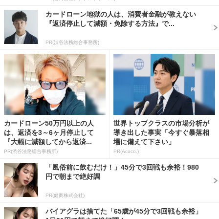
カードローン地獄の人は、消費者金融が教えない
『返済停止して減額・免除する方法』で...
PR(渋谷法務総合事務所)
カードローン50万円以上の人
世界トップクラスの市場分析が
は、返済を3～6ヶ月停止して
導き出した事実「今すぐ暴落相
『大幅に減額してから返済...
場に備えて下さい」
PR(渋谷法務総合事務所)
PR(Acoco.)
「風俗前に飲むだけ！」45分で3回戦も余裕！980
円で朝まで絶好調
PR(健商株式会社)
バイアグラは捨てた「65歳が45分で3回戦も余裕」