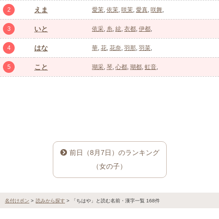
えま
2
愛茉
依茉
咲茉
愛真
咲舞
いと
3
依采
糸
絃
衣都
伊都
はな
4
華
花
花奈
羽那
羽菜
こと
5
瑚采
琴
心都
瑚都
虹音
前日（8月7日）のランキング
（女の子）
名付けポン
>
読みから探す
>
「ちはや」と読む名前・漢字一覧 168件