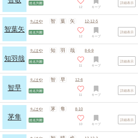
詳細表示
姓名判断
12
キープ
智
葉
矢
ちはや
12-12-5
智葉矢
詳細表示
姓名判断
12
キープ
知
羽
哉
ちはや
8-6-9
知羽哉
詳細表示
姓名判断
11
キープ
智
早
ちはや
12-6
智早
詳細表示
姓名判断
11
キープ
茅
隼
ちはや
8-10
茅隼
詳細表示
姓名判断
10
キープ