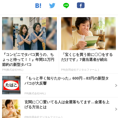
『コンビニでタバコ買うの、ち
「宝くじを買う前に〇〇をする
ょっと待って！！』年間11万円
だけです」7億当選者が続出
節約の新型タバコ
PR(株式会社HAL)
PR(合同会社デジタルファーム )
「もっと早く知りたかった」600円→83円の新型タ
バコが大反響
PR(株式会社HAL)
玄関に〇〇置いてる人は金運落ちてます…金運を上
げる方法とは
PR(合同会社デジタルファーム )