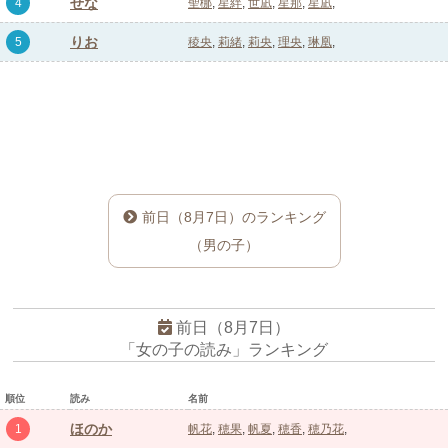
せな
4
聖梛
星絆
世凪
星那
星凪
りお
5
稜央
莉緒
莉央
理央
琳凰
前日（8月7日）のランキング
（男の子）
前日（8月7日）
「女の子の読み」ランキング
順位
読み
名前
ほのか
1
帆花
穂果
帆夏
穂香
穂乃花