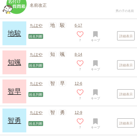
名前改正
男の子の名前
地
駿
ちはや
6-17
地駿
詳細表示
姓名判断
7
キープ
知
颯
ちはや
8-14
知颯
詳細表示
姓名判断
7
キープ
智
早
ちはや
12-6
智早
詳細表示
姓名判断
7
キープ
智
勇
ちはや
12-9
智勇
詳細表示
姓名判断
7
キープ