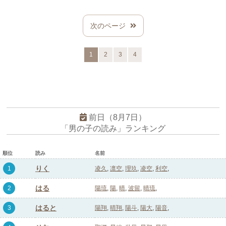
スポンサードリンク
次のページ
1
2
3
4
前日（8月7日）
「男の子の読み」ランキング
順位
読み
名前
りく
1
凌久
凛空
理玖
凌空
利空
はる
2
陽琉
陽
晴
波留
晴琉
はると
3
陽翔
晴翔
陽斗
陽大
陽音