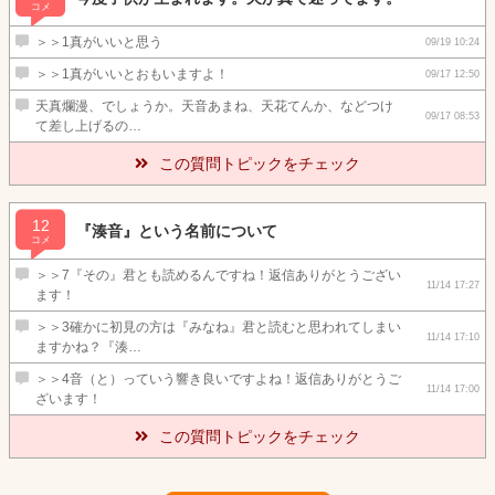
コメ
＞＞1真がいいと思う
09/19 10:24
＞＞1真がいいとおもいますよ！
09/17 12:50
天真爛漫、でしょうか。天音あまね、天花てんか、などつけ
09/17 08:53
て差し上げるの…
この質問トピックをチェック
12
『湊音』という名前について
コメ
＞＞7『その』君とも読めるんですね！返信ありがとうござい
11/14 17:27
ます！
＞＞3確かに初見の方は『みなね』君と読むと思われてしまい
11/14 17:10
ますかね？『湊…
＞＞4音（と）っていう響き良いですよね！返信ありがとうご
11/14 17:00
ざいます！
この質問トピックをチェック