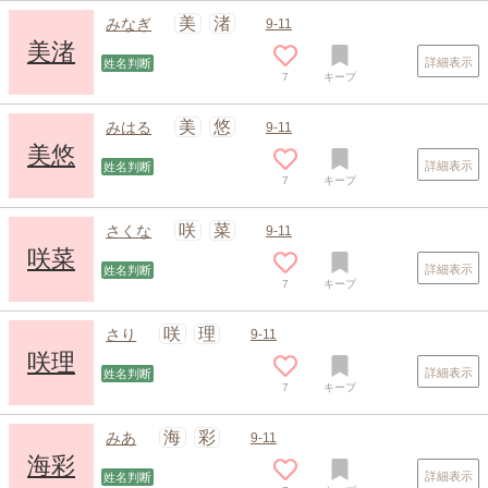
美
渚
みなぎ
9-11
美渚
詳細表示
姓名判断
7
キープ
美
悠
みはる
9-11
美悠
詳細表示
姓名判断
7
キープ
咲
菜
さくな
9-11
咲菜
詳細表示
姓名判断
7
キープ
咲
理
さり
9-11
咲理
詳細表示
姓名判断
7
キープ
海
彩
みあ
9-11
海彩
詳細表示
姓名判断