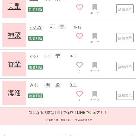
美梨
詳細表示
姓名判断
5
キープ
神
菜
かんな
9-11
神菜
詳細表示
姓名判断
5
キープ
香
埜
かの
9-11
香埜
詳細表示
姓名判断
5
キープ
海
逢
みあ
9-11
海逢
詳細表示
姓名判断
5
キープ
気になる名前は [
] で保存！
LINEでシェア
！！
「お気に入り（画面上部）」で確認できます