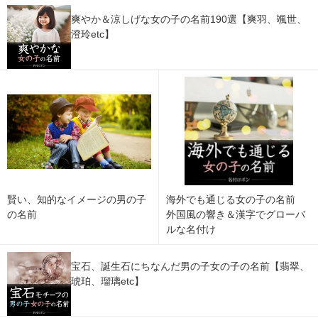
爽やか＆涼しげな女の子の名前190選【爽羽、颯世、
澄玲etc】
賢い、知的なイメージの男の子
海外でも通じる女の子の名前
の名前
外国風の響き＆漢字でグローバ
ルな名付け
宝石、誕生石にちなんだ男の子女の子の名前【翡翠、
琥珀、瑠璃etc】