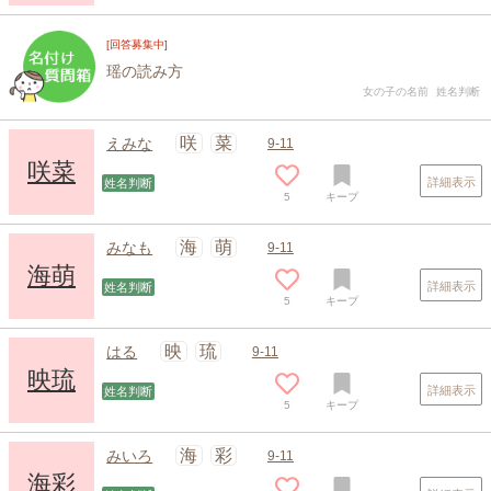
[回答募集中]
瑶の読み方
女の子の名前
姓名判断
咲
菜
えみな
9-11
咲菜
詳細表示
姓名判断
5
キープ
海
萌
みなも
9-11
海萌
詳細表示
姓名判断
5
キープ
映
琉
はる
9-11
映琉
詳細表示
姓名判断
5
キープ
海
彩
みいろ
9-11
海彩