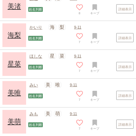
美渚
詳細表示
姓名判断
8
キープ
海
梨
かいり
9-11
海梨
詳細表示
姓名判断
7
キープ
星
菜
ほしな
9-11
星菜
詳細表示
姓名判断
7
キープ
スポンサードリンク
美
唯
みい
9-11
美唯
詳細表示
姓名判断
7
キープ
美
萌
みも
9-11
美萌
詳細表示
姓名判断
7
キープ