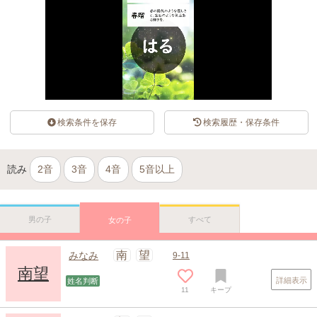
検索条件を保存
検索履歴・保存条件
読み
2音
3音
4音
5音以上
男の子
すべて
女の子
南
望
みなみ
9-11
南望
詳細表示
姓名判断
11
キープ