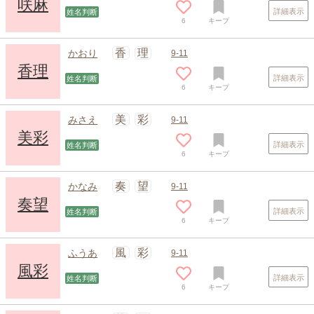
咲麻
詳細表示
姓名判断
6
キープ
香
理
かおり
9-11
香理
詳細表示
姓名判断
6
キープ
美
彩
みさえ
9-11
美彩
詳細表示
姓名判断
6
キープ
スポンサードリンク
奏
望
かなみ
9-11
奏望
詳細表示
姓名判断
6
キープ
風
彩
ふうあ
9-11
風彩
詳細表示
姓名判断
6
キープ