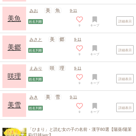
美
魚
みお
9-11
美魚
詳細表示
姓名判断
9
キープ
美
郷
みさと
9-11
美郷
詳細表示
姓名判断
9
キープ
咲
理
えみり
9-11
咲理
詳細表示
姓名判断
9
キープ
美
雪
みき
9-11
美雪
詳細表示
姓名判断
9
キープ
「ひまり」と読む女の子の名前・漢字80選【陽葵/陽茉
莉/日毬/etc】