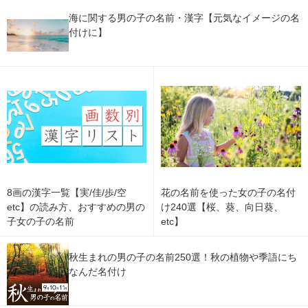
海に関する男の子の名前・漢字【元気なイメージの名
付けに】
8画の漢字一覧【実/佳/歩/空
花の名前を使った女の子の名付
etc】の読み方、おすすめの男の
け240選【桜、葵、向日葵、
子女の子の名前
etc】
秋生まれの男の子の名前250選！秋の植物や季語にち
なんだ名付け