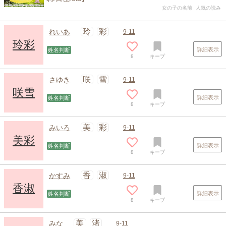
女の子の名前
人気の読み
玲
彩
れいあ
9-11
玲彩
詳細表示
姓名判断
8
キープ
咲
雪
さゆき
9-11
咲雪
詳細表示
姓名判断
8
キープ
美
彩
みいろ
9-11
美彩
詳細表示
姓名判断
8
キープ
香
淑
かすみ
9-11
香淑
詳細表示
姓名判断
8
キープ
美
渚
みな
9-11