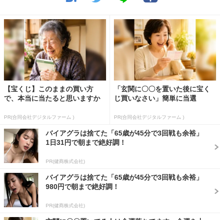
【宝くじ】このままの買い方
「玄関に〇〇を置いた後に宝く
で、本当に当たると思いますか
じ買いなさい」簡単に当選
PR(合同会社デジタルファーム )
PR(合同会社デジタルファーム )
バイアグラは捨てた「65歳が45分で3回戦も余裕」
1日31円で朝まで絶好調！
PR(健商株式会社)
バイアグラは捨てた「65歳が45分で3回戦も余裕」
980円で朝まで絶好調！
PR(健商株式会社)