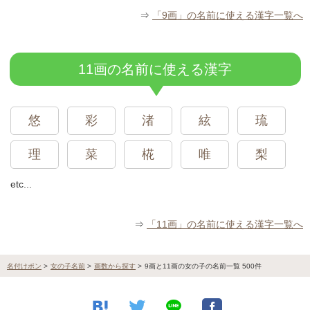
⇒
「9画」の名前に使える漢字一覧へ
11画の名前に使える漢字
悠
彩
渚
絃
琉
理
菜
椛
唯
梨
etc...
⇒
「11画」の名前に使える漢字一覧へ
名付けポン
>
女の子名前
>
画数から探す
>
9画と11画の女の子の名前一覧 500件