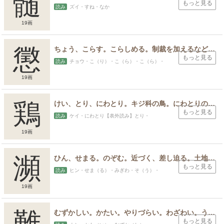
髄
もっと見る
読み
ズイ・すね・なか
19画
懲
ちょう、こらす。こらしめる。制裁を加えるなどであやまちを繰り返さないようにさせる。こりる、こりごりする。反省し二度としないと思うこと。
もっと見る
読み
チョウ・こ（り）・こ（ら）・こ（ら）・
19画
鶏
けい、とり、にわとり。キジ科の鳥。にわとりの肉。家禽。
もっと見る
読み
ケイ・にわとり【表外読み】とり・
19画
瀕
ひん、せまる。のぞむ。近づく、差し迫る。土地が川や海に沿う。みぎわ、ほとり。なぎさ。
もっと見る
読み
ヒン・せま（る）・みぎわ・そ（う）・
19画
難
むずかしい。かたい。やりづらい。わざわい。うれい。苦しみ。いくさ。争い。戦乱。なじる。責める。とがめる。葉が盛んに茂るさま。疫病神を追い払う行事。
もっと見る