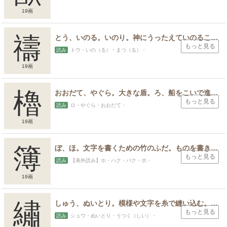
19画
禱
とう、いのる。いのり。神にうったえていのること。まつる。
もっと見る
読み
トウ・いの（る）・まつ（る）・
19画
櫓
おおだて、やぐら。大きな盾。ろ、船をこいで進めるための道具。物見やぐら、観察や警備のために建てられた小高い建物。
もっと見る
読み
ロ・やぐら・おおだて・
19画
簿
ぼ、ほ。文字を書くための竹のふだ。ものを書きこむために紙をとじたもの。とじもの、帳面。
もっと見る
読み
【表外読み】ホ・ハク・バク・ボ・
19画
繡
しゅう、ぬいとり。模様や文字を糸で縫い込む。ししゅう。にしき。うつくしい、美しく飾ったさま。
もっと見る
読み
シュウ・ぬいとり・うつく（しい）・