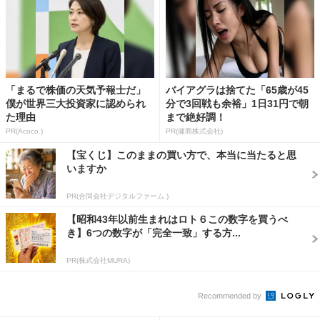
「まるで株価の天気予報士だ」
バイアグラは捨てた「65歳が45
僕が世界三大投資家に認められ
分で3回戦も余裕」1日31円で朝
た理由
まで絶好調！
PR(Acoco.)
PR(健商株式会社)
【宝くじ】このままの買い方で、本当に当たると思
いますか
PR(合同会社デジタルファーム )
【昭和43年以前生まれはロト６この数字を買うべ
き】6つの数字が「完全一致」する方...
PR(株式会社MURA)
Recommended by