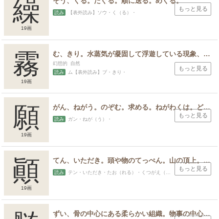
繰
そう、くる。たぐる。順に送る。めくる。
もっと見る
読み
【表外読み】ソウ・く（る）・
19画
霧
む、きり。水蒸気が凝固して浮遊している現象、水滴をこまかくして空中に散り飛ばしたもの、もやもやした、はっきりしないもののたとえ。
幻想的 自然
もっと見る
読み
ム【表外読み】ブ・きり・
19画
願
がん、ねがう。のぞむ。求める。ねがわくは。どうか。なにとぞ。神仏にねがい祈る。
もっと見る
読み
ガン・ねが（う）・
19画
顚
てん、いただき。頭や物のてっぺん。山の頂上。はじめ。はじまり。もと。くつがえる。たおれる。たおす。つまずく。転がりおちる。正常ではない。
もっと見る
読み
テン・いただき・たお（れる）・くつがえ（る）・
19画
ずい、骨の中心にある柔らかい組織。物事の中心。本質。要点。