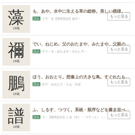
藻
も、あや。水中に生える草の総称。美しい模様。模様をかく、かざる。
もっと見る
読み
ソウ・も【表外読み】あや・
19画
スポンサードリンク
禰
でい、ねじめ。父のおたまや、みたまや、父親の霊廟、かたしろ、戦争に持っていく位牌
もっと見る
読み
デイ・ネ・みたまや・かたしろ・
19画
鵬
ほう、おおとり。想像上の大きな鳥。すぐれたもののたとえ。
もっと見る
読み
ホウ・おおとり・とも・ゆき
19画
譜
ふ、しるす、つづく。系統・順序などを書き並べたもの。系統や順序にしたがって書くこと。音楽の曲折を符号で記したもの。
もっと見る
読み
フ・【表外読み】しる（す）・ つづ（く）・つぐ
19画