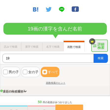
19画の漢字を含んだ名前
詳細
読みで検索
漢字で検索
名字で検索
画数で検索
検索
検索
男の子
女の子
すべて
画数検索のヒント
名付けポンの使い方
直近の検索履歴
50
件の名前がみつかりました