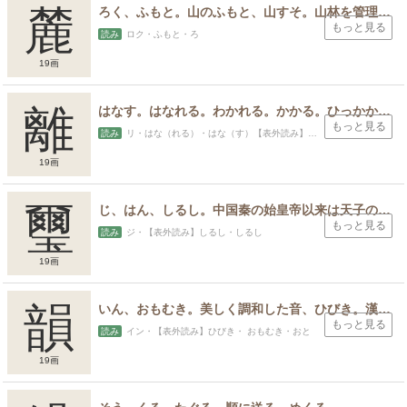
麓
ろく、ふもと。山のふもと、山すそ。山林を管理する役人。
もっと見る
読み
ロク・ふもと・ろ
19画
離
はなす。はなれる。わかれる。かかる。ひっかかる。ならぶ。ならびつらなる。つく。くっつく。
もっと見る
読み
リ・はな（れる）・はな（す）【表外読み】か（る）・ つ（く）・ なら（ぶ）・ かか（る）・あき・あきら・つら
19画
璽
じ、はん、しるし。中国秦の始皇帝以来は天子の印にかぎっていう。天皇の印。
もっと見る
読み
ジ・【表外読み】しるし・しるし
19画
スポンサードリンク
韻
いん、おもむき。美しく調和した音、ひびき。漢字の一音節のうち、頭子音をのぞいた音。おもむき、風流。
もっと見る
読み
イン・【表外読み】ひびき・ おもむき・おと
19画