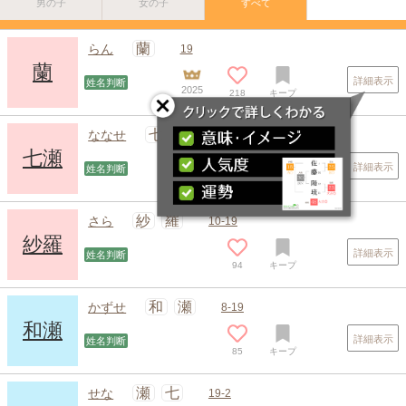
男の子
女の子
すべて
蘭
らん
19
蘭
詳細表示
姓名判断
2025
218
キープ
七
瀬
ななせ
2-19
七瀬
詳細表示
姓名判断
138
キープ
紗
羅
さら
10-19
紗羅
詳細表示
姓名判断
94
キープ
スポンサードリンク
和
瀬
かずせ
8-19
和瀬
詳細表示
姓名判断
85
キープ
瀬
七
せな
19-2