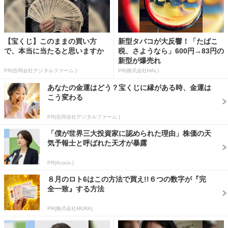
【宝くじ】このままの買い方
新型タバコが大反響！「たばこ
で、本当に当たると思いますか
税、さようなら」600円→83円の
新型が爆売れ
PR(合同会社デジタルファーム )
PR(株式会社HAL)
あなたの金運はどう？宝くじに縁がある時、金運は
こう変わる
PR(合同会社デジタルファーム )
「僕が世界三大投資家に認められた理由」株価の天
気予報士と呼ばれた天才が暴露
PR(Acoco.)
８月のロト6はこの方法で買え!!６つの数字が『完
全一致』する方法
PR(株式会社MURA)