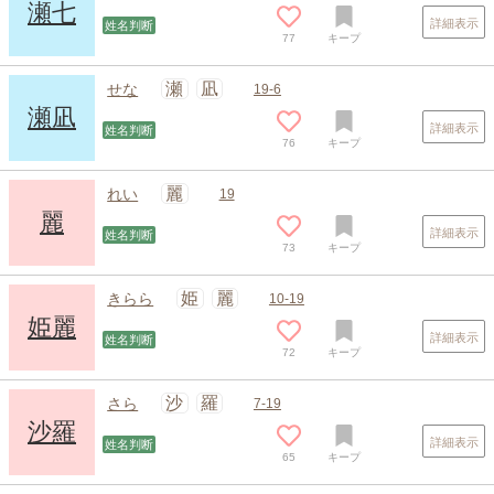
瀬七
詳細表示
姓名判断
77
キープ
瀬
凪
せな
19-6
瀬凪
詳細表示
姓名判断
76
キープ
麗
れい
19
麗
詳細表示
姓名判断
73
キープ
姫
麗
きらら
10-19
姫麗
詳細表示
姓名判断
72
キープ
沙
羅
さら
7-19
沙羅
詳細表示
姓名判断
65
キープ