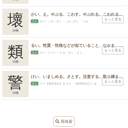
壞
かい、え。やぶる、こわす。やぶれる。こわれる。こわれくずれる。
もっと見る
読み
カイ・こわ（す）・こわ（れ）・つち
19画
類
るい。性質・性格などが似ていること、なかま、たぐい、一門、縁者、巻き添えを食らう、生物分類学上、綱・目などの代わりに用いる慣用語。
もっと見る
読み
ルイ・たぐい・とも・なし・よし
19画
警
けい、いましめる。さとす。注意する。取り締まる。いましめ。さとし。注意。教訓。さとい。賢い。優れている。驚く。びっくりする。目覚める。また、驚かす。
もっと見る
読み
ケイ【表外読み】キョウ・【表外読み】いまし（める）・さとし・ただし
19画
スポンサードリンク
再検索