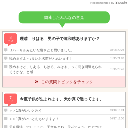
Recommended by
関連したみんなの意見
8
理晴 りはる 男の子で違和感ありますか？
コメ
リハーサルみたいな響きだと思いました。
08/08 22:25
読めますよ～♪良いお名前だと思います！
11/15 21:02
読めるけど、りある、ちはる、みはる、って聞き間違えられ
11/15 20:46
そうかな、と感…
この質問トピックをチェック
7
今度子供が生まれます。天か真で迷ってます。
コメ
＞＞1真がいいと思う
09/19 10:24
＞＞1真がいいとおもいますよ！
09/17 12:50
天真爛漫、でしょうか。天音あまね、天花てんか、などつけ