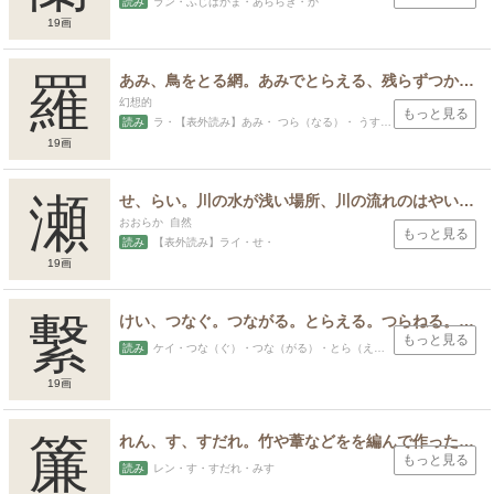
読み
ラン・ふじばかま・あららぎ・か
19画
羅
あみ、鳥をとる網。あみでとらえる、残らずつかみとる。連なる、並べる。薄い絹の織物、うすもの。
幻想的
もっと見る
読み
ラ・【表外読み】あみ・ つら（なる）・ うすぎぬ・
19画
瀬
せ、らい。川の水が浅い場所、川の流れのはやい場所、海流の流れ、置かれている立場、機会、場合、そのところ、おだやかで雄大なもののたとえ。
おおらか 自然
もっと見る
読み
【表外読み】ライ・せ・
19画
繫
けい、つなぐ。つながる。とらえる。つらねる。かける。つるす。かかる。かかわる。きずな。つな。ひも。
もっと見る
読み
ケイ・つな（ぐ）・つな（がる）・とら（える）・か（かる）・きずな・
19画
スポンサードリンク
簾
れん、す、すだれ。竹や葦などをを編んで作ったとばりのこと。
もっと見る
読み
レン・す・すだれ・みす