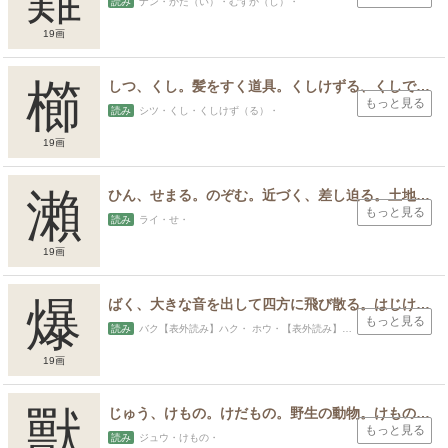
読み
ナン・かた（い）・むずか（し）・
19画
スポンサードリンク
櫛
しつ、くし。髪をすく道具。くしけずる、くしですいて、髪を整える。くしの歯のように、すきまなく詰まって並んでいるさま。
もっと見る
読み
シツ・くし・くしけず（る）・
19画
瀨
ひん、せまる。のぞむ。近づく、差し迫る。土地が川や海に沿う。みぎわ、ほとり。なぎさ。
もっと見る
読み
ライ・せ・
19画
爆
ばく、大きな音を出して四方に飛び散る。はじける、はぜる。 はじけるように激しいさま。爆弾、爆撃の略。
もっと見る
読み
バク【表外読み】ハク・ ホウ・【表外読み】は（ぜる）・ さ（ける）・
19画
獸
じゅう、けもの。けだもの。野生の動物。けもののように見さかいのないさま。
もっと見る
読み
ジュウ・けもの・