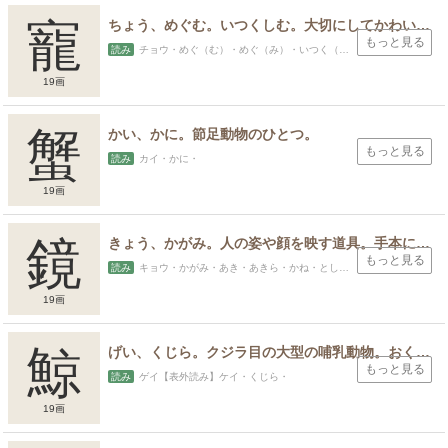
寵
ちょう、めぐむ。いつくしむ。大切にしてかわいがる。めぐみ。いつくしみ。お気に入りの家臣や女性。
もっと見る
読み
チョウ・めぐ（む）・めぐ（み）・いつく（しむ）・うつくし・よし
19画
蟹
かい、かに。節足動物のひとつ。
もっと見る
読み
カイ・かに・
19画
鏡
きょう、かがみ。人の姿や顔を映す道具。手本にする、参考にする、かんがみる。明らかな、明らかにする。レンズ、レンズを使った道具。
もっと見る
読み
キョウ・かがみ・あき・あきら・かね・とし・み
19画
鯨
げい、くじら。クジラ目の大型の哺乳動物。おくじら。くじらの雄。雌のくじらは「鯢」。
もっと見る
読み
ゲイ【表外読み】ケイ・くじら・
19画