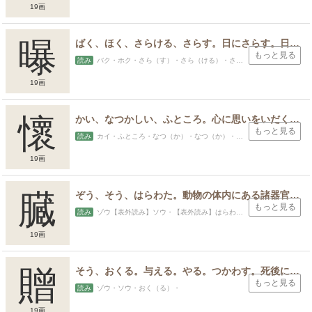
19画
曝
ばく、ほく、さらける、さらす。日にさらす。日光にあてる。
もっと見る
読み
バク・ホク・さら（す）・さら（ける）・さらば（える）・
19画
懷
かい、なつかしい、ふところ。心に思いをいだく。心のなかであたためる。胸のあたりの部分。大切にかわいがって親しませる、なつく。なつかしむ。
もっと見る
読み
カイ・ふところ・なつ（か）・なつ（か）・なつ（・かぬ・かね・たか・ちか・つね・もち・やす・きたす
19画
スポンサードリンク
臓
ぞう、そう、はらわた。動物の体内にある諸器官の総称。
もっと見る
読み
ゾウ【表外読み】ソウ・【表外読み】はらわた・
19画
贈
そう、おくる。与える。やる。つかわす。死後に官位や称号をおくる。おくりもの、プレゼント。
もっと見る
読み
ゾウ・ソウ・おく（る）・
19画