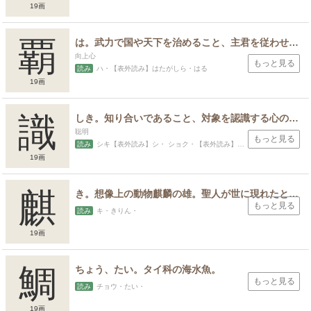
19画
覇
は。武力で国や天下を治めること、主君を従わせること、競技などで優勝すること、ある範囲内での首領、旗頭。
向上心
もっと見る
読み
ハ・【表外読み】はたがしら・はる
19画
識
しき。知り合いであること、対象を認識する心の働き、仏教の認識論や存在論の基本概念、序文などの署名の下にもちいる言葉。
聡明
もっと見る
読み
シキ【表外読み】シ・ ショク・【表外読み】し（る）・ しる（す）・さと・さとし・さとる・つね・のり
19画
麒
き。想像上の動物麒麟の雄。聖人が世に現れたときに姿をみせるとされる。
もっと見る
読み
キ・きりん・
19画
鯛
ちょう、たい。タイ科の海水魚。
もっと見る
読み
チョウ・たい・
19画