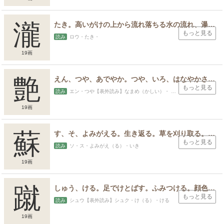
瀧
たき。高いがけの上から流れ落ちる水の流れ、瀑布、夏の季語、川の流れが急な場所、急流、姓名のひとつ。
もっと見る
読み
ロウ・たき・
19画
艶
えん、つや、あでやか。つや、いろ、はなやかさ。あでやか、なまめかしい、美しい。うらやむ、したがう、好む。男女の情事に関するもの。
もっと見る
読み
エン・つや【表外読み】なまめ（かしい）・ あで（やか）・ うらや（む）・え・おお・もろ・よし
19画
蘇
す、そ、よみがえる。生き返る。草を刈り取る。目が覚める。鳥の尾で作った垂れ飾り。紫蘇にもちいる文字。
もっと見る
読み
ソ・ス・よみがえ（る）・いき
19画
蹴
しゅう、ける。足でけとばす。ふみつける。顔色を変える、つつしむ。申し出を断る、拒絶する。
もっと見る
読み
シュウ【表外読み】シュク・け（る）・ける
19画