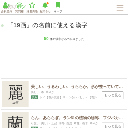
会員登録
質問箱
姓名判断
お知らせ
キープ
「19画」の名前に使える漢字
50
件の漢字がみつかりました
麗
美しい、うるわしい、うららか。形が整っていて美しい。かわいらしい。連なる、並ぶ。仲が良い、親しい。そろい、そろう、対になる。
美しい 春 華やか
もっと見る
読み
レイ【表外読み】リ・うるわ（しい）【表外読み】うら（ら）・ うら（らか）・ なら（ぶ）・ つら（なる）・あき・あきら・うらら・うらら・つぐ・つら・よし・より・れ・かず
19画
蘭
らん、あららぎ。ラン科の植物の総称、フジバカマの古名、家紋のひとつ、オランダの略語。蘭のように立派で気品のあるさまを指す。
可愛い 美しい 上品 海外 自然 草花・樹木 華やか
もっと見る