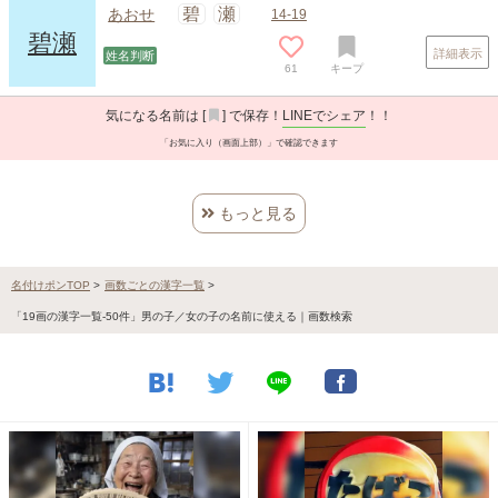
スポンサードリンク
碧
瀬
あおせ
14-19
碧瀬
詳細表示
姓名判断
61
キープ
気になる名前は [
] で保存！
LINEでシェア
！！
「お気に入り（画面上部）」で確認できます
もっと見る
名付けポンTOP
>
画数ごとの漢字一覧
>
「19画の漢字一覧-50件」男の子／女の子の名前に使える｜画数検索