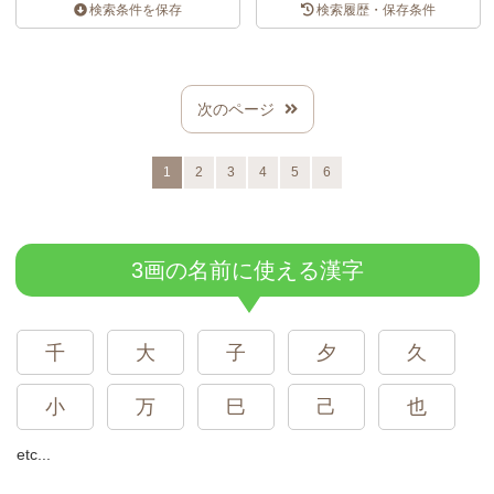
検索条件を保存
検索履歴・保存条件
スポンサードリンク
次のページ
1
2
3
4
5
6
3画の名前に使える漢字
千
大
子
夕
久
小
万
巳
己
也
etc...