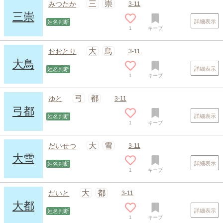
三
崇
みつたか
3-11
三崇
詳細表示
姓名判断
1
キープ
大
鳥
おおとり
3-11
大鳥
詳細表示
姓名判断
1
キープ
弓
都
ゆと
3-11
弓都
詳細表示
姓名判断
1
キープ
大
雪
だいせつ
3-11
大雪
詳細表示
姓名判断
1
キープ
大
都
だいと
3-11
大都
詳細表示
姓名判断
1
キープ