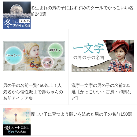
冬生まれの男の子におすすめのクールでかっこいい名
前240選
男の子の名前一覧450以上！人
漢字一文字の男の子の名前181
気名から個性派まで赤ちゃんの
選【かっこいい・古風・和風な
名前アイデア集
ど】
優しい子に育つよう願いを込めた男の子の名前150選