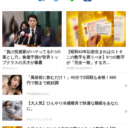
「負け投資家がハマってる3つの
【昭和43年以前生まれはロト６
落とし穴」株価予測が世界トッ
この数字を買うべき】6つの数字
プクラスの天才が暴露
が「完全一致」する方...
PR(Acoco.)
PR(株式会社MURA)
「風俗前に飲むだけ！」45分で3回戦も余裕！980
円で朝まで絶好調
PR(健商株式会社)
【大人気】ひんやり冷感寝具で快適な睡眠をあなた
に。
PR(アイリスプラザ)