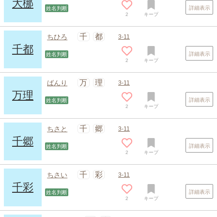
大梛
詳細表示
姓名判断
2
キープ
千
都
ちひろ
3-11
千都
詳細表示
姓名判断
2
キープ
万
理
ばんり
3-11
万理
詳細表示
姓名判断
2
キープ
スポンサードリンク
千
郷
ちさと
3-11
千郷
詳細表示
姓名判断
2
キープ
千
彩
ちさい
3-11
千彩
詳細表示
姓名判断
2
キープ