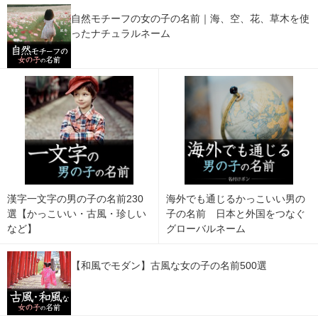
自然モチーフの女の子の名前｜海、空、花、草木を使
ったナチュラルネーム
漢字一文字の男の子の名前230
海外でも通じるかっこいい男の
選【かっこいい・古風・珍しい
子の名前 日本と外国をつなぐ
など】
グローバルネーム
【和風でモダン】古風な女の子の名前500選