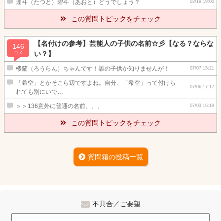
達斗（たつと）碧斗（あおと）どうでしょう？
02/19 19:00
この質問トピックをチェック
【名付けの参考】芸能人の子供の名前☆彡【なる？ならな
146
い？】
コメ
楼蘭（ろうらん）ちゃんです！誰の子供か知りませんが！
07/07 15:21
「希空」とかそこら辺ですよね。自分、「希空」って付けら
07/06 17:17
れても別にいで…
＞＞136意外に普通の名前、、、
07/03 16:19
この質問トピックをチェック
質問箱の投稿一覧
不具合／ご要望