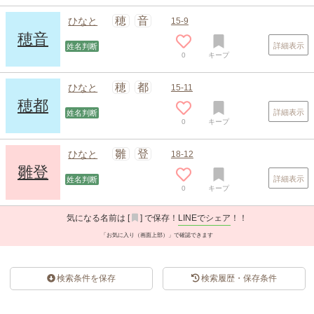
穂
音
ひなと
15-9
穂音
詳細表示
姓名判断
0
キープ
穂
都
ひなと
15-11
穂都
詳細表示
姓名判断
0
キープ
雛
登
ひなと
18-12
雛登
詳細表示
姓名判断
0
キープ
気になる名前は [
] で保存！
LINEでシェア
！！
「お気に入り（画面上部）」で確認できます
検索条件を保存
検索履歴・保存条件
スポンサードリンク