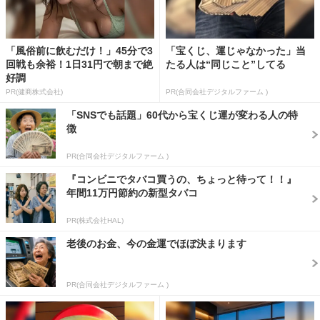
「風俗前に飲むだけ！」45分で3
「宝くじ、運じゃなかった」当
回戦も余裕！1日31円で朝まで絶
たる人は“同じこと”してる
好調
PR(健商株式会社)
PR(合同会社デジタルファーム )
「SNSでも話題」60代から宝くじ運が変わる人の特
徴
PR(合同会社デジタルファーム )
『コンビニでタバコ買うの、ちょっと待って！！』
年間11万円節約の新型タバコ
PR(株式会社HAL)
老後のお金、今の金運でほぼ決まります
PR(合同会社デジタルファーム )