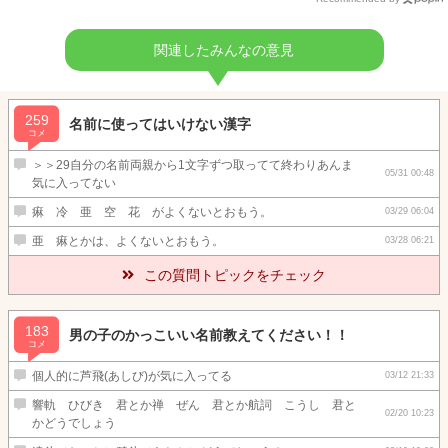
関連したみんなの意見
259
名前に使ってはいけない漢字
コメ
＞＞29自分の名前両親から1文字ずつ取ってて終わりあんま
05/31 00:48
気に入ってない
痳 冷 亜 空 花 がよくないとおもう。
03/29 06:04
亜 痳とかは、よくないとおもう。
03/28 06:21
この質問トピックをチェック
183
男の子のかっこいい名前教えてください！！
コメ
個人的に芦飛(あしび)が気に入ってる
03/12 21:33
響軌 ひびき 君とか禅 ぜん 君とか航詞 こうし 君と
02/20 10:23
かどうでしょう