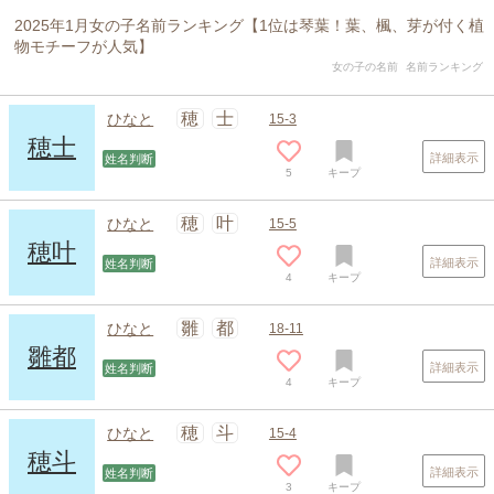
2025年1月女の子名前ランキング【1位は琴葉！葉、楓、芽が付く植
物モチーフが人気】
女の子の名前
名前ランキング
穂
士
ひなと
15-3
穂士
詳細表示
姓名判断
5
キープ
穂
叶
ひなと
15-5
穂叶
詳細表示
姓名判断
4
キープ
雛
都
ひなと
18-11
雛都
詳細表示
姓名判断
4
キープ
スポンサードリンク
穂
斗
ひなと
15-4
穂斗
詳細表示
姓名判断
3
キープ