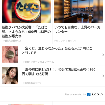
新型タバコが大反響！「たばこ
いつでも自由な、上質のバーカ
税、さようなら」600円→83円の
ウンター
新型が爆売れ
PR(株式会社HAL)
PR(クレディセゾン)
「宝くじ、運じゃなかった」当たる人は“同じこ
と”してる
PR(合同会社デジタルファーム )
「風俗前に飲むだけ！」45分で3回戦も余裕！980
円で朝まで絶好調
PR(健商株式会社)
Recommended by