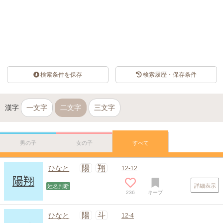
検索条件を保存
検索履歴・保存条件
漢字
一文字
二文字
三文字
男の子
女の子
すべて
陽
翔
ひなと
12-12
陽翔
詳細表示
姓名判断
236
キープ
陽
斗
ひなと
12-4