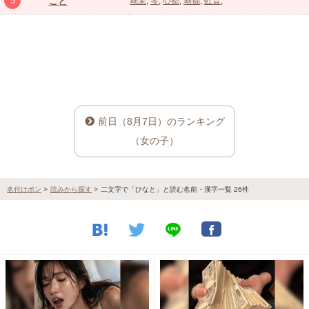
こと
5
瑚采
琴
心都
瑚都
虹音
前日（8月7日）のランキング
（女の子）
名付けポン
>
読みから探す
>
二文字で「ひなと」と読む名前・漢字一覧 26件