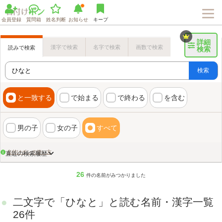
会員登録
質問箱
姓名判断
お知らせ
キープ
詳細
漢字で検索
名字で検索
画数で検索
読みで検索
検索
検索
と一致する
で始まる
で終わる
を含む
男の子
女の子
すべて
名付けポンの使い方
直近の検索履歴
26
件の名前がみつかりました
二文字で「ひなと」と読む名前・漢字一覧
画数検索のヒント
26件