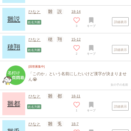
雛
説
ひなと
18-14
雛説
詳細表示
姓名判断
3
キープ
穂
翔
ひなと
15-12
穂翔
詳細表示
姓名判断
2
キープ
[回答募集中]
「このか」という名前にしたいけど漢字が決まりませ
ん😭
女の子の名前
雛
都
ひなと
18-11
雛都
詳細表示
姓名判断
1
キープ
雛
兎
ひなと
18-7