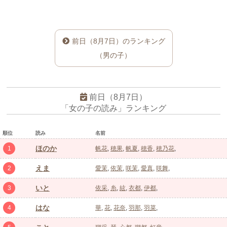
前日（8月7日）のランキング
（男の子）
前日（8月7日）
「女の子の読み」ランキング
順位
読み
名前
ほのか
1
帆花
穂果
帆夏
穂香
穂乃花
えま
2
愛茉
依茉
咲茉
愛真
咲舞
いと
3
依采
糸
絃
衣都
伊都
はな
4
華
花
花奈
羽那
羽菜