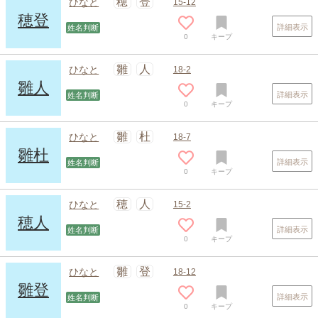
穂
登
ひなと
15-12
穂登
詳細表示
姓名判断
0
キープ
雛
人
ひなと
18-2
雛人
詳細表示
姓名判断
0
キープ
雛
杜
ひなと
18-7
雛杜
詳細表示
姓名判断
0
キープ
穂
人
ひなと
15-2
穂人
詳細表示
姓名判断
0
キープ
雛
登
ひなと
18-12
雛登
詳細表示
姓名判断
0
キープ