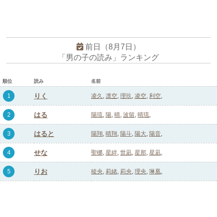
前日（8月7日）
「男の子の読み」ランキング
順位
読み
名前
りく
1
凌久
凛空
理玖
凌空
利空
はる
2
陽琉
陽
晴
波留
晴琉
はると
3
陽翔
晴翔
陽斗
陽大
陽音
せな
4
聖梛
星絆
世凪
星那
星凪
りお
5
稜央
莉緒
莉央
理央
琳凰