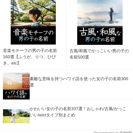
音楽モチーフの男の子の名前
古風/和風でかっこいい男の子の
160選【ふうが、りつ、ひび
名前500選
き、etc】
素敵な意味を持つハワイ語を使った女の子の名前300
選
かわいい女の子の名前337選！おしゃれ/古風/かっこ
いい/etctタイプ別まとめ
Recommended by