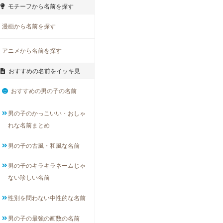
モチーフから名前を探す
漫画から名前を探す
アニメから名前を探す
おすすめの名前をイッキ見
おすすめの男の子の名前
男の子のかっこいい・おしゃ
れな名前まとめ
男の子の古風・和風な名前
男の子のキラキラネームじゃ
ない珍しい名前
性別を問わない中性的な名前
男の子の最強の画数の名前