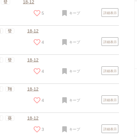
登
18-12
5
キープ
詳細表示
顕
登
18-12
4
キープ
詳細表示
藍
登
18-12
4
キープ
詳細表示
藍
翔
18-12
4
キープ
詳細表示
藍
葵
18-12
3
キープ
詳細表示