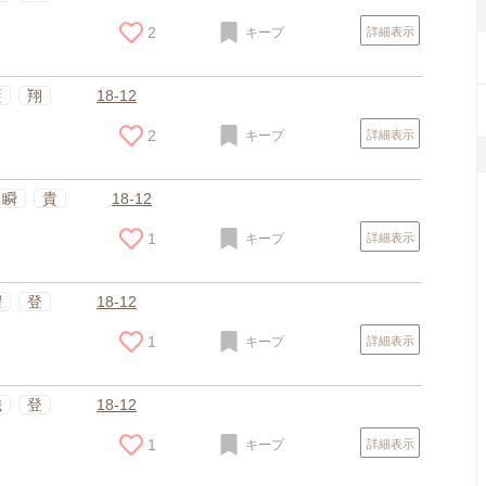
2
キープ
詳細表示
藍
翔
18-12
2
キープ
詳細表示
瞬
貴
18-12
1
キープ
詳細表示
櫂
登
18-12
1
キープ
詳細表示
織
登
18-12
1
キープ
詳細表示