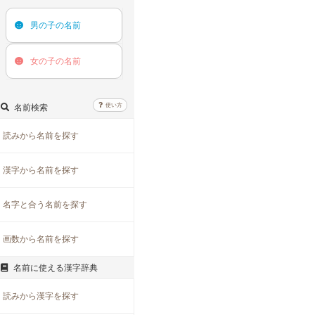
男の子の
名前
女の子の
名前
使い方
名前検索
読みから名前を探す
漢字から名前を探す
名字と合う名前を探す
画数から名前を探す
名前に使える漢字辞典
読みから漢字を探す