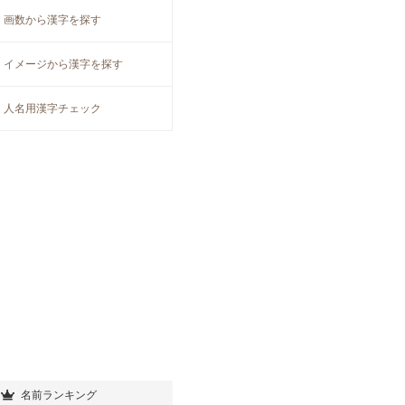
画数から漢字を探す
イメージから漢字を探す
人名用漢字チェック
名前ランキング