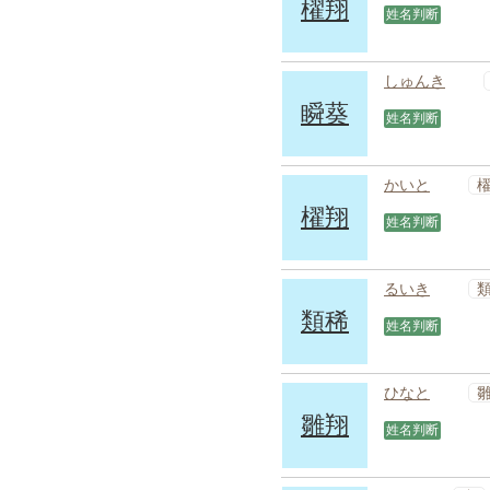
櫂翔
姓名判断
しゅんき
瞬葵
姓名判断
かいと
櫂翔
姓名判断
るいき
類稀
姓名判断
ひなと
雛翔
姓名判断