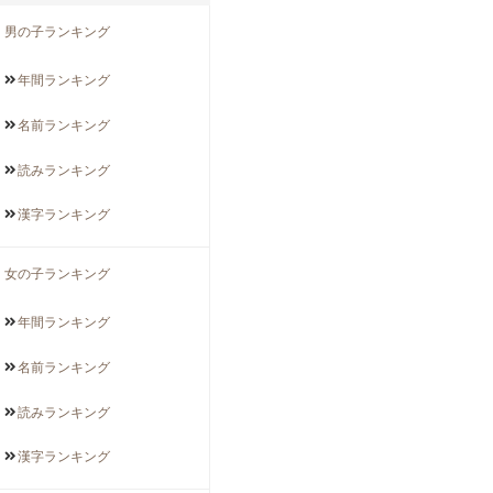
男の子ランキング
年間
ランキング
名前
ランキング
読み
ランキング
漢字
ランキング
女の子ランキング
年間
ランキング
名前
ランキング
読み
ランキング
漢字
ランキング