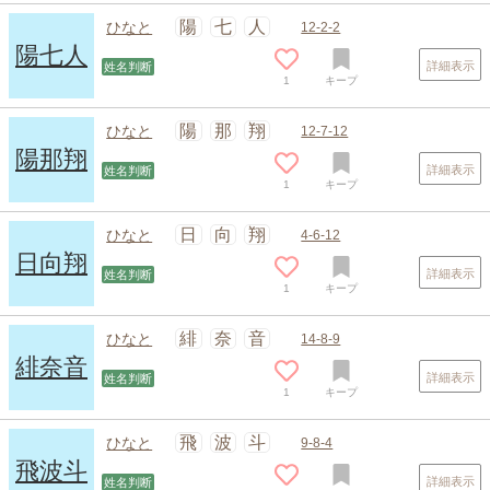
陽
七
人
ひなと
12-2-2
陽七人
詳細表示
姓名判断
1
キープ
陽
那
翔
ひなと
12-7-12
陽那翔
詳細表示
姓名判断
1
キープ
日
向
翔
ひなと
4-6-12
日向翔
詳細表示
姓名判断
1
キープ
緋
奈
音
ひなと
14-8-9
緋奈音
詳細表示
姓名判断
1
キープ
スポンサードリンク
飛
波
斗
ひなと
9-8-4
飛波斗
詳細表示
姓名判断