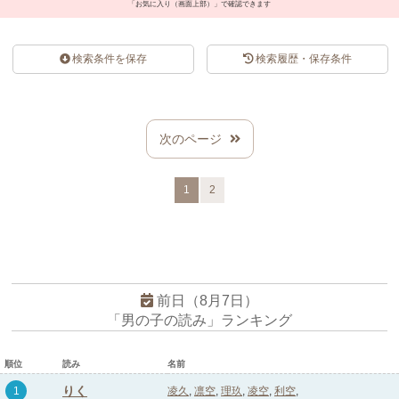
「お気に入り（画面上部）」で確認できます
検索条件を保存
検索履歴・保存条件
スポンサードリンク
次のページ
1
2
前日（8月7日）
「男の子の読み」ランキング
順位
読み
名前
りく
1
凌久
凛空
理玖
凌空
利空