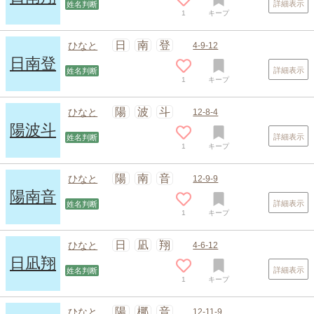
詳細表示
姓名判断
1
キープ
日
南
登
ひなと
4-9-12
日南登
詳細表示
姓名判断
1
キープ
陽
波
斗
ひなと
12-8-4
陽波斗
詳細表示
姓名判断
1
キープ
陽
南
音
ひなと
12-9-9
陽南音
詳細表示
姓名判断
1
キープ
日
凪
翔
ひなと
4-6-12
日凪翔
詳細表示
姓名判断
1
キープ
陽
梛
音
ひなと
12-11-9