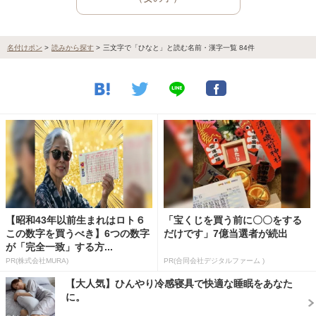
名付けポン
>
読みから探す
>
三文字で「ひなと」と読む名前・漢字一覧 84件
【昭和43年以前生まれはロト６
「宝くじを買う前に〇〇をする
この数字を買うべき】6つの数字
だけです」7億当選者が続出
が「完全一致」する方...
PR(株式会社MURA)
PR(合同会社デジタルファーム )
【大人気】ひんやり冷感寝具で快適な睡眠をあなた
に。