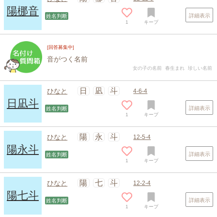
陽梛音
詳細表示
姓名判断
1
キープ
[回答募集中]
音がつく名前
女の子の名前
春生まれ
珍しい名前
日
凪
斗
ひなと
4-6-4
日凪斗
詳細表示
姓名判断
1
キープ
陽
永
斗
ひなと
12-5-4
陽永斗
詳細表示
姓名判断
1
キープ
陽
七
斗
ひなと
12-2-4
陽七斗
詳細表示
姓名判断
1
キープ