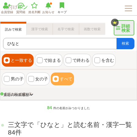
会員登録
質問箱
姓名判断
お知らせ
キープ
詳細
漢字で検索
名字で検索
画数で検索
読みで検索
検索
検索
と一致する
で始まる
で終わる
を含む
男の子
女の子
すべて
名付けポンの使い方
直近の検索履歴
84
件の名前がみつかりました
三文字で「ひなと」と読む名前・漢字一覧
画数検索のヒント
84件