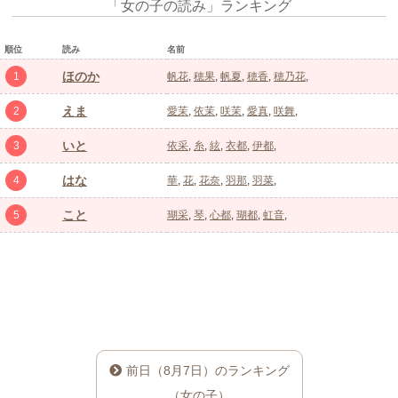
「女の子の読み」ランキング
順位
読み
名前
ほのか
1
帆花
穂果
帆夏
穂香
穂乃花
えま
2
愛茉
依茉
咲茉
愛真
咲舞
いと
3
依采
糸
絃
衣都
伊都
はな
4
華
花
花奈
羽那
羽菜
こと
5
瑚采
琴
心都
瑚都
虹音
前日（8月7日）のランキング
（女の子）