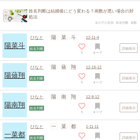
姓名判断は結婚後にどう変わる？画数が悪い場合の対
処法
女の子の名前
姓名判断
画数
陽
菜
斗
ひなと
12-11-4
陽菜斗
詳細表示
姓名判断
5
キープ
陽
薙
翔
ひなと
12-16-12
陽薙翔
詳細表示
姓名判断
5
キープ
陽
南
翔
ひなと
12-9-12
陽南翔
詳細表示
姓名判断
5
キープ
一
菜
都
ひなと
1-11-11
一菜都
詳細表示
姓名判断