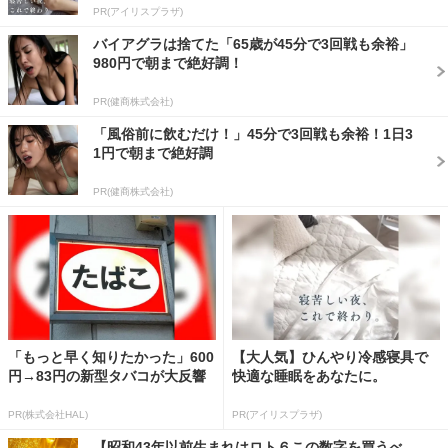
PR(アイリスプラザ)
バイアグラは捨てた「65歳が45分で3回戦も余裕」
980円で朝まで絶好調！
PR(健商株式会社)
「風俗前に飲むだけ！」45分で3回戦も余裕！1日3
1円で朝まで絶好調
PR(健商株式会社)
「もっと早く知りたかった」600
【大人気】ひんやり冷感寝具で
円→83円の新型タバコが大反響
快適な睡眠をあなたに。
PR(株式会社HAL)
PR(アイリスプラザ)
【昭和43年以前生まれはロト６この数字を買うべ