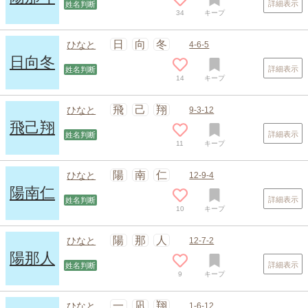
詳細表示
姓名判断
34
キープ
日
向
冬
ひなと
4-6-5
日向冬
詳細表示
姓名判断
14
キープ
飛
己
翔
ひなと
9-3-12
飛己翔
詳細表示
姓名判断
11
キープ
スポンサードリンク
陽
南
仁
ひなと
12-9-4
陽南仁
詳細表示
姓名判断
10
キープ
陽
那
人
ひなと
12-7-2
陽那人
詳細表示
姓名判断
9
キープ
一
凪
翔
ひなと
1-6-12