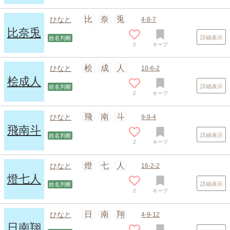
比
奈
兎
ひなと
4-8-7
比奈兎
詳細表示
姓名判断
2
キープ
桧
成
人
ひなと
10-6-2
桧成人
詳細表示
姓名判断
2
キープ
飛
南
斗
ひなと
9-9-4
飛南斗
詳細表示
姓名判断
2
キープ
スポンサードリンク
燈
七
人
ひなと
16-2-2
燈七人
詳細表示
姓名判断
2
キープ
日
南
翔
ひなと
4-9-12
日南翔