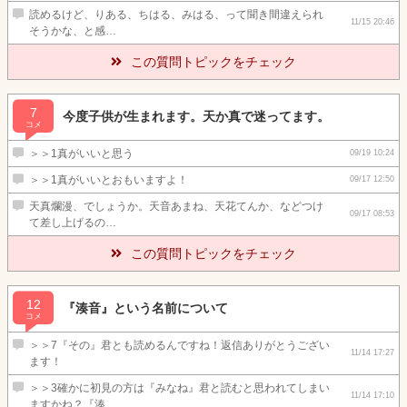
読めるけど、りある、ちはる、みはる、って聞き間違えられ
11/15 20:46
そうかな、と感…
この質問トピックをチェック
7
今度子供が生まれます。天か真で迷ってます。
コメ
＞＞1真がいいと思う
09/19 10:24
＞＞1真がいいとおもいますよ！
09/17 12:50
天真爛漫、でしょうか。天音あまね、天花てんか、などつけ
09/17 08:53
て差し上げるの…
この質問トピックをチェック
12
『湊音』という名前について
コメ
＞＞7『その』君とも読めるんですね！返信ありがとうござい
11/14 17:27
ます！
＞＞3確かに初見の方は『みなね』君と読むと思われてしまい
11/14 17:10
ますかね？『湊…