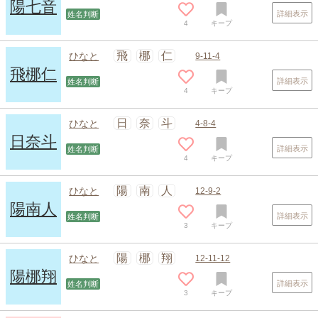
陽七音
詳細表示
姓名判断
4
キープ
飛
梛
仁
ひなと
9-11-4
飛梛仁
詳細表示
姓名判断
4
キープ
日
奈
斗
ひなと
4-8-4
日奈斗
詳細表示
姓名判断
4
キープ
陽
南
人
ひなと
12-9-2
陽南人
詳細表示
姓名判断
3
キープ
陽
梛
翔
ひなと
12-11-12
陽梛翔
詳細表示
姓名判断
3
キープ