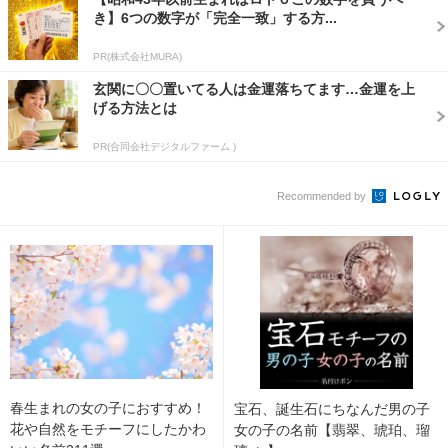
き】6つの数字が「完全一致」する方...
PR(株式会社MURA)
玄関に〇〇置いてる人は金運落ちてます…金運を上
げる方法とは
PR(合同会社デジタルファーム )
Recommended by
春生まれの女の子におすすめ！
宝石、誕生石にちなんだ男の子
花や自然をモチーフにしたかわ
女の子の名前【翡翠、琥珀、瑠