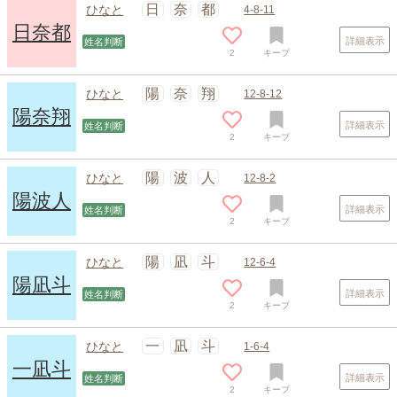
日
奈
都
ひなと
4-8-11
日奈都
詳細表示
姓名判断
2
キープ
陽
奈
翔
ひなと
12-8-12
陽奈翔
詳細表示
姓名判断
2
キープ
陽
波
人
ひなと
12-8-2
陽波人
詳細表示
姓名判断
2
キープ
陽
凪
斗
ひなと
12-6-4
陽凪斗
詳細表示
姓名判断
2
キープ
一
凪
斗
ひなと
1-6-4
一凪斗
詳細表示
姓名判断
2
キープ