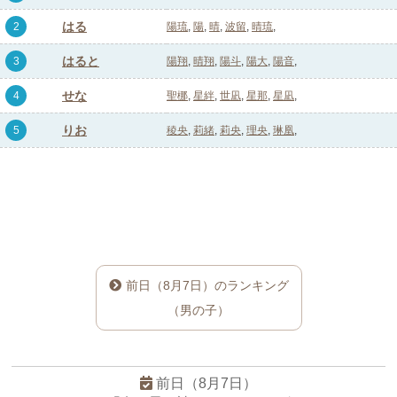
はる
2
陽琉
陽
晴
波留
晴琉
はると
3
陽翔
晴翔
陽斗
陽大
陽音
せな
4
聖梛
星絆
世凪
星那
星凪
りお
5
稜央
莉緒
莉央
理央
琳凰
前日（8月7日）のランキング
（男の子）
前日（8月7日）