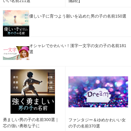
いい名前211選
璃etc】
優しい子に育つよう願いを込めた男の子の名前150選
オシャレでかわいい！漢字一文字の女の子の名前181
選
勇ましい男の子の名前300選｜
ファンタジー＆ゆめかわいい女
芯の強い勇敢な子に
の子の名前370選