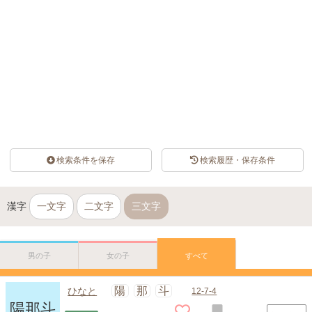
Loaded
:
72.06%
/
Unmute
検索条件を保存
検索履歴・保存条件
漢字
一文字
二文字
三文字
男の子
女の子
すべて
陽
那
斗
ひなと
12-7-4
陽那斗