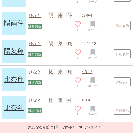
1
キープ
陽
南
斗
ひなと
12-9-4
陽南斗
詳細表示
姓名判断
1
キープ
陽
菜
翔
ひなと
12-11-12
陽菜翔
詳細表示
姓名判断
1
キープ
比
奈
翔
ひなと
4-8-12
比奈翔
詳細表示
姓名判断
1
キープ
比
奈
斗
ひなと
4-8-4
比奈斗
詳細表示
姓名判断
1
キープ
気になる名前は [
] で保存！
LINEでシェア
！！