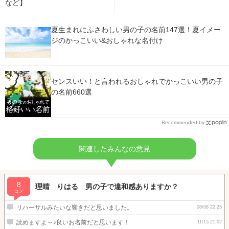
など】
夏生まれにふさわしい男の子の名前147選！夏イメー
ジのかっこいい&おしゃれな名付け
センスいい！と言われるおしゃれでかっこいい男の子
の名前660選
Recommended by
関連したみんなの意見
8
理晴 りはる 男の子で違和感ありますか？
コメ
リハーサルみたいな響きだと思いました。
08/08 22:25
読めますよ～♪良いお名前だと思います！
11/15 21:02