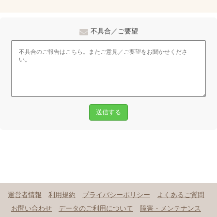
不具合／ご要望
送信する
運営者情報
利用規約
プライバシーポリシー
よくあるご質問
お問い合わせ
データのご利用について
障害・メンテナンス