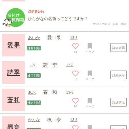
[回答募集中]
ひらがなの名前ってどうですか？
女の子の名前
質問
雑談
愛
果
あいか
13-8
愛果
詳細表示
姓名判断
38
キープ
詩
季
しき
13-8
詩季
詳細表示
姓名判断
37
キープ
蒼
和
あお
13-8
蒼和
詳細表示
姓名判断
36
キープ
楓
奈
かんな
13-8
楓奈