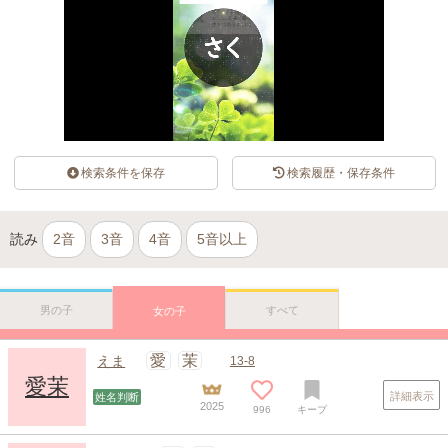
検索条件を保存
検索履歴・保存条件
Mute
読み
2音
3音
4音
5音以上
男の子
すべて
女の子
愛
茉
えま
13-8
愛茉
詳細表示
姓名判断
2025
996
キープ