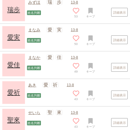
瑞
歩
みずほ
13-8
瑞歩
詳細表示
姓名判断
53
キープ
愛
実
まなみ
13-8
愛実
詳細表示
姓名判断
50
キープ
愛
佳
まなか
13-8
愛佳
詳細表示
姓名判断
49
キープ
愛
祈
あき
13-8
愛祈
詳細表示
姓名判断
43
キープ
聖
來
せいら
13-8
聖來
詳細表示
姓名判断
43
キープ