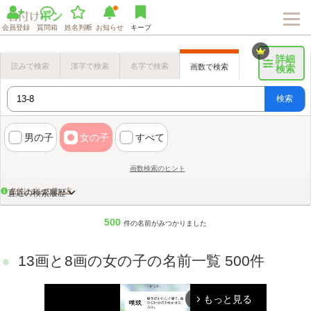
会員登録
質問箱
姓名判断
お知らせ
キープ
詳細
読みで検索
漢字で検索
名字で検索
画数で検索
検索
検索
男の子
女の子
すべて
画数検索のヒント
名付けポンの使い方
直近の検索履歴
500
件の名前がみつかりました
13画と8画の女の子の名前一覧 500件
もっと見る
arrow_forward_ios