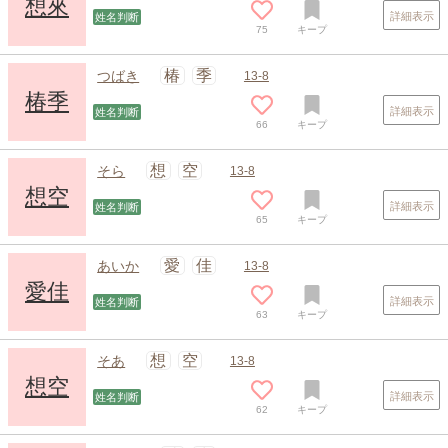
想來
詳細表示
姓名判断
75
キープ
椿
季
つばき
13-8
椿季
詳細表示
姓名判断
66
キープ
想
空
そら
13-8
想空
詳細表示
姓名判断
65
キープ
スポンサードリンク
愛
佳
あいか
13-8
愛佳
詳細表示
姓名判断
63
キープ
想
空
そあ
13-8
想空
詳細表示
姓名判断
62
キープ