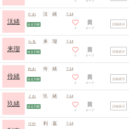
3
キープ
汰
緒
たお
7-14
汰緒
詳細表示
姓名判断
3
キープ
来
瑠
らる
7-14
来瑠
詳細表示
姓名判断
3
キープ
伶
緒
れお
7-14
伶緒
詳細表示
姓名判断
3
キープ
玖
緒
くお
7-14
玖緒
詳細表示
姓名判断
3
キープ
利
嘉
りか
7-14