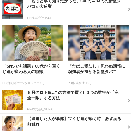
「もっと早く知りたかった」600円→83円の新型タ
バコが大反響
PR(株式会社HAL)
「SNSでも話題」60代から宝く
「たばこ税なし」思わぬ朗報に
じ運が変わる人の特徴
喫煙者が群がる新型タバコ
PR(合同会社デジタルファーム )
PR(株式会社HAL)
８月のロト6はこの方法で買え!!６つの数字が『完
全一致』する方法
PR(株式会社MURA)
【当選した人が暴露】宝くじ運が動く時、必ずある
前触れ