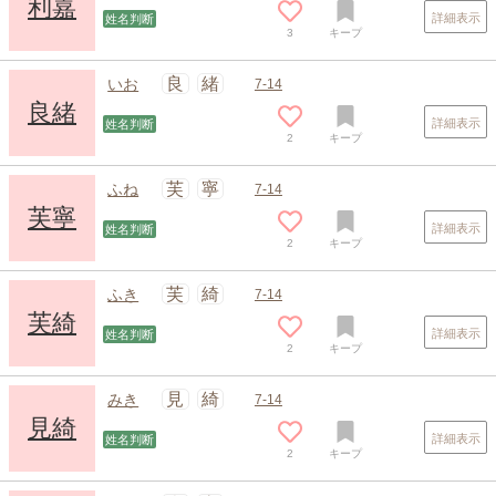
利嘉
詳細表示
姓名判断
3
キープ
良
緒
いお
7-14
良緒
詳細表示
姓名判断
2
キープ
芙
寧
ふね
7-14
芙寧
詳細表示
姓名判断
2
キープ
スポンサードリンク
芙
綺
ふき
7-14
芙綺
詳細表示
姓名判断
2
キープ
見
綺
みき
7-14
見綺
詳細表示
姓名判断
2
キープ