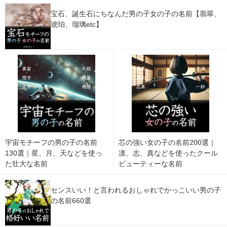
宝石、誕生石にちなんだ男の子女の子の名前【翡翠、
琥珀、瑠璃etc】
宇宙モチーフの男の子の名前
芯の強い女の子の名前200選｜
130選｜星、月、天などを使っ
凛、志、真などを使ったクール
た壮大な名前
ビューティーな名前
センスいい！と言われるおしゃれでかっこいい男の子
の名前660選