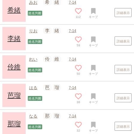
希
緒
みお
7-14
希緒
詳細表示
姓名判断
112
キープ
李
緒
りお
7-14
李緒
詳細表示
姓名判断
59
キープ
スポンサードリンク
伶
維
れい
7-14
伶維
詳細表示
姓名判断
50
キープ
芭
瑠
はる
7-14
芭瑠
詳細表示
姓名判断
38
キープ
那
瑠
なる
7-14
那瑠
詳細表示
姓名判断
32
キープ