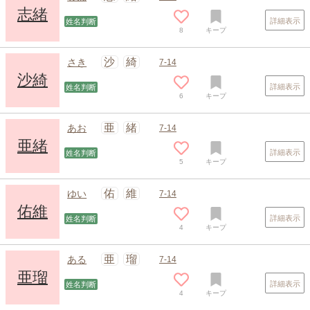
志緒
詳細表示
姓名判断
8
キープ
沙
綺
さき
7-14
沙綺
詳細表示
姓名判断
6
キープ
亜
緒
あお
7-14
亜緒
詳細表示
姓名判断
5
キープ
スポンサードリンク
佑
維
ゆい
7-14
佑維
詳細表示
姓名判断
4
キープ
亜
瑠
ある
7-14
亜瑠
詳細表示
姓名判断
4
キープ