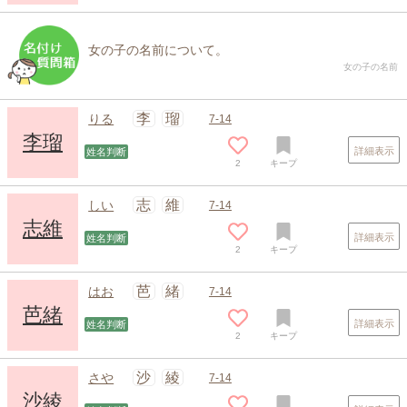
女の子の名前について。
女の子の名前
李
瑠
りる
7-14
李瑠
詳細表示
姓名判断
2
キープ
志
維
しい
7-14
志維
詳細表示
姓名判断
2
キープ
芭
緒
はお
7-14
芭緒
詳細表示
姓名判断
2
キープ
沙
綾
さや
7-14
沙綾