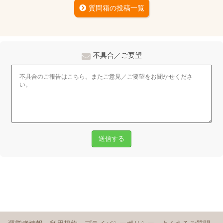
質問箱の投稿一覧
不具合／ご要望
送信する