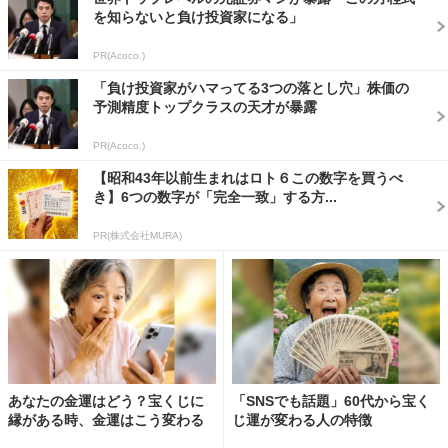
を知らないと負け投資家になる」
PR(Acoco.)
「負け投資家がハマってる3つの落とし穴」株価の
予測精度トップクラスの天才が暴露
PR(Acoco.)
【昭和43年以前生まれはロト６この数字を買うべ
き】6つの数字が「完全一致」する方...
PR(株式会社MURA)
あなたの金運はどう？宝くじに
「SNSでも話題」60代から宝く
縁がある時、金運はこう変わる
じ運が変わる人の特徴