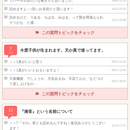
リハーサルみたいな響きだと思いました。
08/08 22:25
読めますよ～♪良いお名前だと思います！
11/15 21:02
読めるけど、りある、ちはる、みはる、って聞き間違えられ
11/15 20:46
そうかな、と感…
この質問トピックをチェック
7
今度子供が生まれます。天か真で迷ってます。
コメ
＞＞1真がいいと思う
09/19 10:24
＞＞1真がいいとおもいますよ！
09/17 12:50
天真爛漫、でしょうか。天音あまね、天花てんか、などつけ
09/17 08:53
て差し上げるの…
この質問トピックをチェック
12
『湊音』という名前について
コメ
＞＞7『その』君とも読めるんですね！返信ありがとうござい
11/14 17:27
ます！