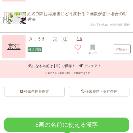
姓名判断は結婚後にどう変わる？画数が悪い場合の対
処法
女の子の名前
姓名判断
画数
京
江
きょうえ
8-6
京江
詳細表示
姓名判断
0
キープ
気になる名前は [
] で保存！
LINEでシェア
！！
「お気に入り（画面上部）」で確認できます
検索条件を保存
検索履歴・保存条件
スポンサードリンク
8画の名前に使える漢字