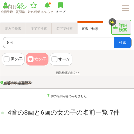
会員登録
質問箱
姓名判断
お知らせ
キープ
詳細
読みで検索
漢字で検索
名字で検索
画数で検索
検索
検索
男の子
女の子
すべて
画数検索のヒント
名付けポンの使い方
直近の検索履歴
7
件の名前がみつかりました
4音の8画と6画の女の子の名前一覧 7件
Loaded
:
72.06%
/
Unmute