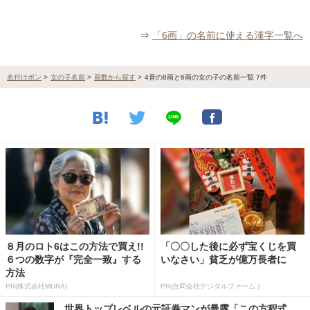
⇒
「6画」の名前に使える漢字一覧へ
名付けポン
>
女の子名前
>
画数から探す
>
4音の8画と6画の女の子の名前一覧 7件
８月のロト6はこの方法で買え!!
「〇〇した後に必ず宝くじを買
６つの数字が『完全一致』する
いなさい」貧乏が億万長者に
方法
PR(株式会社MURA)
PR(合同会社デジタルファーム )
世界トップレベルの元証券マンが暴露「この方程式