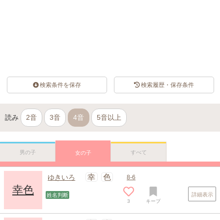
検索条件を保存
検索履歴・保存条件
読み
2音
3音
4音
5音以上
男の子
すべて
女の子
幸
色
ゆきいろ
8-6
幸色
詳細表示
姓名判断
3
キープ