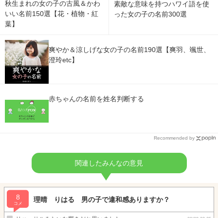
秋生まれの女の子の古風＆かわ
素敵な意味を持つハワイ語を使
いい名前150選【花・植物・紅
った女の子の名前300選
葉】
爽やか＆涼しげな女の子の名前190選【爽羽、颯世、
澄玲etc】
赤ちゃんの名前を姓名判断する
Recommended by
関連したみんなの意見
8
理晴 りはる 男の子で違和感ありますか？
コメ