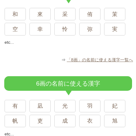
和
來
采
侑
茉
空
幸
怜
弥
実
etc...
⇒
「8画」の名前に使える漢字一覧へ
6画の名前に使える漢字
有
凪
光
羽
妃
帆
吏
成
衣
旭
etc...