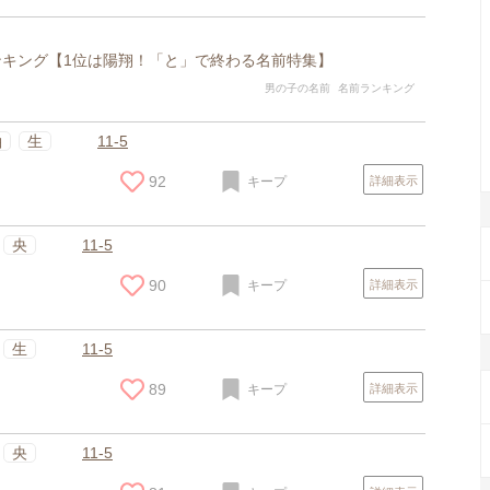
ランキング【1位は陽翔！「と」で終わる名前特集】
男の子の名前
名前ランキング
紬
生
11-5
92
キープ
詳細表示
央
11-5
90
キープ
詳細表示
生
11-5
89
キープ
詳細表示
央
11-5