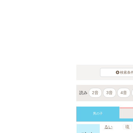
検索条
読み
2音
3音
4音
男の子
琉
るい