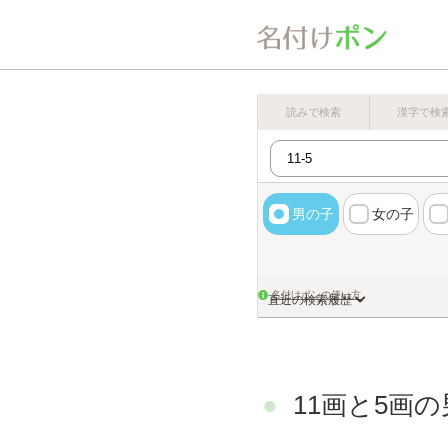
読みで検索
漢字で検
男の子
女の子
名付けポンの使い方
直近の検索履歴
11画と5画の