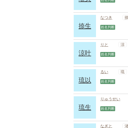
姓名判断
なつき
捺生
姓名判断
涼
りと
涼叶
姓名判断
琉
るい
琉以
姓名判断
りゅうせい
琉生
姓名判断
なぎと