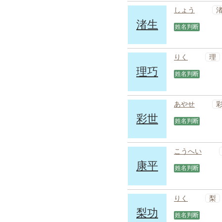
しょう
渚生
姓名判断
理
りく
理巧
姓名判断
あやせ
彩世
姓名判断
こうへい
康平
姓名判断
梨
りく
梨功
姓名判断