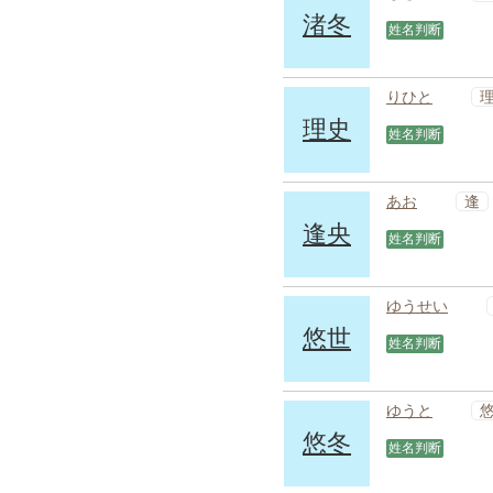
渚冬
姓名判断
りひと
理史
姓名判断
逢
あお
逢央
姓名判断
ゆうせい
悠世
姓名判断
ゆうと
悠冬
姓名判断