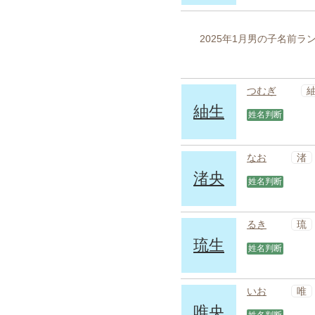
2025年1月男の子名前
つむぎ
紬生
姓名判断
渚
なお
渚央
姓名判断
琉
るき
琉生
姓名判断
唯
いお
唯央