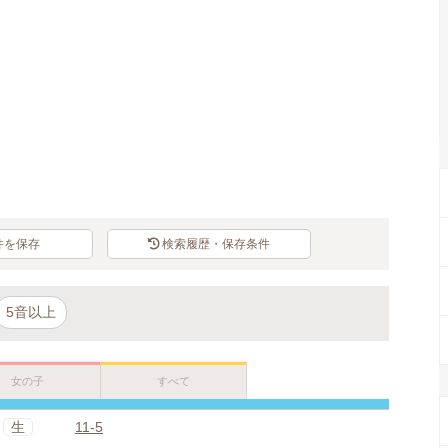
Loaded
:
100.00%
/
Unmute
件を保存
検索履歴・保存条件
5音以上
女の子
すべて
生
11-5