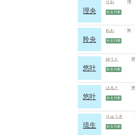
理
りお
理央
姓名判断
羚
れお
羚央
姓名判断
ゆうと
悠叶
姓名判断
はると
悠叶
姓名判断
りゅうき
琉生
姓名判断