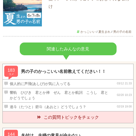
け
かっこいい
/
夏生まれ
/
男の子の名前
関連したみんなの意見
183
男の子のかっこいい名前教えてください！！
コメ
個人的に芦飛(あしび)が気に入ってる
03/12 21:33
響軌 ひびき 君とか禅 ぜん 君とか航詞 こうし 君と
02/20 10:23
かどうでしょう
達斗（たつと）碧斗（あおと）どうでしょう？
02/19 19:00
この質問トピックをチェック
144
名付け 夫婦の意見が合わない…