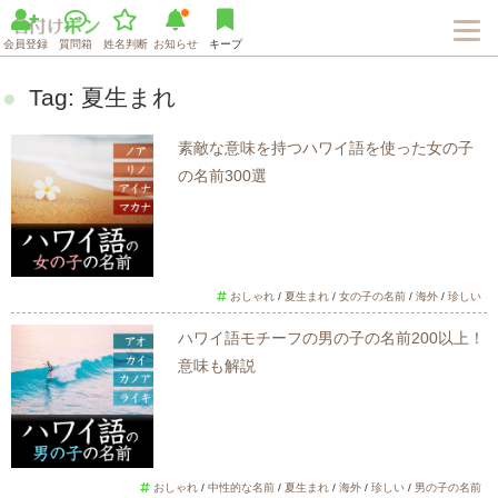
会員登録
質問箱
姓名判断
お知らせ
キープ
Tag:
夏生まれ
素敵な意味を持つハワイ語を使った女の子
の名前300選
おしゃれ
/
夏生まれ
/
女の子の名前
/
海外
/
珍しい
ハワイ語モチーフの男の子の名前200以上！
意味も解説
おしゃれ
/
中性的な名前
/
夏生まれ
/
海外
/
珍しい
/
男の子の名前