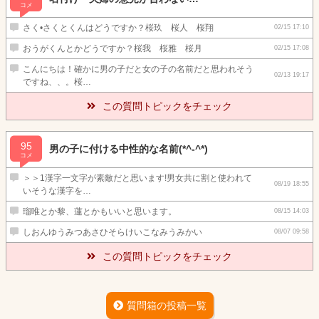
コメ
さく•さくとくんはどうですか？桜玖 桜人 桜翔
02/15 17:10
おうがくんとかどうですか？桜我 桜雅 桜月
02/15 17:08
こんにちは！確かに男の子だと女の子の名前だと思われそう
02/13 19:17
ですね、、。桜…
この質問トピックをチェック
95
男の子に付ける中性的な名前(*^-^*)
コメ
＞＞1漢字一文字が素敵だと思います!男女共に割と使われて
08/19 18:55
いそうな漢字を…
瑠唯とか黎、蓮とかもいいと思います。
08/15 14:03
しおんゆうみつあさひそらけいこなみうみかい
08/07 09:58
この質問トピックをチェック
質問箱の投稿一覧