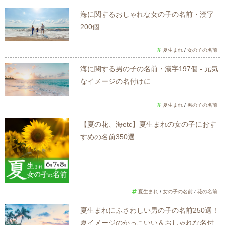
海に関するおしゃれな女の子の名前・漢字
200個
夏生まれ
/
女の子の名前
海に関する男の子の名前・漢字197個 - 元気
なイメージの名付けに
夏生まれ
/
男の子の名前
【夏の花、海etc】夏生まれの女の子におす
すめの名前350選
夏生まれ
/
女の子の名前
/
花の名前
夏生まれにふさわしい男の子の名前250選！
夏イメージのかっこいい＆おしゃれな名付