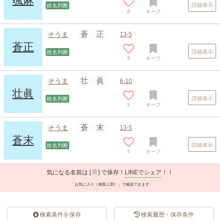
颯麻
詳細表示
姓名判断
6
キープ
蒼
正
そうま
13-5
蒼正
詳細表示
姓名判断
5
キープ
壮
眞
そうま
6-10
壮眞
詳細表示
姓名判断
5
キープ
蒼
末
そうま
13-5
蒼末
詳細表示
姓名判断
5
キープ
気になる名前は [
] で保存！
LINEでシェア
！！
「お気に入り（画面上部）」で確認できます
検索条件を保存
検索履歴・保存条件