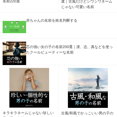
名前220選
選｜古風だけどシワシワネーム
じゃない可愛い名前
赤ちゃんの名前を姓名判断する
芯の強い女の子の名前200選｜凛、志、真などを使っ
たクールビューティーな名前
キラキラネームじゃない珍しい
古風/和風でかっこいい男の子の