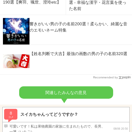
190選【爽羽、颯世、澄玲etc】
選 - 幸福な漢字・花言葉を使っ
た名前
響きがいい男の子の名前200選！柔らかい、綺麗な音
のエモいネーム特集
【姓名判断で大吉】最強の画数の男の子の名前320選
Recommended by
関連したみんなの意見
8
スイカちゃんってどうですか？
コメ
可愛いです！私は果物農園の家族に生まれたもので、長男、
08/06 20:50
一護（いちご）…