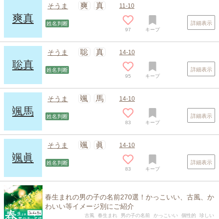
爽
真
そうま
11-10
爽真
詳細表示
姓名判断
97
キープ
聡
真
そうま
14-10
聡真
詳細表示
姓名判断
95
キープ
颯
馬
そうま
14-10
颯馬
詳細表示
姓名判断
83
キープ
颯
眞
そうま
14-10
颯眞
詳細表示
姓名判断
83
キープ
春生まれの男の子の名前270選！かっこいい、古風、か
わいい等イメージ別にご紹介
古風
春生まれ
男の子の名前
かっこいい
個性的
珍しい