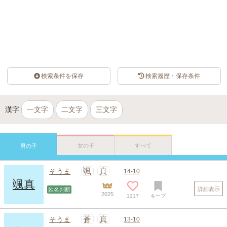
検索条件を保存
検索履歴・保存条件
漢字
一文字
二文字
三文字
女の子
すべて
男の子
颯
真
そうま
14-10
颯真
詳細表示
姓名判断
2025
1217
キープ
蒼
真
そうま
13-10