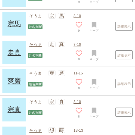
9
キープ
宗
馬
そうま
8-10
宗馬
詳細表示
姓名判断
9
キープ
走
真
そうま
7-10
走真
詳細表示
姓名判断
8
キープ
スポンサードリンク
爽
磨
そうま
11-16
爽磨
詳細表示
姓名判断
8
キープ
宗
真
そうま
8-10
宗真
詳細表示
姓名判断
8
キープ
想
蒔
そうま
13-13