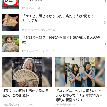
PR(株式会社HAL)
「宝くじ、運じゃなかった」当たる人は“同じこ
と”してる
PR(合同会社デジタルファーム )
「SNSでも話題」60代から宝くじ運が変わる人の特
徴
PR(合同会社デジタルファーム )
【宝くじの裏技】当たる側に回
『コンビニでタバコ買うの、ち
るか、このままか
ょっと待って！！』年間11万円
節約の新型タバコ
PR(合同会社デジタルファーム )
PR(株式会社HAL)