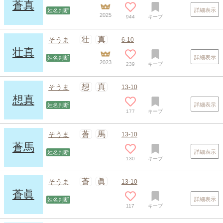
蒼真
詳細表示
姓名判断
2025
944
キープ
壮
真
そうま
6-10
壮真
詳細表示
姓名判断
2023
239
キープ
スポンサードリンク
想
真
そうま
13-10
想真
詳細表示
姓名判断
177
キープ
蒼
馬
そうま
13-10
蒼馬
詳細表示
姓名判断
130
キープ
蒼
眞
そうま
13-10
蒼眞
詳細表示
姓名判断
117
キープ