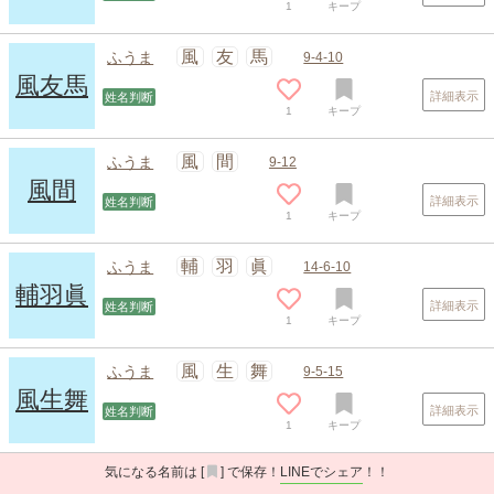
1
キープ
風
友
馬
ふうま
9-4-10
風友馬
詳細表示
姓名判断
1
キープ
風
間
ふうま
9-12
風間
詳細表示
姓名判断
1
キープ
輔
羽
眞
ふうま
14-6-10
輔羽眞
詳細表示
姓名判断
1
キープ
風
生
舞
ふうま
9-5-15
風生舞
詳細表示
姓名判断
1
キープ
気になる名前は [
] で保存！
LINEでシェア
！！