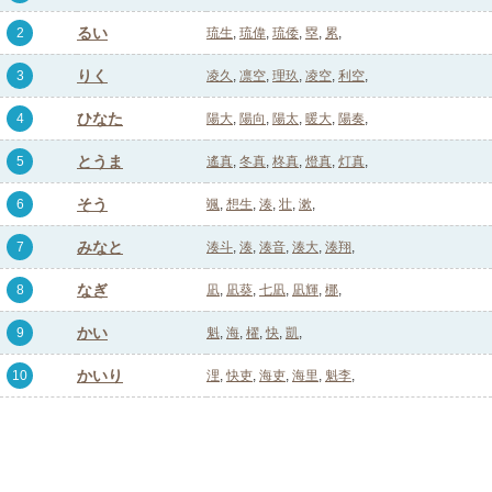
るい
2
琉生
琉偉
琉倭
塁
累
りく
3
凌久
凛空
理玖
凌空
利空
ひなた
4
陽大
陽向
陽太
暖大
陽奏
とうま
5
遙真
冬真
柊真
燈真
灯真
そう
6
颯
想生
湊
壮
漱
みなと
7
湊斗
湊
湊音
湊大
湊翔
なぎ
8
凪
凪葵
七凪
凪輝
梛
かい
9
魁
海
櫂
快
凱
かいり
10
浬
快吏
海吏
海里
魁李