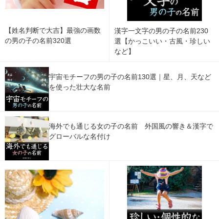
【姓名判断で大吉】最強の画数
漢字一文字の男の子の名前230
の男の子の名前320選
選【かっこいい・古風・珍しい
など】
宇宙モチーフの男の子の名前130選｜星、月、天など
を使った壮大な名前
海外でも通じる女の子の名前 外国風の響き＆漢字で
グローバルな名付け