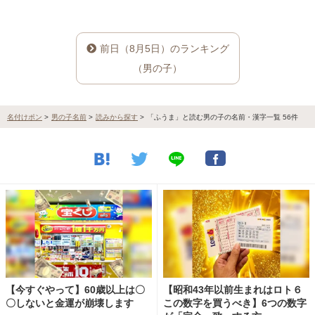
前日（8月5日）のランキング
（男の子）
名付けポン
>
男の子名前
>
読みから探す
>
「ふうま」と読む男の子の名前・漢字一覧 56件
【今すぐやって】60歳以上は〇
【昭和43年以前生まれはロト６
〇しないと金運が崩壊します
この数字を買うべき】6つの数字