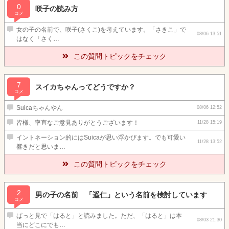
0
咲子の読み方
コメ
女の子の名前で、咲子(さくこ)を考えています。「さきこ」で
08/06 13:51
はなく「さく…
この質問トピックをチェック
7
スイカちゃんってどうですか？
コメ
Suicaちゃんやん
08/06 12:52
皆様、率直なご意見ありがとうございます！
11/28 15:19
イントネーション的にはSuicaが思い浮かびます。でも可愛い
11/28 13:52
響きだと思いま…
この質問トピックをチェック
2
男の子の名前 「遥仁」という名前を検討しています
コメ
ぱっと見で「はると」と読みました。ただ、「はると」は本
08/03 21:30
当にどこにでも…