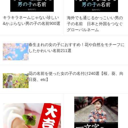
キラキラネームじゃない珍しい
海外でも通じるかっこいい男の
&かぶらない男の子の名前900選
子の名前 日本と外国をつなぐ
グローバルネーム
春生まれの女の子におすすめ！花や自然をモチーフに
したかわいい名前211選
花の名前を使った女の子の名付け240選【桜、葵、向
日葵、etc】