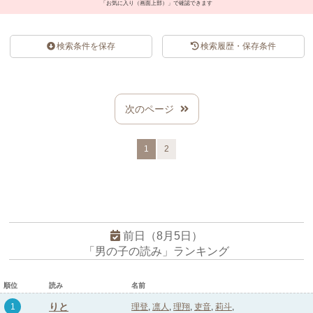
「お気に入り（画面上部）」で確認できます
検索条件を保存
検索履歴・保存条件
スポンサードリンク
次のページ
1
2
前日（8月5日）
「男の子の読み」ランキング
順位
読み
名前
りと
1
理登
凛人
理翔
吏音
莉斗