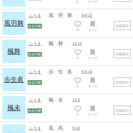
11
キープ
風
羽
舞
ふうま
9-6-15
風羽舞
詳細表示
姓名判断
10
キープ
楓
舞
ふうま
13-15
楓舞
詳細表示
姓名判断
8
キープ
歩
生
眞
ふうま
8-5-10
歩生眞
詳細表示
姓名判断
8
キープ
スポンサードリンク
楓
未
ふうま
13-5
楓未
詳細表示
姓名判断
8
キープ
風
馬
ふうま
9-10