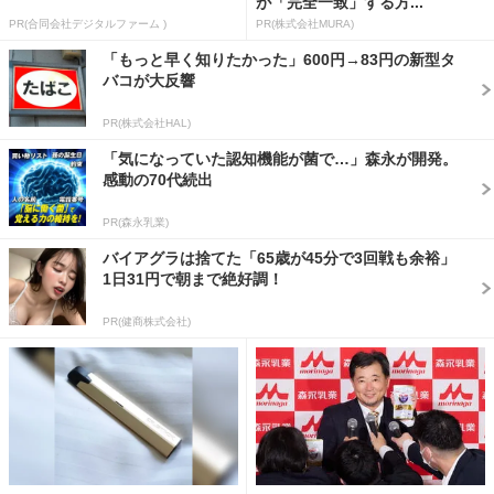
が「完全一致」する方...
PR(合同会社デジタルファーム )
PR(株式会社MURA)
「もっと早く知りたかった」600円→83円の新型タ
バコが大反響
PR(株式会社HAL)
「気になっていた認知機能が菌で…」森永が開発。
感動の70代続出
PR(森永乳業)
バイアグラは捨てた「65歳が45分で3回戦も余裕」
1日31円で朝まで絶好調！
PR(健商株式会社)