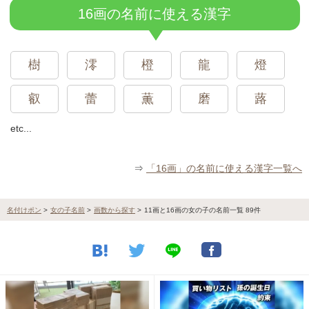
16画の名前に使える漢字
樹
澪
橙
龍
燈
叡
蕾
薫
磨
蕗
etc...
⇒
「16画」の名前に使える漢字一覧へ
名付けポン
>
女の子名前
>
画数から探す
>
11画と16画の女の子の名前一覧 89件