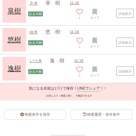
皐
樹
さき
11-16
皐樹
詳細表示
姓名判断
1
キープ
悠
樹
ゆき
11-16
悠樹
詳細表示
姓名判断
1
キープ
逸
樹
いつき
11-16
逸樹
詳細表示
姓名判断
0
キープ
気になる名前は [
] で保存！
LINEでシェア
！！
「お気に入り（画面上部）」で確認できます
検索条件を保存
検索履歴・保存条件
スポンサードリンク