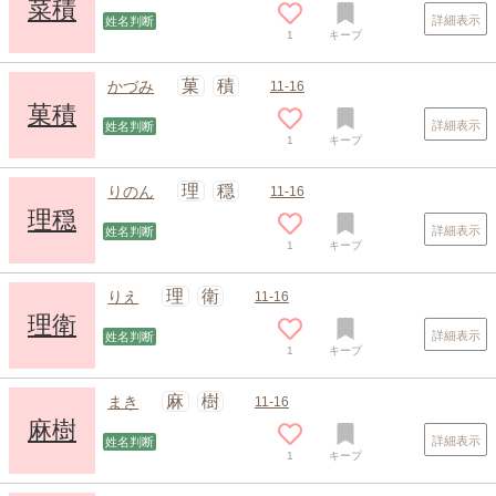
菜積
詳細表示
姓名判断
1
キープ
菓
積
かづみ
11-16
菓積
詳細表示
姓名判断
1
キープ
理
穏
りのん
11-16
理穏
詳細表示
姓名判断
1
キープ
スポンサードリンク
理
衛
りえ
11-16
理衛
詳細表示
姓名判断
1
キープ
麻
樹
まき
11-16
麻樹
詳細表示
姓名判断
1
キープ