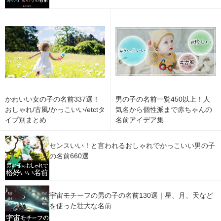
かわいい女の子の名前337選！
男の子の名前一覧450以上！人
おしゃれ/古風/かっこいい/etctタ
気名から個性派まで赤ちゃんの
イプ別まとめ
名前アイデア集
センスいい！と言われるおしゃれでかっこいい男の子
の名前660選
宇宙モチーフの男の子の名前130選｜星、月、天など
を使った壮大な名前