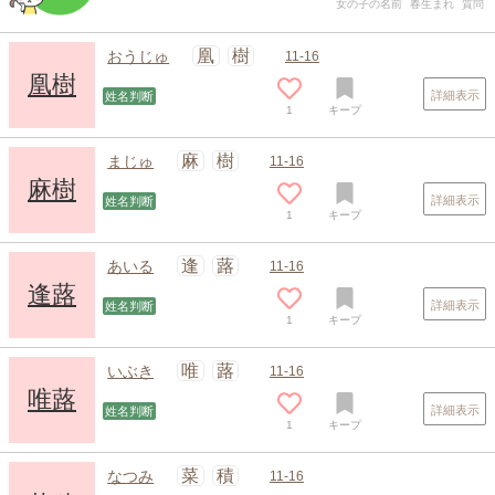
女の子の名前
春生まれ
質問
凰
樹
おうじゅ
11-16
凰樹
詳細表示
姓名判断
1
キープ
麻
樹
まじゅ
11-16
麻樹
詳細表示
姓名判断
1
キープ
逢
蕗
あいる
11-16
逢蕗
詳細表示
姓名判断
1
キープ
唯
蕗
いぶき
11-16
唯蕗
詳細表示
姓名判断
1
キープ
菜
積
なつみ
11-16