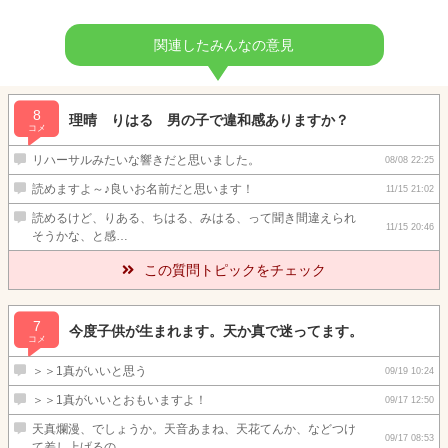
関連したみんなの意見
8
理晴 りはる 男の子で違和感ありますか？
コメ
リハーサルみたいな響きだと思いました。
08/08 22:25
読めますよ～♪良いお名前だと思います！
11/15 21:02
読めるけど、りある、ちはる、みはる、って聞き間違えられ
11/15 20:46
そうかな、と感…
この質問トピックをチェック
7
今度子供が生まれます。天か真で迷ってます。
コメ
＞＞1真がいいと思う
09/19 10:24
＞＞1真がいいとおもいますよ！
09/17 12:50
天真爛漫、でしょうか。天音あまね、天花てんか、などつけ
09/17 08:53
て差し上げるの…