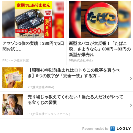
アマゾン1位の実績！380円で5日
新型タバコが大反響！「たばこ
間お試し。
税、さようなら」600円→83円の
新型が爆売れ
PR(ハーブ健康本舗)
PR(株式会社HAL)
【昭和43年以前生まれはロト６この数字を買うべ
き】6つの数字が「完全一致」する方...
PR(株式会社MURA)
売り場じゃ教えてくれない！当たる人だけがやって
る宝くじの習慣
PR(合同会社デジタルファーム )
Recommended by