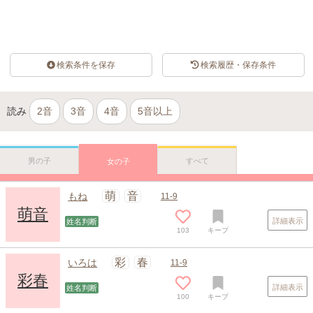
検索条件を保存
検索履歴・保存条件
読み
2音
3音
4音
5音以上
男の子
すべて
女の子
萌
音
もね
11-9
萌音
詳細表示
姓名判断
103
キープ
彩
春
いろは
11-9
彩春
詳細表示
姓名判断
100
キープ