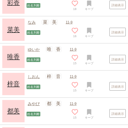
彩香
詳細表示
姓名判断
18
キープ
菜
美
なみ
11-9
菜美
詳細表示
姓名判断
16
キープ
唯
香
ゆいか
11-9
唯香
詳細表示
姓名判断
15
キープ
スポンサードリンク
梓
音
しおん
11-9
梓音
詳細表示
姓名判断
15
キープ
都
美
みやび
11-9
都美
詳細表示
姓名判断
15
キープ