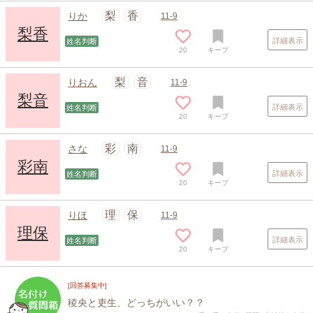
梨
香
りか
11-9
梨香
詳細表示
姓名判断
20
キープ
梨
音
りおん
11-9
梨音
詳細表示
姓名判断
20
キープ
彩
南
さな
11-9
彩南
詳細表示
姓名判断
20
キープ
理
保
りほ
11-9
理保
詳細表示
姓名判断
20
キープ
[回答募集中]
稜央と吏生、どっちがいい？？