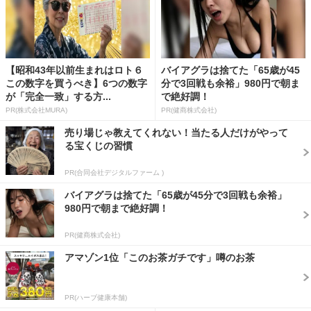
【昭和43年以前生まれはロト６
バイアグラは捨てた「65歳が45
この数字を買うべき】6つの数字
分で3回戦も余裕」980円で朝ま
が「完全一致」する方...
で絶好調！
PR(株式会社MURA)
PR(健商株式会社)
売り場じゃ教えてくれない！当たる人だけがやって
る宝くじの習慣
PR(合同会社デジタルファーム )
バイアグラは捨てた「65歳が45分で3回戦も余裕」
980円で朝まで絶好調！
PR(健商株式会社)
アマゾン1位「このお茶ガチです」噂のお茶
PR(ハーブ健康本舗)