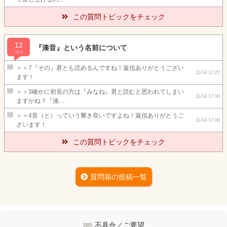
この質問トピックをチェック
12
『湊音』という名前について
コメ
＞＞7『その』君とも読めるんですね！返信ありがとうござい
11/14 17:27
ます！
＞＞3確かに初見の方は『みなね』君と読むと思われてしまい
11/14 17:10
ますかね？『湊…
＞＞4音（と）っていう響き良いですよね！返信ありがとうご
11/14 17:00
ざいます！
この質問トピックをチェック
質問箱の投稿一覧
不具合／ご要望