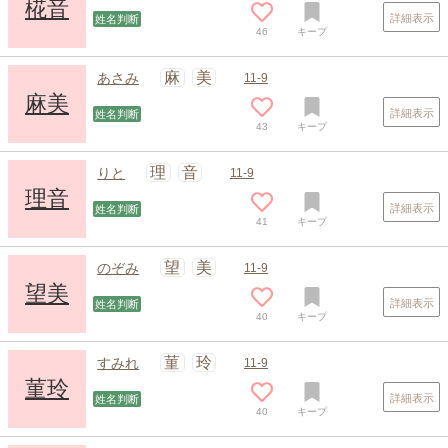
椛音
詳細表示
姓名判断
46
キープ
麻
美
あさみ
11-9
麻美
詳細表示
姓名判断
43
キープ
理
音
りと
11-9
理音
詳細表示
姓名判断
41
キープ
望
美
のぞみ
11-9
望美
詳細表示
姓名判断
40
キープ
菫
玲
すみれ
11-9
菫玲
詳細表示
姓名判断
40
キープ