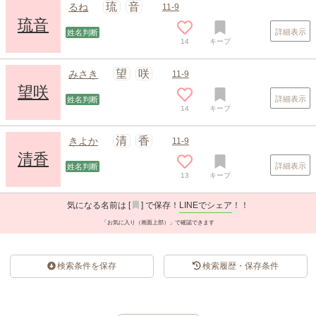
琉
音
るね
11-9
琉音
詳細表示
姓名判断
14
キープ
望
咲
みさき
11-9
望咲
詳細表示
姓名判断
14
キープ
清
香
きよか
11-9
清香
詳細表示
姓名判断
13
キープ
気になる名前は [
] で保存！
LINEでシェア
！！
「お気に入り（画面上部）」で確認できます
検索条件を保存
検索履歴・保存条件
スポンサードリンク