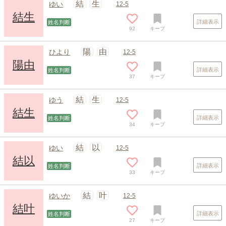
結
生
ゆい
12-5
結生
詳細表示
姓名判断
92
キープ
陽
由
ひより
12-5
陽由
詳細表示
姓名判断
37
キープ
スポンサードリンク
結
生
ゆう
12-5
結生
詳細表示
姓名判断
34
キープ
結
以
ゆい
12-5
結以
詳細表示
姓名判断
33
キープ
結
叶
ゆいか
12-5
結叶
詳細表示
姓名判断
27
キープ