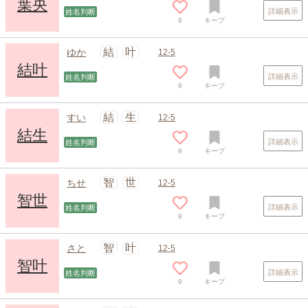
葉央
詳細表示
姓名判断
9
キープ
結
叶
ゆか
12-5
結叶
詳細表示
姓名判断
9
キープ
結
生
すい
12-5
結生
詳細表示
姓名判断
9
キープ
スポンサードリンク
智
世
ちせ
12-5
智世
詳細表示
姓名判断
9
キープ
智
叶
さと
12-5
智叶
詳細表示
姓名判断
9
キープ