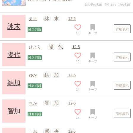
女の子の名前
春生まれ
花の名前
詠
末
えま
12-5
詠末
詳細表示
姓名判断
15
キープ
陽
代
ひより
12-5
陽代
詳細表示
姓名判断
15
キープ
結
加
ゆか
12-5
結加
詳細表示
姓名判断
14
キープ
智
加
ちか
12-5
智加
詳細表示
姓名判断
14
キープ
紫
央
しお
12-5