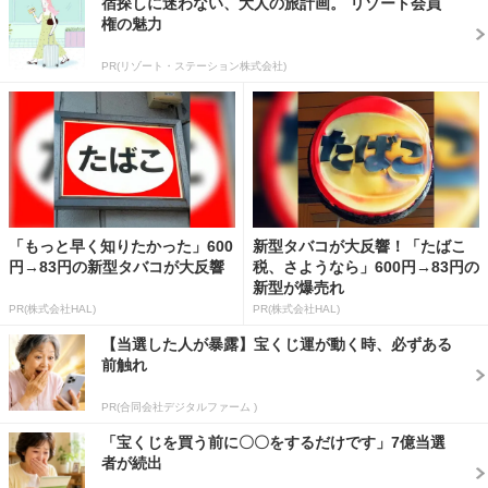
宿探しに迷わない、大人の旅計画。 リゾート会員
権の魅力
PR(リゾート・ステーション株式会社)
「もっと早く知りたかった」600
新型タバコが大反響！「たばこ
円→83円の新型タバコが大反響
税、さようなら」600円→83円の
新型が爆売れ
PR(株式会社HAL)
PR(株式会社HAL)
【当選した人が暴露】宝くじ運が動く時、必ずある
前触れ
PR(合同会社デジタルファーム )
「宝くじを買う前に〇〇をするだけです」7億当選
者が続出