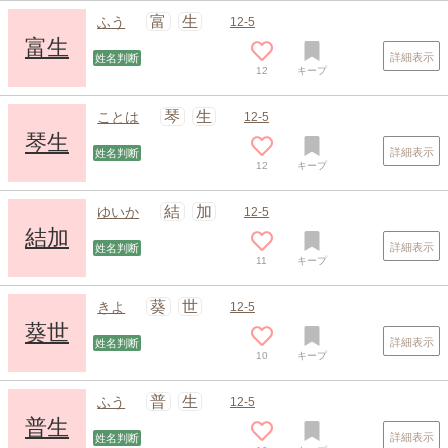
富
生
ふう
12-5
富生
詳細表示
姓名判断
12
キープ
琴
生
ことは
12-5
琴生
詳細表示
姓名判断
12
キープ
結
加
ゆいか
12-5
結加
詳細表示
姓名判断
11
キープ
葵
世
きよ
12-5
葵世
詳細表示
姓名判断
10
キープ
普
生
ふう
12-5
普生
詳細表示
姓名判断