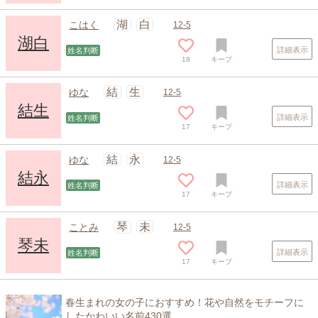
湖
白
こはく
12-5
湖白
詳細表示
姓名判断
18
キープ
結
生
ゆな
12-5
結生
詳細表示
姓名判断
17
キープ
結
永
ゆな
12-5
結永
詳細表示
姓名判断
17
キープ
琴
未
ことみ
12-5
琴未
詳細表示
姓名判断
17
キープ
春生まれの女の子におすすめ！花や自然をモチーフに
したかわいい名前430選