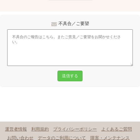
不具合／ご要望
送信する
運営者情報
利用規約
プライバシーポリシー
よくあるご質問
お問い合わせ
データのご利用について
障害・メンテナンス