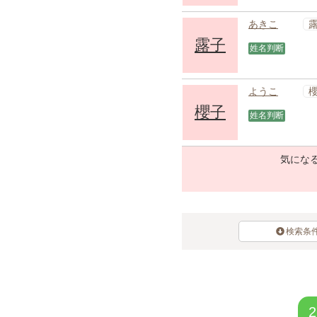
あきこ
露子
姓名判断
ようこ
櫻子
姓名判断
気になる
検索条