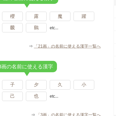
櫻
露
魔
躍
飜
鷄
etc...
⇒
「21画」の名前に使える漢字一覧へ
3画の名前に使える漢字
子
夕
久
小
己
也
etc...
⇒
「3画」の名前に使える漢字一覧へ