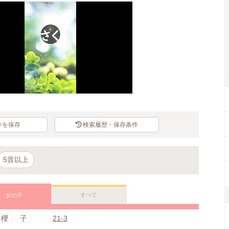
件を保存
検索履歴・保存条件
5音以上
すべて
女の子
櫻
子
21-3