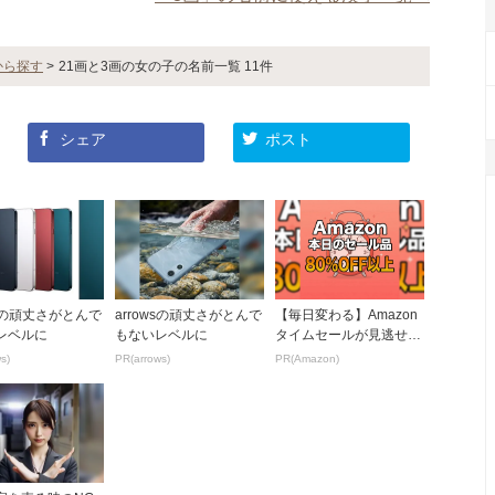
から探す
>
21画と3画の女の子の名前一覧 11件
シェア
ポスト
wsの頑丈さがとんで
arrowsの頑丈さがとんで
【毎日変わる】Amazon
レベルに
もないレベルに
タイムセールが見逃せな
い！
s)
PR(arrows)
PR(Amazon)