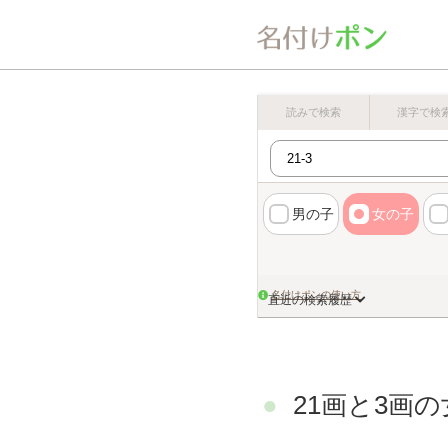
読みで検索
漢字で検
男の子
女の子
名付けポンの使い方
直近の検索履歴
21画と3画の