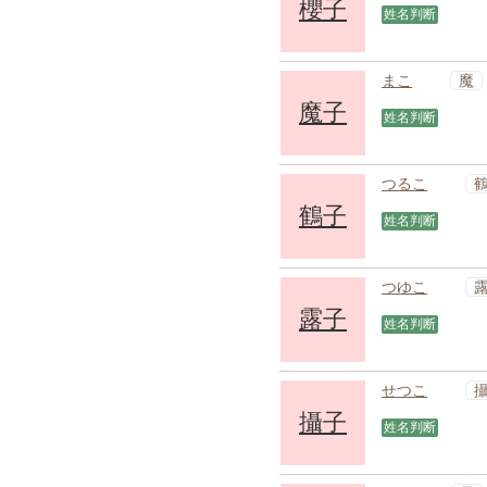
櫻子
姓名判断
魔
まこ
魔子
姓名判断
つるこ
鶴子
姓名判断
つゆこ
露子
姓名判断
せつこ
攝子
姓名判断