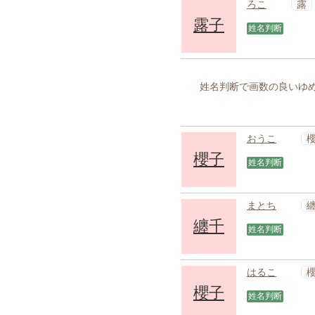
露
ろこ
露子
姓名判断
姓名判断で画数の良いゆめ
おうこ
櫻子
姓名判断
まとち
纏千
姓名判断
はるこ
櫻子
姓名判断