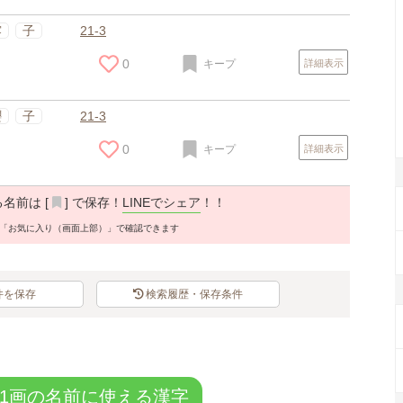
スポンサードリンク
露
子
21-3
0
キープ
詳細表示
櫻
子
21-3
0
キープ
詳細表示
名前は [
] で保存！
LINEでシェア
！！
「お気に入り（画面上部）」で確認できます
件を保存
検索履歴・保存条件
スポンサードリンク
21画の名前に使える漢字