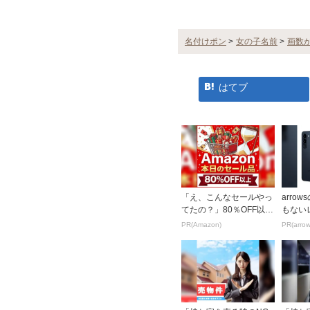
名付けポン
>
女の子名前
>
画数
はてブ
「え、こんなセールやっ
arro
てたの？」80％OFF以上
もない
が続々登場！Amazonの
PR(Amazon)
PR(arrow
本気が...