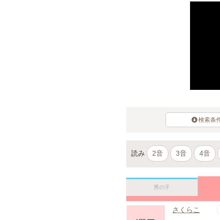
検索条
読み
2音
3音
4音
男の子
さくらこ