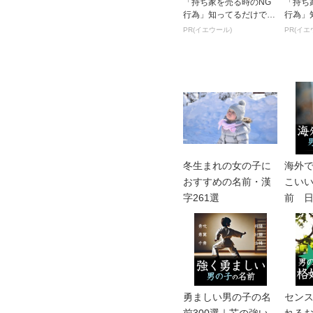
「持ち家を売る時のNG
「持ち
行為」知ってるだけで得
行為」
する事とは
する事
PR(イエウール)
PR(イエ
冬生まれの女の子に
海外
おすすめの名前・漢
こい
字261選
前 
なぐ
ム
勇ましい男の子の名
セン