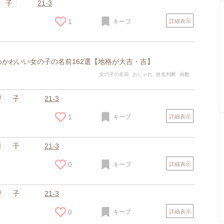
子
21-3
1
キープ
詳細表示
かわいい女の子の名前162選【地格が大吉・吉】
女の子の名前
おしゃれ
姓名判断
画数
櫻
子
21-3
1
キープ
詳細表示
纏
千
21-3
0
キープ
詳細表示
櫻
子
21-3
0
キープ
詳細表示