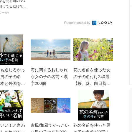
家を売る時のNG
知ってるだけで得
とは
ウール)
Recommended by
でも通じるかっ
海に関するおしゃれ
花の名前を使った女
い男の子の名
な女の子の名前・漢
の子の名付け240選
日本と外国をつ
字200個
【桜、葵、向日葵、
グローバルネー
etc】
スいい！と言わ
古風/和風でかっこい
花の名前を使った男