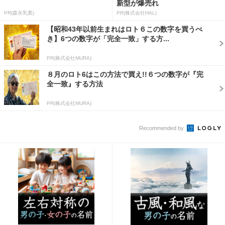
新型が爆売れ
PR(森永乳業)
PR(株式会社HAL)
【昭和43年以前生まれはロト６この数字を買うべ
き】6つの数字が「完全一致」する方...
PR(株式会社MURA)
８月のロト6はこの方法で買え!!６つの数字が『完
全一致』する方法
PR(株式会社MURA)
Recommended by