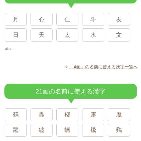
月
心
仁
斗
友
日
天
太
水
文
etc...
⇒
「4画」の名前に使える漢字一覧へ
21画の名前に使える漢字
鶴
轟
櫻
露
魔
躍
纏
蠟
飜
鷄