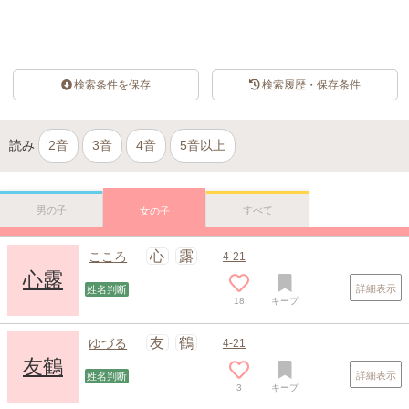
検索条件を保存
検索履歴・保存条件
読み
2音
3音
4音
5音以上
男の子
すべて
女の子
心
露
こころ
4-21
心露
詳細表示
姓名判断
18
キープ
友
鶴
ゆづる
4-21
友鶴
詳細表示
姓名判断
3
キープ