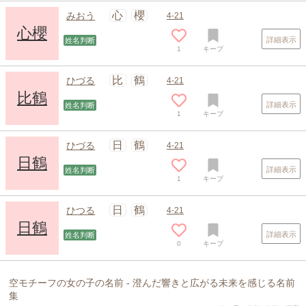
心
櫻
みおう
4-21
心櫻
詳細表示
姓名判断
1
キープ
スポンサードリンク
比
鶴
ひづる
4-21
比鶴
詳細表示
姓名判断
1
キープ
日
鶴
ひづる
4-21
日鶴
詳細表示
姓名判断
1
キープ
日
鶴
ひつる
4-21
日鶴
詳細表示
姓名判断
0
キープ
空モチーフの女の子の名前 - 澄んだ響きと広がる未来を感じる名前
集