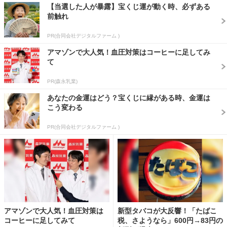
【当選した人が暴露】宝くじ運が動く時、必ずある
前触れ
PR(合同会社デジタルファーム )
アマゾンで大人気！血圧対策はコーヒーに足してみ
て
PR(森永乳業)
あなたの金運はどう？宝くじに縁がある時、金運は
こう変わる
PR(合同会社デジタルファーム )
アマゾンで大人気！血圧対策は
新型タバコが大反響！「たばこ
コーヒーに足してみて
税、さようなら」600円→83円の