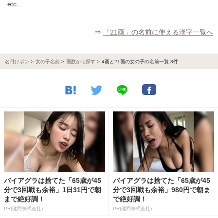
etc...
⇒
「21画」の名前に使える漢字一覧へ
名付けポン
>
女の子名前
>
画数から探す
>
4画と21画の女の子の名前一覧 8件
バイアグラは捨てた「65歳が45
バイアグラは捨てた「65歳が45
分で3回戦も余裕」1日31円で朝
分で3回戦も余裕」980円で朝ま
まで絶好調！
で絶好調！
PR(健商株式会社)
PR(健商株式会社)