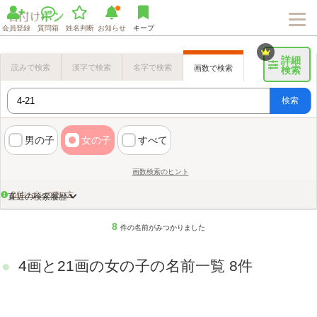
会員登録
質問箱
姓名判断
お知らせ
キープ
詳細
読みで検索
漢字で検索
名字で検索
画数で検索
検索
検索
男の子
女の子
すべて
画数検索のヒント
名付けポンの使い方
直近の検索履歴
8
件の名前がみつかりました
4画と21画の女の子の名前一覧 8件