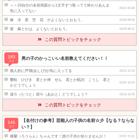
＞＞29自分の名前両親から1文字ずつ取ってて終わりあんま
05/31 00:48
気に入ってない
痳 冷 亜 空 花 がよくないとおもう。
03/29 06:04
亜 痳とかは、よくないとおもう。
03/28 06:21
この質問トピックをチェック
183
男の子のかっこいい名前教えてください！！
コメ
個人的に芦飛(あしび)が気に入ってる
03/12 21:33
響軌 ひびき 君とか禅 ぜん 君とか航詞 こうし 君と
02/20 10:23
かどうでしょう
達斗（たつと）碧斗（あおと）どうでしょう？
02/19 19:00
この質問トピックをチェック
【名付けの参考】芸能人の子供の名前☆彡【なる？ならな
146
い？】
コメ
楼蘭（ろうらん）ちゃんです！誰の子供か知りませんが！
07/07 15:21