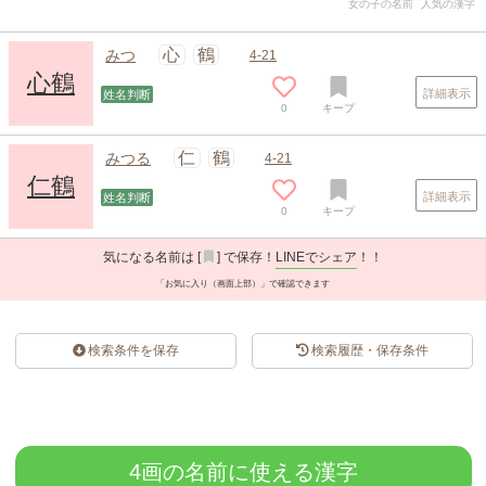
女の子の名前
人気の漢字
心
鶴
みつ
4-21
心鶴
詳細表示
姓名判断
0
キープ
仁
鶴
みつる
4-21
仁鶴
詳細表示
姓名判断
0
キープ
気になる名前は [
] で保存！
LINEでシェア
！！
「お気に入り（画面上部）」で確認できます
検索条件を保存
検索履歴・保存条件
スポンサードリンク
4画の名前に使える漢字