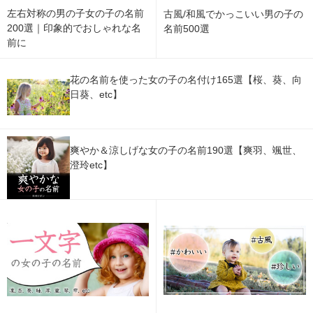
左右対称の男の子女の子の名前
古風/和風でかっこいい男の子の
200選｜印象的でおしゃれな名
名前500選
前に
花の名前を使った女の子の名付け165選【桜、葵、向
日葵、etc】
爽やか＆涼しげな女の子の名前190選【爽羽、颯世、
澄玲etc】