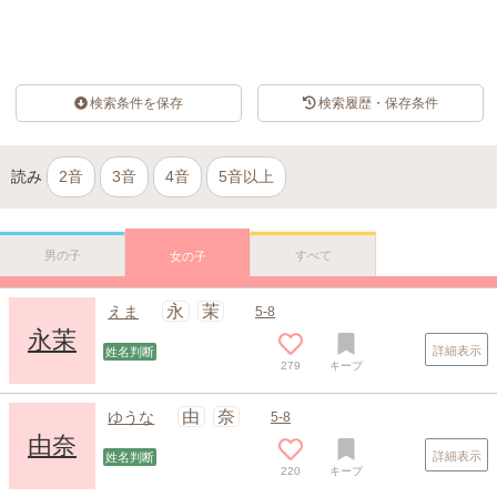
検索条件を保存
検索履歴・保存条件
読み
2音
3音
4音
5音以上
男の子
すべて
女の子
永
茉
えま
5-8
永茉
詳細表示
姓名判断
279
キープ
由
奈
ゆうな
5-8
由奈
詳細表示
姓名判断
220
キープ