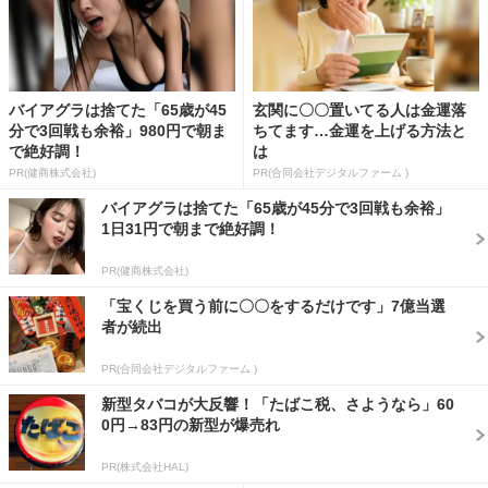
バイアグラは捨てた「65歳が45
玄関に〇〇置いてる人は金運落
分で3回戦も余裕」980円で朝ま
ちてます…金運を上げる方法と
で絶好調！
は
PR(健商株式会社)
PR(合同会社デジタルファーム )
バイアグラは捨てた「65歳が45分で3回戦も余裕」
1日31円で朝まで絶好調！
PR(健商株式会社)
「宝くじを買う前に〇〇をするだけです」7億当選
者が続出
PR(合同会社デジタルファーム )
新型タバコが大反響！「たばこ税、さようなら」60
0円→83円の新型が爆売れ
PR(株式会社HAL)