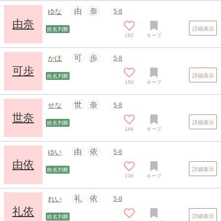
由
奈
ゆな
5-8
由奈
詳細表示
姓名判断
182
キープ
スポンサードリンク
可
歩
かほ
5-8
可歩
詳細表示
姓名判断
150
キープ
世
奈
せな
5-8
世奈
詳細表示
姓名判断
146
キープ
由
依
ゆい
5-8
由依
詳細表示
姓名判断
136
キープ
礼
依
れい
5-8
礼依
詳細表示
姓名判断