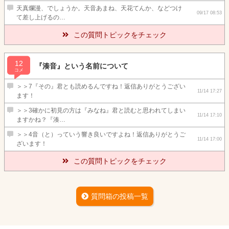
天真爛漫、でしょうか。天音あまね、天花てんか、などつけ
09/17 08:53
て差し上げるの…
この質問トピックをチェック
12
『湊音』という名前について
コメ
＞＞7『その』君とも読めるんですね！返信ありがとうござい
11/14 17:27
ます！
＞＞3確かに初見の方は『みなね』君と読むと思われてしまい
11/14 17:10
ますかね？『湊…
＞＞4音（と）っていう響き良いですよね！返信ありがとうご
11/14 17:00
ざいます！
この質問トピックをチェック
質問箱の投稿一覧