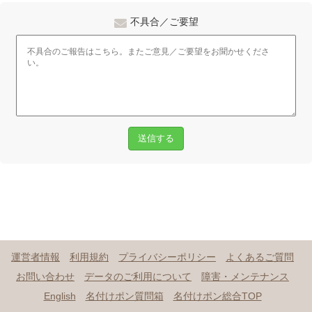
不具合／ご要望
送信する
運営者情報
利用規約
プライバシーポリシー
よくあるご質問
お問い合わせ
データのご利用について
障害・メンテナンス
English
名付けポン質問箱
名付けポン総合TOP