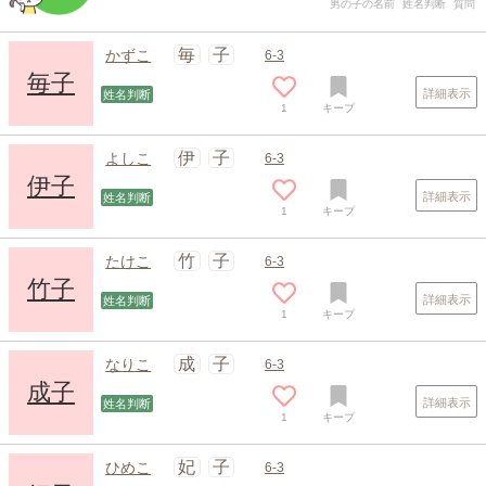
男の子の名前
姓名判断
質問
毎
子
かずこ
6-3
毎子
詳細表示
姓名判断
1
キープ
伊
子
よしこ
6-3
伊子
詳細表示
姓名判断
1
キープ
竹
子
たけこ
6-3
竹子
詳細表示
姓名判断
1
キープ
成
子
なりこ
6-3
成子
詳細表示
姓名判断
1
キープ
妃
子
ひめこ
6-3