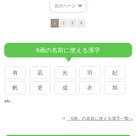
次のページ
1
2
3
4
6画の名前に使える漢字
有
凪
光
羽
妃
帆
吏
成
衣
旭
etc...
⇒
「6画」の名前に使える漢字一覧へ