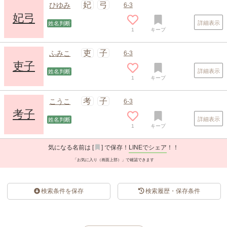
妃
弓
ひゆみ
6-3
妃弓
詳細表示
姓名判断
1
キープ
吏
子
ふみこ
6-3
吏子
詳細表示
姓名判断
1
キープ
考
子
こうこ
6-3
考子
詳細表示
姓名判断
1
キープ
気になる名前は [
] で保存！
LINEでシェア
！！
「お気に入り（画面上部）」で確認できます
検索条件を保存
検索履歴・保存条件
スポンサードリンク