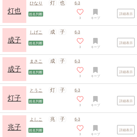
灯
也
ひなり
6-3
灯也
詳細表示
姓名判断
3
キープ
成
子
しげこ
6-3
成子
詳細表示
姓名判断
3
キープ
スポンサードリンク
成
子
まさこ
6-3
成子
詳細表示
姓名判断
3
キープ
灯
子
とうこ
6-3
灯子
詳細表示
姓名判断
3
キープ
兆
子
よしこ
6-3
兆子
詳細表示
姓名判断
3
キープ