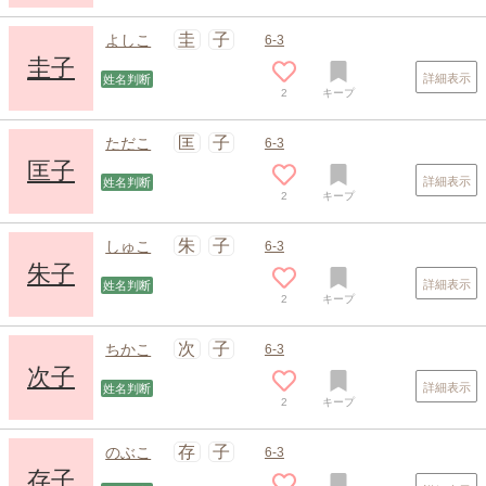
圭
子
よしこ
6-3
圭子
詳細表示
姓名判断
2
キープ
匡
子
ただこ
6-3
匡子
詳細表示
姓名判断
2
キープ
朱
子
しゅこ
6-3
朱子
詳細表示
姓名判断
2
キープ
次
子
ちかこ
6-3
次子
詳細表示
姓名判断
2
キープ
存
子
のぶこ
6-3
存子