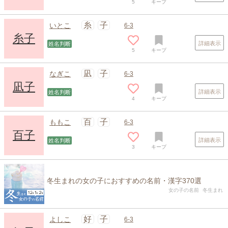
5
キープ
糸
子
いとこ
6-3
糸子
詳細表示
姓名判断
5
キープ
凪
子
なぎこ
6-3
凪子
詳細表示
姓名判断
4
キープ
百
子
ももこ
6-3
百子
詳細表示
姓名判断
3
キープ
冬生まれの女の子におすすめの名前・漢字370選
女の子の名前
冬生まれ
好
子
よしこ
6-3