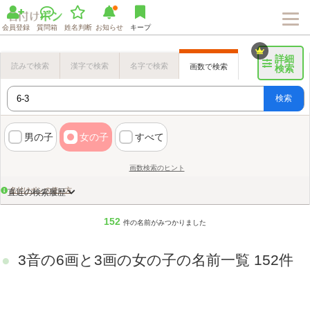
会員登録
質問箱
姓名判断
お知らせ
キープ
詳細
読みで検索
漢字で検索
名字で検索
画数で検索
検索
検索
男の子
女の子
すべて
画数検索のヒント
名付けポンの使い方
直近の検索履歴
152
件の名前がみつかりました
3音の6画と3画の女の子の名前一覧 152件