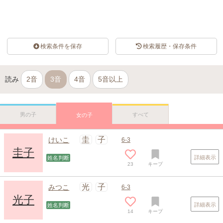
検索条件を保存
検索履歴・保存条件
読み
2音
3音
4音
5音以上
男の子
すべて
女の子
圭
子
けいこ
6-3
圭子
詳細表示
姓名判断
23
キープ
光
子
みつこ
6-3
光子
詳細表示
姓名判断
14
キープ