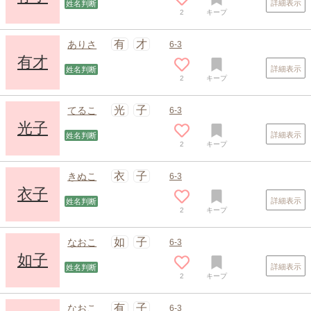
詳細表示
姓名判断
2
キープ
有
才
ありさ
6-3
有才
詳細表示
姓名判断
2
キープ
光
子
てるこ
6-3
光子
詳細表示
姓名判断
2
キープ
衣
子
きぬこ
6-3
衣子
詳細表示
姓名判断
2
キープ
如
子
なおこ
6-3
如子
詳細表示
姓名判断
2
キープ
有
子
なおこ
6-3