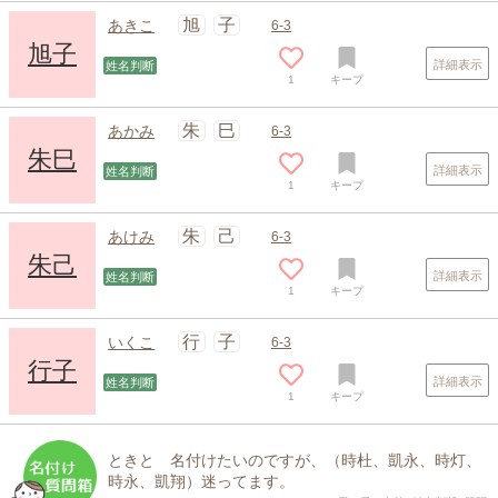
旭
子
あきこ
6-3
旭子
詳細表示
姓名判断
1
キープ
朱
巳
あかみ
6-3
朱巳
詳細表示
姓名判断
1
キープ
朱
己
あけみ
6-3
朱己
詳細表示
姓名判断
1
キープ
行
子
いくこ
6-3
行子
詳細表示
姓名判断
1
キープ
ときと 名付けたいのですが、（時杜、凱永、時灯、
時永、凱翔）迷ってます。