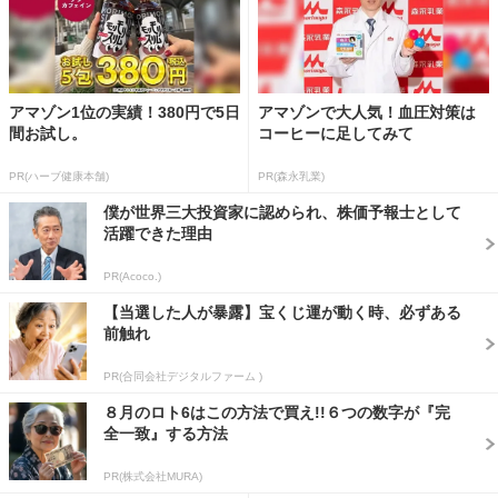
アマゾン1位の実績！380円で5日
アマゾンで大人気！血圧対策は
間お試し。
コーヒーに足してみて
PR(ハーブ健康本舗)
PR(森永乳業)
僕が世界三大投資家に認められ、株価予報士として
活躍できた理由
PR(Acoco.)
【当選した人が暴露】宝くじ運が動く時、必ずある
前触れ
PR(合同会社デジタルファーム )
８月のロト6はこの方法で買え!!６つの数字が『完
全一致』する方法
PR(株式会社MURA)