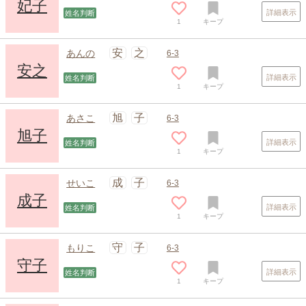
妃子
詳細表示
姓名判断
1
キープ
安
之
あんの
6-3
安之
詳細表示
姓名判断
1
キープ
旭
子
あさこ
6-3
旭子
詳細表示
姓名判断
1
キープ
スポンサードリンク
成
子
せいこ
6-3
成子
詳細表示
姓名判断
1
キープ
守
子
もりこ
6-3
守子
詳細表示
姓名判断
1
キープ