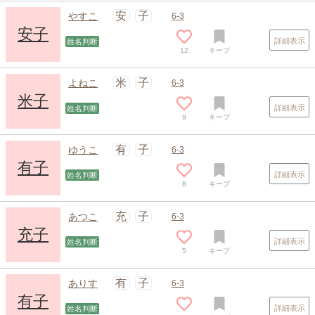
安
子
やすこ
6-3
安子
詳細表示
姓名判断
12
キープ
スポンサードリンク
米
子
よねこ
6-3
米子
詳細表示
姓名判断
9
キープ
有
子
ゆうこ
6-3
有子
詳細表示
姓名判断
8
キープ
充
子
あつこ
6-3
充子
詳細表示
姓名判断
5
キープ
有
子
ありす
6-3
有子
詳細表示
姓名判断