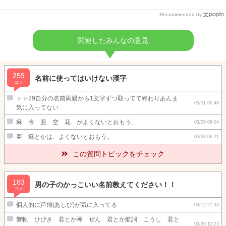
Recommended by
関連したみんなの意見
259
名前に使ってはいけない漢字
コメ
＞＞29自分の名前両親から1文字ずつ取ってて終わりあんま
05/31 00:48
気に入ってない
痳 冷 亜 空 花 がよくないとおもう。
03/29 06:04
亜 痳とかは、よくないとおもう。
03/28 06:21
この質問トピックをチェック
183
男の子のかっこいい名前教えてください！！
コメ
個人的に芦飛(あしび)が気に入ってる
03/12 21:33
響軌 ひびき 君とか禅 ぜん 君とか航詞 こうし 君と
02/20 10:23