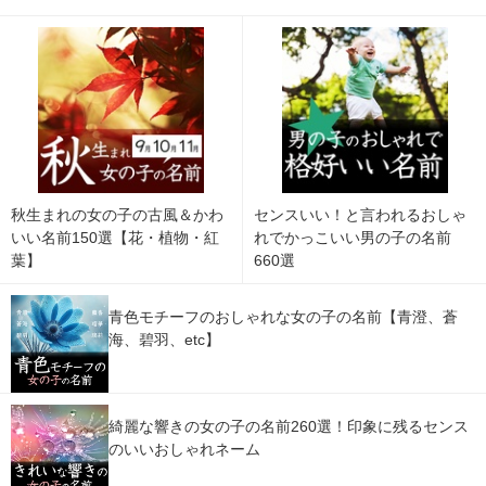
秋生まれの女の子の古風＆かわ
センスいい！と言われるおしゃ
いい名前150選【花・植物・紅
れでかっこいい男の子の名前
葉】
660選
青色モチーフのおしゃれな女の子の名前【青澄、蒼
海、碧羽、etc】
綺麗な響きの女の子の名前260選！印象に残るセンス
のいいおしゃれネーム