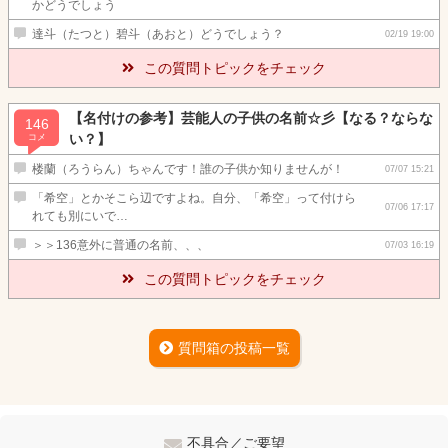
かどうでしょう
達斗（たつと）碧斗（あおと）どうでしょう？
02/19 19:00
この質問トピックをチェック
【名付けの参考】芸能人の子供の名前☆彡【なる？ならな
146
い？】
コメ
楼蘭（ろうらん）ちゃんです！誰の子供か知りませんが！
07/07 15:21
「希空」とかそこら辺ですよね。自分、「希空」って付けら
07/06 17:17
れても別にいで…
＞＞136意外に普通の名前、、、
07/03 16:19
この質問トピックをチェック
質問箱の投稿一覧
不具合／ご要望