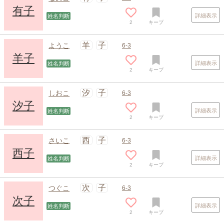
有子
詳細表示
姓名判断
2
キープ
羊
子
ようこ
6-3
羊子
詳細表示
姓名判断
2
キープ
スポンサードリンク
汐
子
しおこ
6-3
汐子
詳細表示
姓名判断
2
キープ
西
子
さいこ
6-3
西子
詳細表示
姓名判断
2
キープ
次
子
つぐこ
6-3
次子
詳細表示
姓名判断
2
キープ