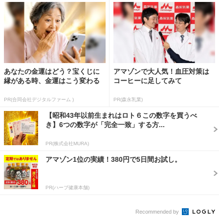
あなたの金運はどう？宝くじに
アマゾンで大人気！血圧対策は
縁がある時、金運はこう変わる
コーヒーに足してみて
PR(合同会社デジタルファーム )
PR(森永乳業)
【昭和43年以前生まれはロト６この数字を買うべ
き】6つの数字が「完全一致」する方...
PR(株式会社MURA)
アマゾン1位の実績！380円で5日間お試し。
PR(ハーブ健康本舗)
Recommended by