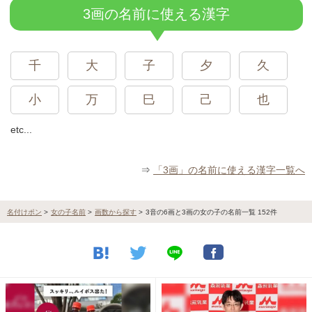
3画の名前に使える漢字
千
大
子
夕
久
小
万
巳
己
也
etc...
⇒
「3画」の名前に使える漢字一覧へ
名付けポン
>
女の子名前
>
画数から探す
>
3音の6画と3画の女の子の名前一覧 152件