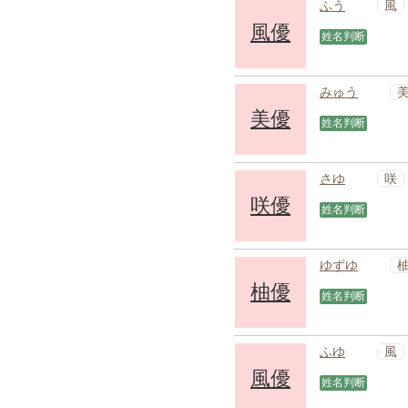
風
ふう
風優
姓名判断
みゅう
美優
姓名判断
咲
さゆ
咲優
姓名判断
ゆずゆ
柚優
姓名判断
風
ふゆ
風優
姓名判断