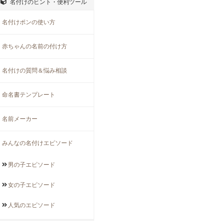
名付けのヒント・便利ツール
名付けポンの使い方
赤ちゃんの名前の付け方
名付けの質問＆悩み相談
命名書テンプレート
名前メーカー
みんなの名付けエピソード
男の子
エピソード
女の子
エピソード
人気の
エピソード