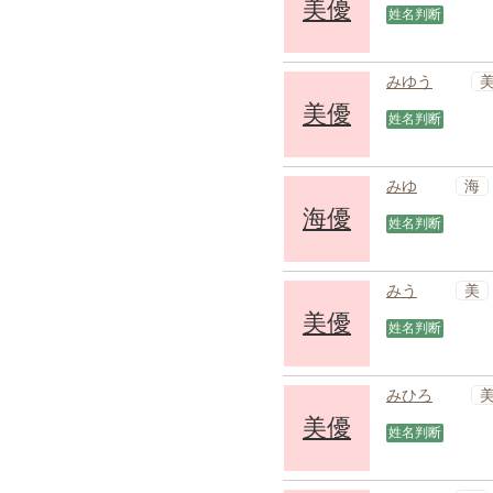
美優
姓名判断
みゆう
美優
姓名判断
海
みゆ
海優
姓名判断
美
みう
美優
姓名判断
みひろ
美優
姓名判断