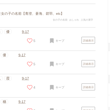
女の子の名前【青澄、蒼海、碧羽、etc】
女の子の名前
おしゃれ
人気の漢字
奏
優
9-17
5
キープ
詳細表示
優
9-17
5
キープ
詳細表示
風
霞
9-17
4
キープ
詳細表示
穗
9-17