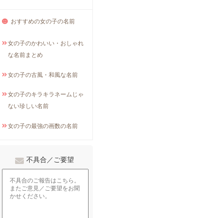
おすすめの女の子の名前
女の子のかわいい・おしゃれ
な名前まとめ
女の子の古風・和風な名前
女の子のキラキラネームじゃ
ない珍しい名前
女の子の最強の画数の名前
不具合／ご要望