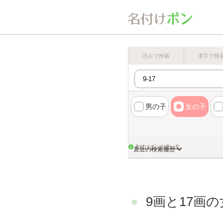
読みで検索
漢字で検
男の子
女の子
名付けポンの使い方
直近の検索履歴
9画と17画の