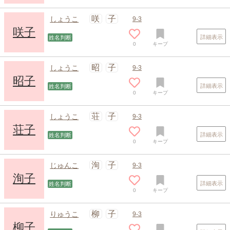
咲
子
しょうこ
9-3
咲子
詳細表示
姓名判断
0
キープ
昭
子
しょうこ
9-3
昭子
詳細表示
姓名判断
0
キープ
荘
子
しょうこ
9-3
荘子
詳細表示
姓名判断
0
キープ
洵
子
じゅんこ
9-3
洵子
詳細表示
姓名判断
0
キープ
柳
子
りゅうこ
9-3
柳子