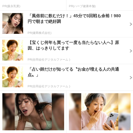
PR(森永乳業)
PR(ハーブ健康本舗)
「風俗前に飲むだけ！」45分で3回戦も余裕！980
円で朝まで絶好調
PR(健商株式会社)
【宝くじ何年も買って一度も当たらない人へ】原
因、はっきりしてます
PR(合同会社デジタルファーム )
「占い師だけが知ってる〝お金が増える人の共通
点〟」
PR(合同会社デジタルファーム )