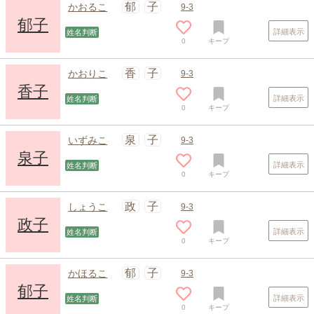
郁
子
かおるこ
9-3
郁子
詳細表示
姓名判断
0
キープ
香
子
かおりこ
9-3
香子
詳細表示
姓名判断
0
キープ
スポンサードリンク
泉
子
いずみこ
9-3
泉子
詳細表示
姓名判断
0
キープ
政
子
しょうこ
9-3
政子
詳細表示
姓名判断
0
キープ
郁
子
かほるこ
9-3
郁子
詳細表示
姓名判断
0
キープ