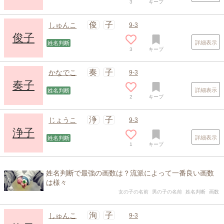
3
キープ
俊
子
しゅんこ
9-3
俊子
詳細表示
姓名判断
3
キープ
奏
子
かなでこ
9-3
奏子
詳細表示
姓名判断
2
キープ
浄
子
じょうこ
9-3
浄子
詳細表示
姓名判断
1
キープ
姓名判断で最強の画数は？流派によって一番良い画数
は様々
女の子の名前
男の子の名前
姓名判断
画数
洵
子
しゅんこ
9-3