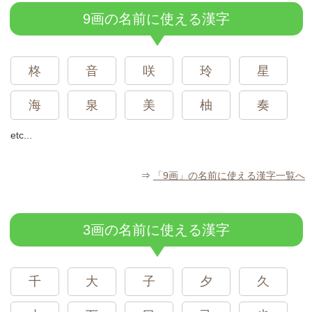
9画の名前に使える漢字
柊
音
咲
玲
星
海
泉
美
柚
奏
etc...
⇒
「9画」の名前に使える漢字一覧へ
3画の名前に使える漢字
千
大
子
夕
久