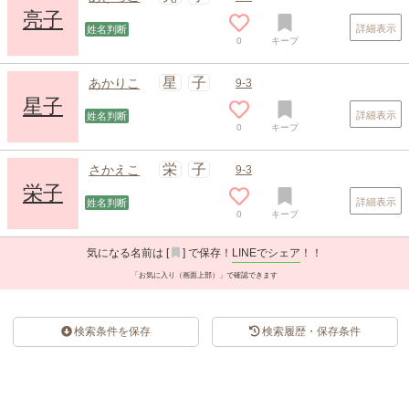
亮子
詳細表示
姓名判断
0
キープ
星
子
あかりこ
9-3
星子
詳細表示
姓名判断
0
キープ
スポンサードリンク
栄
子
さかえこ
9-3
栄子
詳細表示
姓名判断
0
キープ
気になる名前は [
] で保存！
LINEでシェア
！！
「お気に入り（画面上部）」で確認できます
検索条件を保存
検索履歴・保存条件
スポンサードリンク