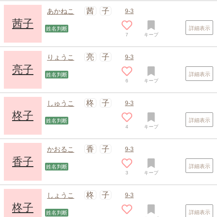
茜
子
あかねこ
9-3
茜子
詳細表示
姓名判断
7
キープ
スポンサードリンク
亮
子
りょうこ
9-3
亮子
詳細表示
姓名判断
6
キープ
柊
子
しゅうこ
9-3
柊子
詳細表示
姓名判断
4
キープ
香
子
かおるこ
9-3
香子
詳細表示
姓名判断
3
キープ
柊
子
しょうこ
9-3
柊子
詳細表示
姓名判断