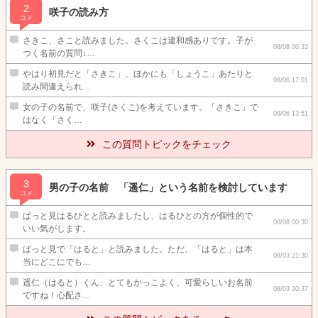
2
咲子の読み方
コメ
さきこ、さこと読みました。さくこは違和感ありです。子が
08/08 00:33
つく名前の質問↓…
やはり初見だと「さきこ」、ほかにも「しょうこ」あたりと
08/06 17:01
読み間違えられ…
女の子の名前で、咲子(さくこ)を考えています。「さきこ」で
08/06 13:51
はなく「さく…
この質問トピックをチェック
3
男の子の名前 「遥仁」という名前を検討しています
コメ
ぱっと見はるひとと読みましたし、はるひとの方が個性的で
08/08 00:30
いい気がします。
ぱっと見で「はると」と読みました。ただ、「はると」は本
08/03 21:30
当にどこにでも…
遥仁（はると）くん、とてもかっこよく、可愛らしいお名前
08/03 20:37
ですね！心配さ…