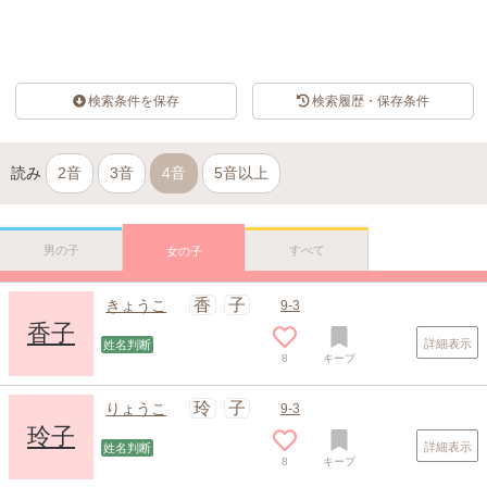
検索条件を保存
検索履歴・保存条件
読み
2音
3音
4音
5音以上
男の子
すべて
女の子
香
子
きょうこ
9-3
香子
詳細表示
姓名判断
8
キープ
玲
子
りょうこ
9-3
玲子
詳細表示
姓名判断
8
キープ