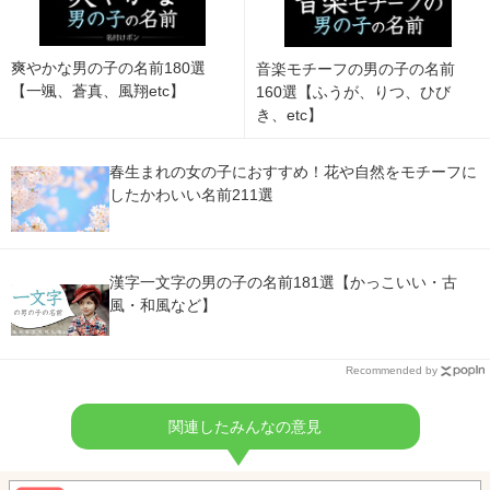
爽やかな男の子の名前180選
音楽モチーフの男の子の名前
【一颯、蒼真、風翔etc】
160選【ふうが、りつ、ひび
き、etc】
春生まれの女の子におすすめ！花や自然をモチーフに
したかわいい名前211選
漢字一文字の男の子の名前181選【かっこいい・古
風・和風など】
Recommended by
関連したみんなの意見