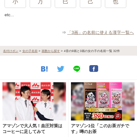
小
万
巳
己
也
etc...
⇒
「3画」の名前に使える漢字一覧へ
名付けポン
>
女の子名前
>
画数から探す
>
4音の9画と3画の女の子の名前一覧 32件
アマゾンで大人気！血圧対策は
アマゾン1位「このお茶ガチで
コーヒーに足してみて
す」噂のお茶