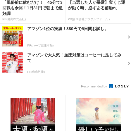
「風俗前に飲むだけ！」45分で3
【当選した人が暴露】宝くじ運
回戦も余裕！1日31円で朝まで絶
が動く時、必ずある前触れ
好調
PR(健商株式会社)
PR(合同会社デジタルファーム )
アマゾン1位の実績！380円で5日間お試し。
PR(ハーブ健康本舗)
アマゾンで大人気！血圧対策はコーヒーに足してみ
て
PR(森永乳業)
Recommended by