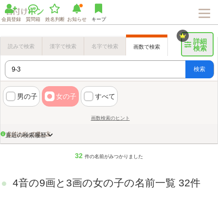
会員登録
質問箱
姓名判断
お知らせ
キープ
詳細
読みで検索
漢字で検索
名字で検索
画数で検索
検索
検索
男の子
女の子
すべて
画数検索のヒント
名付けポンの使い方
直近の検索履歴
32
件の名前がみつかりました
4音の9画と3画の女の子の名前一覧 32件