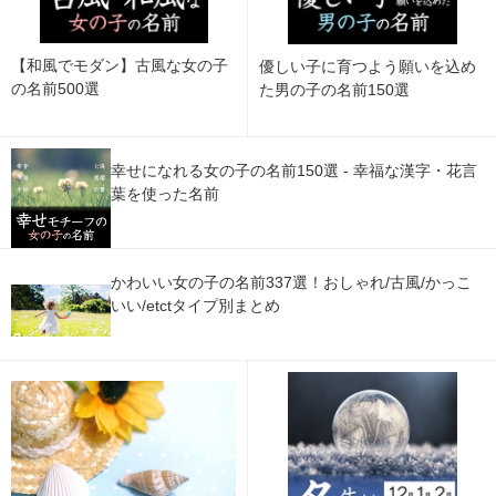
【和風でモダン】古風な女の子
優しい子に育つよう願いを込め
の名前500選
た男の子の名前150選
幸せになれる女の子の名前150選 - 幸福な漢字・花言
葉を使った名前
かわいい女の子の名前337選！おしゃれ/古風/かっこ
いい/etctタイプ別まとめ