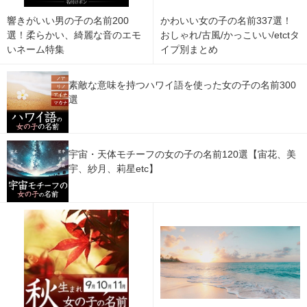
響きがいい男の子の名前200
かわいい女の子の名前337選！
選！柔らかい、綺麗な音のエモ
おしゃれ/古風/かっこいい/etctタ
いネーム特集
イプ別まとめ
素敵な意味を持つハワイ語を使った女の子の名前300
選
宇宙・天体モチーフの女の子の名前120選【宙花、美
宇、紗月、莉星etc】