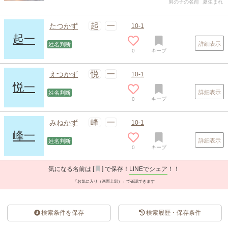
男の子の名前
夏生まれ
起
一
たつかず
10-1
起一
詳細表示
姓名判断
0
キープ
悦
一
えつかず
10-1
悦一
詳細表示
姓名判断
0
キープ
峰
一
みねかず
10-1
峰一
詳細表示
姓名判断
0
キープ
気になる名前は [
] で保存！
LINEでシェア
！！
「お気に入り（画面上部）」で確認できます
検索条件を保存
検索履歴・保存条件