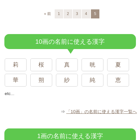
スポンサードリンク
« 前
1
2
3
4
5
10画の名前に使える漢字
莉
桜
真
晄
夏
華
朔
紗
純
恵
etc...
⇒
「10画」の名前に使える漢字一覧へ
1画の名前に使える漢字