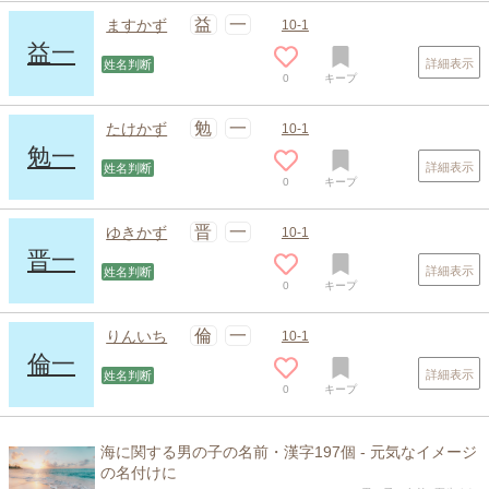
益
一
ますかず
10-1
益一
詳細表示
姓名判断
0
キープ
スポンサードリンク
勉
一
たけかず
10-1
勉一
詳細表示
姓名判断
0
キープ
晋
一
ゆきかず
10-1
晋一
詳細表示
姓名判断
0
キープ
倫
一
りんいち
10-1
倫一
詳細表示
姓名判断
0
キープ
海に関する男の子の名前・漢字197個 - 元気なイメージ
の名付けに