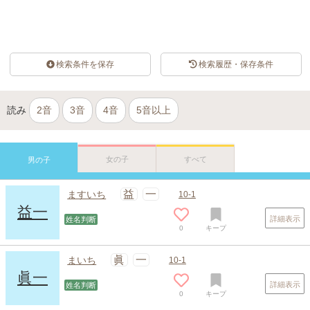
検索条件を保存
検索履歴・保存条件
読み
2音
3音
4音
5音以上
女の子
すべて
男の子
益
一
ますいち
10-1
益一
詳細表示
姓名判断
0
キープ
眞
一
まいち
10-1
眞一
詳細表示
姓名判断
0
キープ