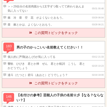
＞＞29自分の名前両親から1文字ずつ取ってて終わりあんま
05/31 00:48
気に入ってない
痳 冷 亜 空 花 がよくないとおもう。
03/29 06:04
亜 痳とかは、よくないとおもう。
03/28 06:21
この質問トピックをチェック
183
男の子のかっこいい名前教えてください！！
コメ
個人的に芦飛(あしび)が気に入ってる
03/12 21:33
響軌 ひびき 君とか禅 ぜん 君とか航詞 こうし 君と
02/20 10:23
かどうでしょう
達斗（たつと）碧斗（あおと）どうでしょう？
02/19 19:00
この質問トピックをチェック
【名付けの参考】芸能人の子供の名前☆彡【なる？ならな
146
い？】
コメ