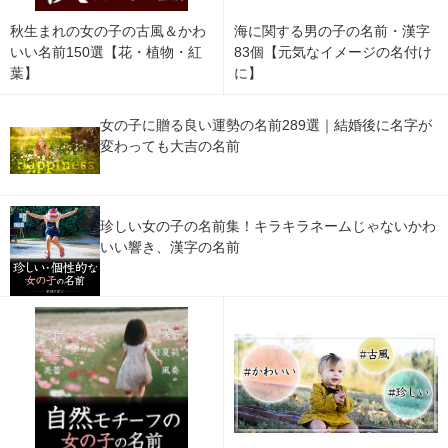
秋生まれの女の子の古風＆かわ
海に関する男の子の名前・漢字
いい名前150選【花・植物・紅
83個【元気なイメージの名付け
葉】
に】
女の子に贈る良い運勢の名前289選｜結婚後に名字が
変わっても大吉の名前
珍しい女の子の名前集！キラキラネームじゃないかわ
いい響き、漢字の名前