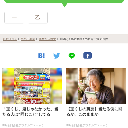
一
乙
名付けポン
>
男の子名前
>
画数から探す
>
10画と1画の男の子の名前一覧 209件
「宝くじ、運じゃなかった」当
【宝くじの裏技】当たる側に回
たる人は“同じこと”してる
るか、このままか
PR(合同会社デジタルファーム )
PR(合同会社デジタルファーム )