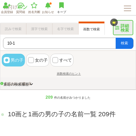
会員登録
質問箱
姓名判断
お知らせ
キープ
詳細
読みで検索
漢字で検索
名字で検索
画数で検索
検索
検索
男の子
女の子
すべて
画数検索のヒント
名付けポンの使い方
直近の検索履歴
209
件の名前がみつかりました
10画と1画の男の子の名前一覧 209件