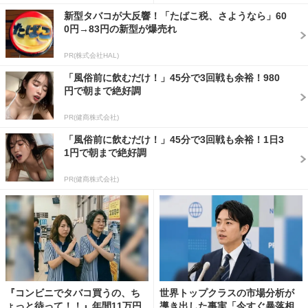
新型タバコが大反響！「たばこ税、さようなら」60
0円→83円の新型が爆売れ
PR(株式会社HAL)
「風俗前に飲むだけ！」45分で3回戦も余裕！980
円で朝まで絶好調
PR(健商株式会社)
「風俗前に飲むだけ！」45分で3回戦も余裕！1日3
1円で朝まで絶好調
PR(健商株式会社)
『コンビニでタバコ買うの、ち
世界トップクラスの市場分析が
ょっと待って！！』年間11万円
導き出した事実「今すぐ暴落相