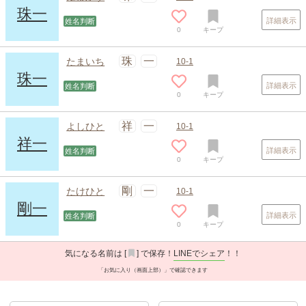
珠一
詳細表示
姓名判断
0
キープ
珠
一
たまいち
10-1
珠一
詳細表示
姓名判断
0
キープ
祥
一
よしひと
10-1
祥一
詳細表示
姓名判断
0
キープ
剛
一
たけひと
10-1
剛一
詳細表示
姓名判断
0
キープ
気になる名前は [
] で保存！
LINEでシェア
！！
「お気に入り（画面上部）」で確認できます