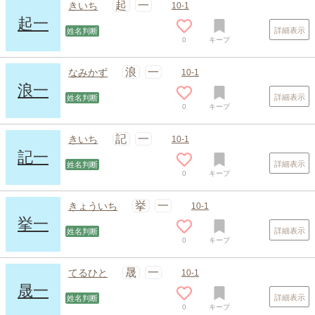
起
一
きいち
10-1
起一
詳細表示
姓名判断
0
キープ
浪
一
なみかず
10-1
浪一
詳細表示
姓名判断
0
キープ
スポンサードリンク
記
一
きいち
10-1
記一
詳細表示
姓名判断
0
キープ
挙
一
きょういち
10-1
挙一
詳細表示
姓名判断
0
キープ
晟
一
てるひと
10-1
晟一
詳細表示
姓名判断
0
キープ