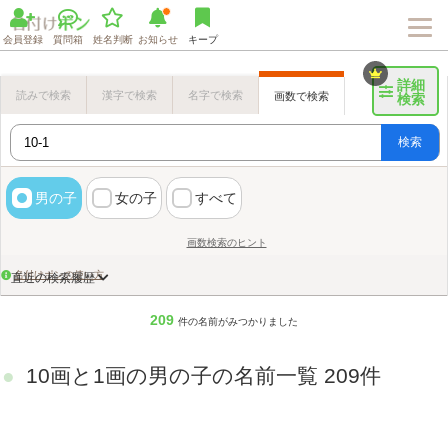
会員登録
質問箱
姓名判断
お知らせ
キープ
詳細
読みで検索
漢字で検索
名字で検索
画数で検索
検索
検索
男の子
女の子
すべて
画数検索のヒント
名付けポンの使い方
直近の検索履歴
209
件の名前がみつかりました
10画と1画の男の子の名前一覧 209件
Loaded
:
100.00%
/
Unmute