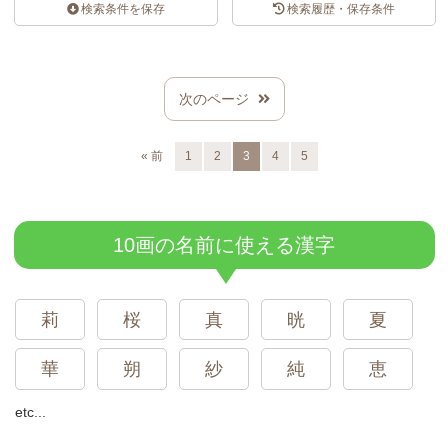
検索条件を保存
検索履歴・保存条件
スポンサードリンク
次のページ
« 前
1
2
3
4
5
10画の名前に使える漢字
莉
桜
真
晄
夏
華
朔
紗
純
恵
etc...