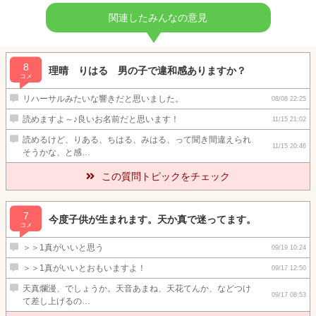
関連したみんなの意見
8
理晴 りはる 男の子で違和感ありますか？
コメ
リハーサルみたいな響きだと思いました。
08/08 22:25
読めますよ～♪良いお名前だと思います！
11/15 21:02
読めるけど、りある、ちはる、みはる、って聞き間違えられ
11/15 20:46
そうかな、と感…
この質問トピックをチェック
7
今度子供が生まれます。天か真で迷ってます。
コメ
＞＞1真がいいと思う
09/19 10:24
＞＞1真がいいとおもいますよ！
09/17 12:50
天真爛漫、でしょうか。天音あまね、天花てんか、などつけ
09/17 08:53
て差し上げるの…