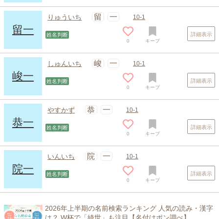
留
一
りゅういち
10-1
留一
詳細表示
姓名判断
0
キープ
峻
一
しゅんいち
10-1
峻一
詳細表示
姓名判断
0
キープ
恭
一
やすかず
10-1
恭一
詳細表示
姓名判断
0
キープ
院
一
いんいち
10-1
院一
詳細表示
姓名判断
0
キープ
2026年上半期の名前検索ランキング 人気の読み・漢字
は？ W杯で「綺世」も注目【名付けポン調べ】