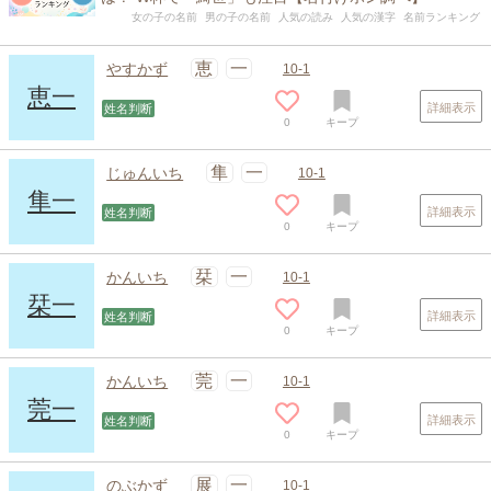
女の子の名前
男の子の名前
人気の読み
人気の漢字
名前ランキング
恵
一
やすかず
10-1
恵一
詳細表示
姓名判断
0
キープ
隼
一
じゅんいち
10-1
隼一
詳細表示
姓名判断
0
キープ
栞
一
かんいち
10-1
栞一
詳細表示
姓名判断
0
キープ
莞
一
かんいち
10-1
莞一
詳細表示
姓名判断
0
キープ
展
一
のぶかず
10-1