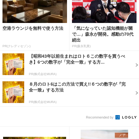
空港ラウンジを無料で使う方法
「気になっていた認知機能が菌
で…」森永が開発。感動の70代
続出
PR(クレディセゾン)
PR(森永乳業)
【昭和43年以前生まれはロト６この数字を買うべ
き】6つの数字が「完全一致」する方...
PR(株式会社MURA)
８月のロト6はこの方法で買え!!６つの数字が『完
全一致』する方法
PR(株式会社MURA)
Recommended by