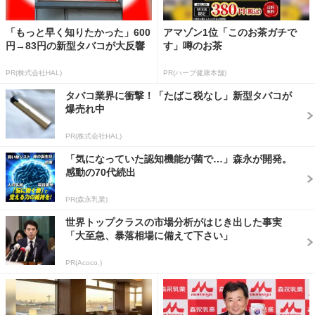
「もっと早く知りたかった」600
アマゾン1位「このお茶ガチで
円→83円の新型タバコが大反響
す」噂のお茶
PR(株式会社HAL)
PR(ハーブ健康本舗)
タバコ業界に衝撃！「たばこ税なし」新型タバコが
爆売れ中
PR(株式会社HAL)
「気になっていた認知機能が菌で…」森永が開発。
感動の70代続出
PR(森永乳業)
世界トップクラスの市場分析がはじき出した事実
「大至急、暴落相場に備えて下さい」
PR(Acoco.)