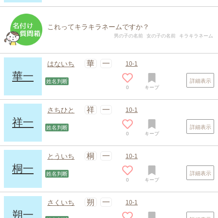
これってキラキラネームですか？
男の子の名前
女の子の名前
キラキラネーム
華
一
はないち
10-1
華一
詳細表示
姓名判断
0
キープ
祥
一
さちひと
10-1
祥一
詳細表示
姓名判断
0
キープ
桐
一
とういち
10-1
桐一
詳細表示
姓名判断
0
キープ
朔
一
さくいち
10-1
朔一