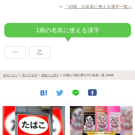
⇒
「10画」の名前に使える漢字一覧へ
1画の名前に使える漢字
一
乙
名付けポン
>
男の子名前
>
画数から探す
>
10画と1画の男の子の名前一覧 209件