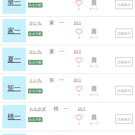
華一
詳細表示
姓名判断
0
キープ
家
一
かいち
10-1
家一
詳細表示
姓名判断
0
キープ
夏
一
かいち
10-1
夏一
詳細表示
姓名判断
0
キープ
スポンサードリンク
矩
一
くいち
10-1
矩一
詳細表示
姓名判断
0
キープ
桃
一
ももかず
10-1
桃一
詳細表示
姓名判断
0
キープ