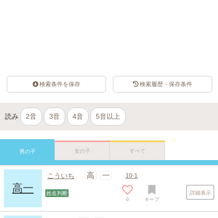
検索条件を保存
検索履歴・保存条件
読み
2音
3音
4音
5音以上
女の子
すべて
男の子
高
一
こういち
10-1
高一
詳細表示
姓名判断
0
キープ