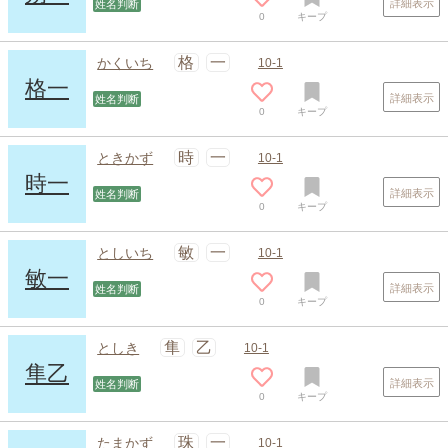
詳細表示
姓名判断
0
キープ
格
一
かくいち
10-1
格一
詳細表示
姓名判断
0
キープ
時
一
ときかず
10-1
時一
詳細表示
姓名判断
0
キープ
敏
一
としいち
10-1
敏一
詳細表示
姓名判断
0
キープ
スポンサードリンク
隼
乙
としき
10-1
隼乙
詳細表示
姓名判断
0
キープ
珠
一
たまかず
10-1