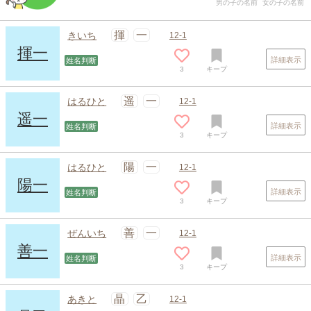
男の子の名前
女の子の名前
揮
一
きいち
12-1
揮一
詳細表示
姓名判断
3
キープ
遥
一
はるひと
12-1
遥一
詳細表示
姓名判断
3
キープ
陽
一
はるひと
12-1
陽一
詳細表示
姓名判断
3
キープ
善
一
ぜんいち
12-1
善一
詳細表示
姓名判断
3
キープ
晶
乙
あきと
12-1