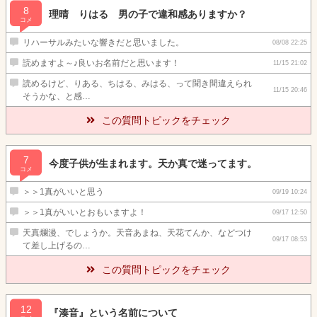
8
理晴 りはる 男の子で違和感ありますか？
コメ
リハーサルみたいな響きだと思いました。
08/08 22:25
読めますよ～♪良いお名前だと思います！
11/15 21:02
読めるけど、りある、ちはる、みはる、って聞き間違えられ
11/15 20:46
そうかな、と感…
この質問トピックをチェック
7
今度子供が生まれます。天か真で迷ってます。
コメ
＞＞1真がいいと思う
09/19 10:24
＞＞1真がいいとおもいますよ！
09/17 12:50
天真爛漫、でしょうか。天音あまね、天花てんか、などつけ
09/17 08:53
て差し上げるの…
この質問トピックをチェック
12
『湊音』という名前について