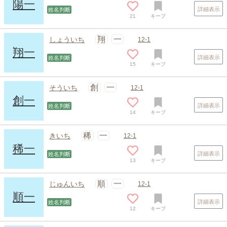
陽一
詳細表示
姓名判断
21
キープ
翔
一
しょういち
12-1
翔一
詳細表示
姓名判断
15
キープ
創
一
そういち
12-1
創一
詳細表示
姓名判断
14
キープ
稀
一
きいち
12-1
稀一
詳細表示
姓名判断
13
キープ
順
一
じゅんいち
12-1
順一
詳細表示
姓名判断
12
キープ