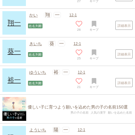
27
キープ
翔
一
かい
12-1
翔一
詳細表示
姓名判断
26
キープ
葵
一
きいち
12-1
葵一
詳細表示
姓名判断
25
キープ
裕
一
ゆういち
12-1
裕一
詳細表示
姓名判断
21
キープ
優しい子に育つよう願いを込めた男の子の名前150選
男の子の名前
人気の漢字
願いを込めた名前
陽
一
よういち
12-1