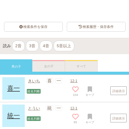
検索条件を保存
検索履歴・保存条件
読み
2音
3音
4音
5音以上
女の子
すべて
男の子
喜
一
きいち
12-1
喜一
詳細表示
姓名判断
104
キープ
統
一
とうい
12-1
統一
詳細表示
姓名判断
65
キープ