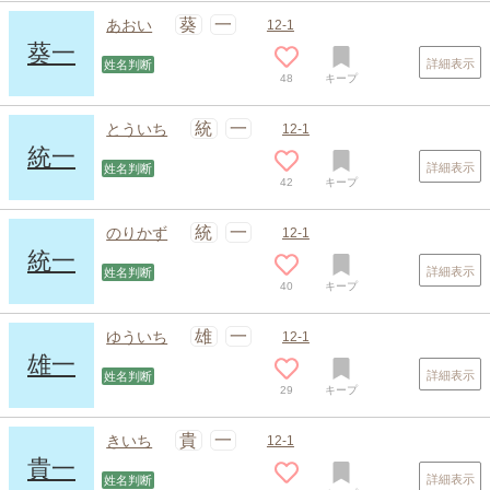
葵
一
あおい
12-1
葵一
詳細表示
姓名判断
48
キープ
スポンサードリンク
統
一
とういち
12-1
統一
詳細表示
姓名判断
42
キープ
統
一
のりかず
12-1
統一
詳細表示
姓名判断
40
キープ
雄
一
ゆういち
12-1
雄一
詳細表示
姓名判断
29
キープ
貴
一
きいち
12-1
貴一
詳細表示
姓名判断