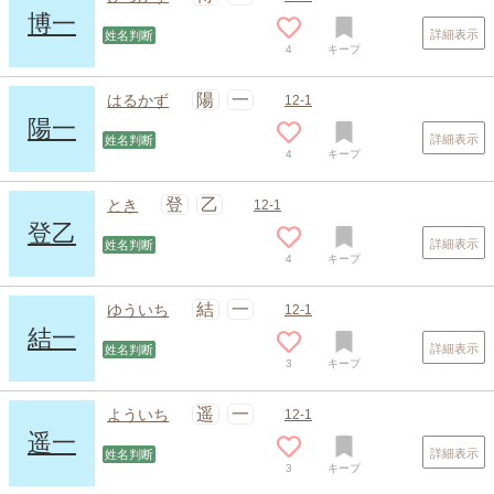
博一
詳細表示
姓名判断
4
キープ
陽
一
はるかず
12-1
陽一
詳細表示
姓名判断
4
キープ
スポンサードリンク
登
乙
とき
12-1
登乙
詳細表示
姓名判断
4
キープ
結
一
ゆういち
12-1
結一
詳細表示
姓名判断
3
キープ
遥
一
よういち
12-1
遥一
詳細表示
姓名判断
3
キープ