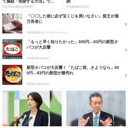
て減額・免除する方法』で...
調
PR(渋谷法務総合事務所)
PR(健商株式会社)
「〇〇した後に必ず宝くじを買いなさい」貧乏が億
万長者に
PR(合同会社デジタルファーム )
「もっと早く知りたかった」600円→83円の新型タ
バコが大反響
PR(株式会社HAL)
新型タバコが大反響！「たばこ税、さようなら」60
0円→83円の新型が爆売れ
PR(株式会社HAL)