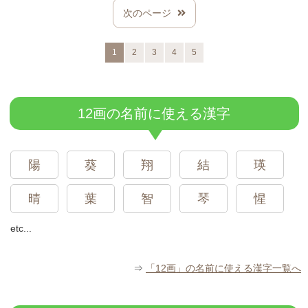
次のページ
1
2
3
4
5
12画の名前に使える漢字
陽
葵
翔
結
瑛
晴
葉
智
琴
惺
etc...
⇒
「12画」の名前に使える漢字一覧へ