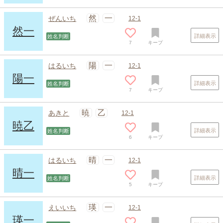
然
一
ぜんいち
12-1
然一
詳細表示
姓名判断
7
キープ
陽
一
はるいち
12-1
陽一
詳細表示
姓名判断
7
キープ
暁
乙
あきと
12-1
暁乙
詳細表示
姓名判断
6
キープ
晴
一
はるいち
12-1
晴一
詳細表示
姓名判断
5
キープ
瑛
一
えいいち
12-1
瑛一