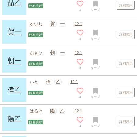
晶乙
詳細表示
姓名判断
3
キープ
賀
一
かいち
12-1
賀一
詳細表示
姓名判断
3
キープ
朝
一
あさひ
12-1
朝一
詳細表示
姓名判断
3
キープ
スポンサードリンク
偉
乙
いと
12-1
偉乙
詳細表示
姓名判断
3
キープ
陽
乙
はるき
12-1
陽乙
詳細表示
姓名判断
3
キープ