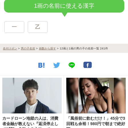
1画の名前に使える漢字
一
乙
名付けポン
>
男の子名前
>
画数から探す
>
12画と1画の男の子の名前一覧 241件
カードローン地獄の人は、消費
「風俗前に飲むだけ！」45分で3
者金融が教えない『返済停止し
回戦も余裕！980円で朝まで絶好