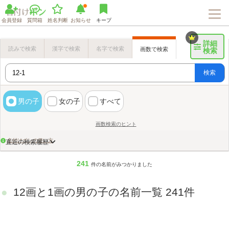
会員登録
質問箱
姓名判断
お知らせ
キープ
詳細
読みで検索
漢字で検索
名字で検索
画数で検索
検索
検索
男の子
女の子
すべて
画数検索のヒント
名付けポンの使い方
直近の検索履歴
241
件の名前がみつかりました
12画と1画の男の子の名前一覧 241件