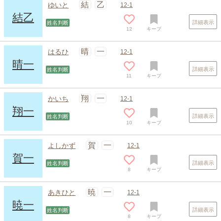
結
乙
ゆいと
12-1
結乙
詳細表示
姓名判断
12
キープ
晴
一
はるひ
12-1
晴一
詳細表示
姓名判断
11
キープ
スポンサードリンク
翔
一
かいち
12-1
翔一
詳細表示
姓名判断
10
キープ
賀
一
よしかず
12-1
賀一
詳細表示
姓名判断
8
キープ
暁
一
あきひと
12-1
暁一
詳細表示
姓名判断
8
キープ