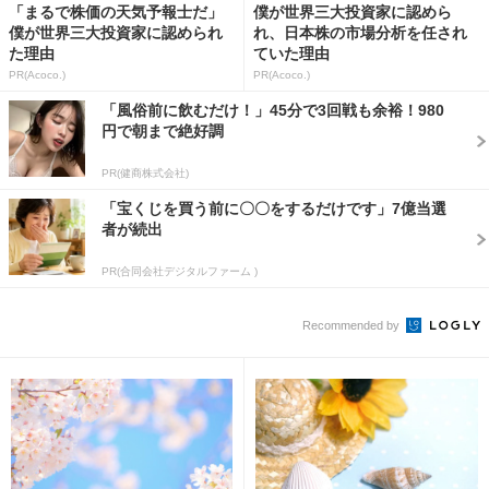
「まるで株価の天気予報士だ」
僕が世界三大投資家に認めら
僕が世界三大投資家に認められ
れ、日本株の市場分析を任され
た理由
ていた理由
PR(Acoco.)
PR(Acoco.)
「風俗前に飲むだけ！」45分で3回戦も余裕！980
円で朝まで絶好調
PR(健商株式会社)
「宝くじを買う前に〇〇をするだけです」7億当選
者が続出
PR(合同会社デジタルファーム )
Recommended by