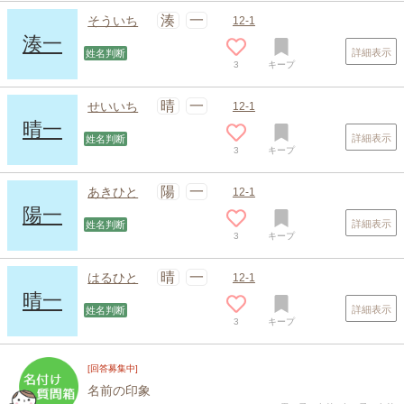
湊
一
そういち
12-1
湊一
詳細表示
姓名判断
3
キープ
晴
一
せいいち
12-1
晴一
詳細表示
姓名判断
3
キープ
陽
一
あきひと
12-1
陽一
詳細表示
姓名判断
3
キープ
晴
一
はるひと
12-1
晴一
詳細表示
姓名判断
3
キープ
[回答募集中]
名前の印象