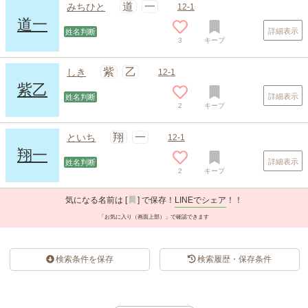
道
一
みちひと
12-1
道一
詳細表示
姓名判断
3
キープ
紫
乙
しき
12-1
紫乙
詳細表示
姓名判断
2
キープ
翔
一
といち
12-1
翔一
詳細表示
姓名判断
2
キープ
気になる名前は [
] で保存！
LINEでシェア
！！
「お気に入り（画面上部）」で確認できます
検索条件を保存
検索履歴・保存条件
スポンサードリンク