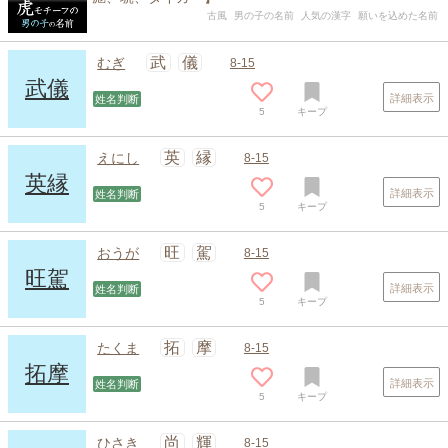
古風
男の子の名前
人気の漢字
願いを込めた名前
武
儀
むぎ
8-15
武儀
詳細表示
姓名判断
5
キープ
英
縁
えにし
8-15
英縁
詳細表示
姓名判断
5
キープ
旺
駕
おうが
8-15
旺駕
詳細表示
姓名判断
5
キープ
拓
摩
たくま
8-15
拓摩
詳細表示
姓名判断
5
キープ
尚
輝
ひさき
8-15