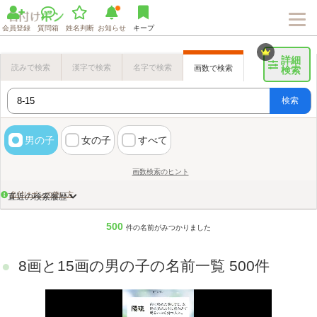
会員登録
質問箱
姓名判断
お知らせ
キープ
詳細
読みで検索
漢字で検索
名字で検索
画数で検索
検索
検索
男の子
女の子
すべて
画数検索のヒント
名付けポンの使い方
直近の検索履歴
500
件の名前がみつかりました
8画と15画の男の子の名前一覧 500件