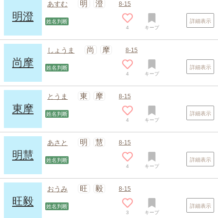
明
澄
あすむ
8-15
明澄
詳細表示
姓名判断
4
キープ
尚
摩
しょうま
8-15
尚摩
詳細表示
姓名判断
4
キープ
東
摩
とうま
8-15
東摩
詳細表示
姓名判断
4
キープ
明
慧
あさと
8-15
明慧
詳細表示
姓名判断
4
キープ
旺
毅
おうみ
8-15
旺毅
詳細表示
姓名判断
3
キープ