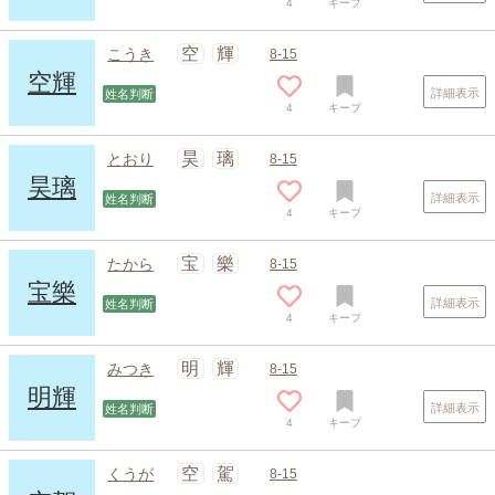
4
キープ
空
輝
こうき
8-15
空輝
詳細表示
姓名判断
4
キープ
昊
璃
とおり
8-15
昊璃
詳細表示
姓名判断
4
キープ
宝
樂
たから
8-15
宝樂
詳細表示
姓名判断
4
キープ
明
輝
みつき
8-15
明輝
詳細表示
姓名判断
4
キープ
空
駕
くうが
8-15