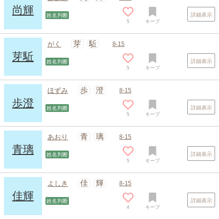
尚輝
詳細表示
姓名判断
5
キープ
芽
駈
がく
8-15
芽駈
詳細表示
姓名判断
5
キープ
歩
澄
ほずみ
8-15
歩澄
詳細表示
姓名判断
5
キープ
スポンサードリンク
青
璃
あおり
8-15
青璃
詳細表示
姓名判断
5
キープ
佳
輝
よしき
8-15
佳輝
詳細表示
姓名判断
4
キープ