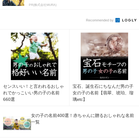
PR(株式会社MURA)
Recommended by
センスいい！と言われるおしゃ
宝石、誕生石にちなんだ男の子
れでかっこいい男の子の名前
女の子の名前【翡翠、琥珀、瑠
660選
璃etc】
女の子の名前400選！赤ちゃんに贈るおしゃれな名前
一覧