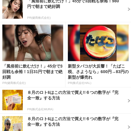
「風俗前に飲むだけ！」45分で3回戦も余裕！980
円で朝まで絶好調
PR(健商株式会社)
「風俗前に飲むだけ！」45分で3
新型タバコが大反響！「たばこ
回戦も余裕！1日31円で朝まで絶
税、さようなら」600円→83円の
好調
新型が爆売れ
PR(健商株式会社)
PR(株式会社HAL)
８月のロト6はこの方法で買え!!６つの数字が『完
全一致』する方法
PR(株式会社MURA)
８月のロト6はこの方法で買え!!６つの数字が『完
全一致』する方法