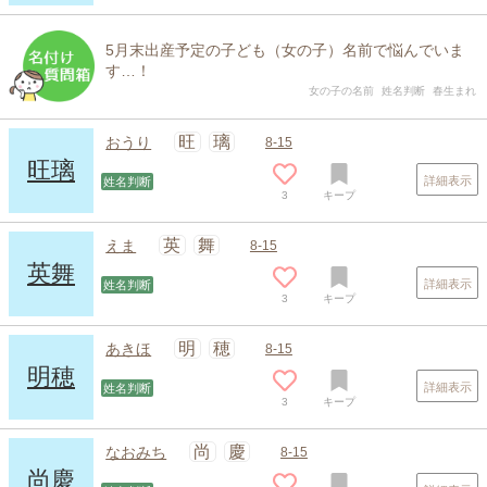
5月末出産予定の子ども（女の子）名前で悩んでいま
す…！
女の子の名前
姓名判断
春生まれ
旺
璃
おうり
8-15
旺璃
詳細表示
姓名判断
3
キープ
英
舞
えま
8-15
英舞
詳細表示
姓名判断
3
キープ
明
穂
あきほ
8-15
明穂
詳細表示
姓名判断
3
キープ
尚
慶
なおみち
8-15
尚慶