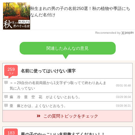
秋生まれの男の子の名前250選！秋の植物や季語にち
なんだ名付け
Recommended by
関連したみんなの意見
259
名前に使ってはいけない漢字
コメ
＞＞29自分の名前両親から1文字ずつ取ってて終わりあんま
05/31 00:48
気に入ってない
痳 冷 亜 空 花 がよくないとおもう。
03/29 06:04
亜 痳とかは、よくないとおもう。
03/28 06:21
この質問トピックをチェック
183
男の子のかっこいい名前教えてください！！