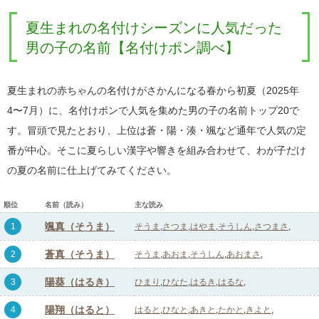
夏生まれの名付けシーズンに人気だった
男の子の名前【名付けポン調べ】
夏生まれの赤ちゃんの名付けがさかんになる春から初夏（2025年
4〜7月）に、名付けポンで人気を集めた男の子の名前トップ20で
す。冒頭で見たとおり、上位は蒼・陽・湊・颯など通年で人気の定
番が中心。そこに夏らしい漢字や響きを組み合わせて、わが子だけ
の夏の名前に仕上げてみてください。
順位
名前（読み）
主な読み
颯真（そうま）
1
そうま
さつま
はやま
そうしん
さつまさ
蒼真（そうま）
2
そうま
あおま
そうしん
あおまさ
陽葵（はるき）
3
ひまり
ひなた
はるき
はるな
陽翔（はると）
4
はると
ひなと
あきと
たかと
きよと