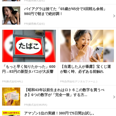
PR(健商株式会社)
バイアグラは捨てた「65歳が45分で3回戦も余裕」
980円で朝まで絶好調！
PR(健商株式会社)
「もっと早く知りたかった」600
【当選した人が暴露】宝くじ運
円→83円の新型タバコが大反響
が動く時、必ずある前触れ
PR(株式会社HAL)
PR(合同会社デジタルファーム )
【昭和43年以前生まれはロト６この数字を買うべ
き】6つの数字が「完全一致」する方...
PR(株式会社MURA)
アマゾン1位の実績！380円で5日間お試し。