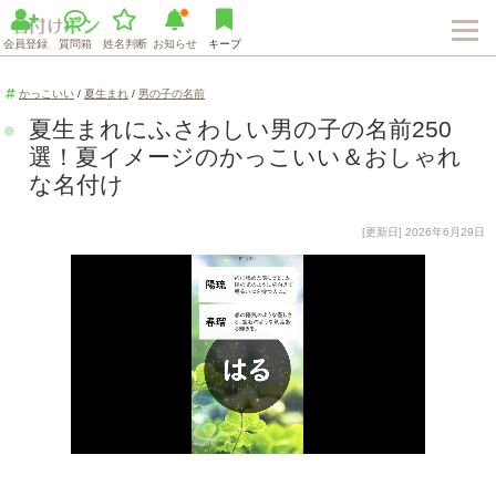
会員登録
質問箱
姓名判断
お知らせ
キープ
かっこいい
/
夏生まれ
/
男の子の名前
夏生まれにふさわしい男の子の名前250
選！夏イメージのかっこいい＆おしゃれ
な名付け
[更新日] 2026年6月29日