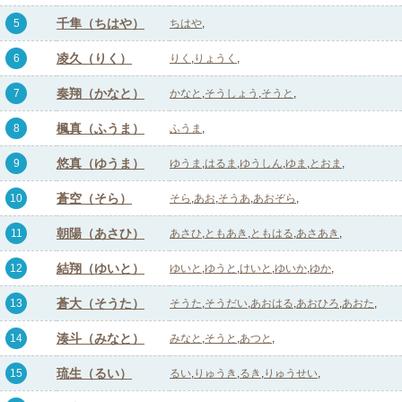
千隼（ちはや）
5
ちはや
凌久（りく）
6
りく
りょうく
奏翔（かなと）
7
かなと
そうしょう
そうと
楓真（ふうま）
8
ふうま
悠真（ゆうま）
9
ゆうま
はるま
ゆうしん
ゆま
とおま
蒼空（そら）
10
そら
あお
そうあ
あおぞら
朝陽（あさひ）
11
あさひ
ともあき
ともはる
あさあき
結翔（ゆいと）
12
ゆいと
ゆうと
けいと
ゆいか
ゆか
蒼大（そうた）
13
そうた
そうだい
あおはる
あおひろ
あおた
湊斗（みなと）
14
みなと
そうと
あつと
琉生（るい）
15
るい
りゅうき
るき
りゅうせい