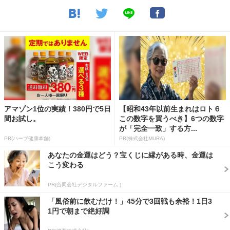
アマゾン1位の実績！380円で5日
【昭和43年以前生まれはロト６
間お試し。
この数字を買うべき】6つの数字
が「完全一致」する方...
PR(ハーブ健康本舗)
PR(株式会社MURA)
あなたの金運はどう？宝くじに縁がある時、金運は
こう変わる
PR(合同会社デジタルファーム )
「風俗前に飲むだけ！」45分で3回戦も余裕！1日3
1円で朝まで絶好調