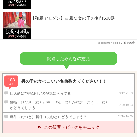
【和風でモダン】古風な女の子の名前500選
Recommended by
関連したみんなの意見
183
男の子のかっこいい名前教えてください！！
コメ
個人的に芦飛(あしび)が気に入ってる
03/12 21:33
響軌 ひびき 君とか禅 ぜん 君とか航詞 こうし 君と
02/20 10:23
かどうでしょう
達斗（たつと）碧斗（あおと）どうでしょう？
02/19 19:00
この質問トピックをチェック