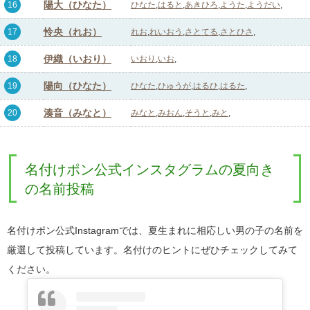
陽大（ひなた）
16
ひなた
はると
あきひろ
ようた
ようだい
怜央（れお）
17
れお
れいおう
さとてる
さとひさ
伊織（いおり）
18
いおり
いお
陽向（ひなた）
19
ひなた
ひゅうが
はるひ
はるた
湊音（みなと）
20
みなと
みおん
そうと
みと
名付けポン公式インスタグラムの夏向き
の名前投稿
名付けポン公式Instagramでは、夏生まれに相応しい男の子の名前を
厳選して投稿しています。名付けのヒントにぜひチェックしてみて
ください。