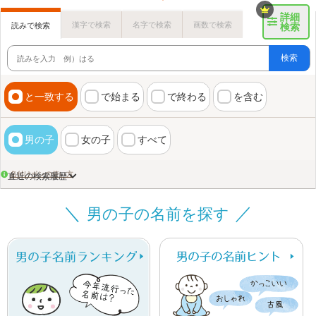
詳細
漢字で検索
名字で検索
画数で検索
読みで検索
検索
検索
と一致する
で始まる
で終わる
を含む
男の子
女の子
すべて
名付けポンの使い方
直近の検索履歴
男の子の名前を探す
画数検索のヒント