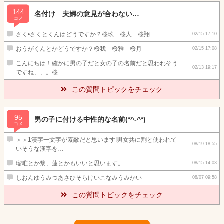
144
名付け 夫婦の意見が合わない…
コメ
さく•さくとくんはどうですか？桜玖 桜人 桜翔
02/15 17:10
おうがくんとかどうですか？桜我 桜雅 桜月
02/15 17:08
こんにちは！確かに男の子だと女の子の名前だと思われそう
02/13 19:17
ですね、、。桜…
この質問トピックをチェック
95
男の子に付ける中性的な名前(*^-^*)
コメ
＞＞1漢字一文字が素敵だと思います!男女共に割と使われて
08/19 18:55
いそうな漢字を…
瑠唯とか黎、蓮とかもいいと思います。
08/15 14:03
しおんゆうみつあさひそらけいこなみうみかい
08/07 09:58
この質問トピックをチェック