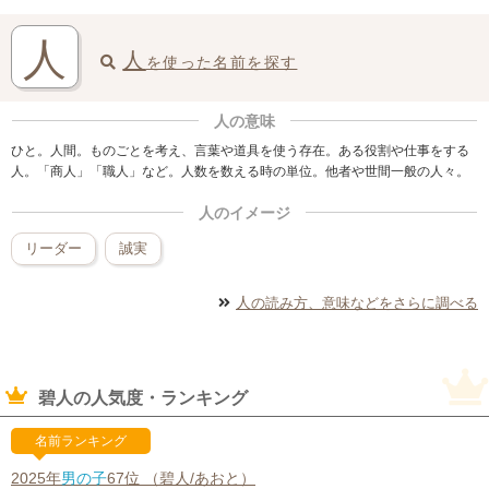
人
人
を使った名前を探す
人の意味
ひと。人間。ものごとを考え、言葉や道具を使う存在。ある役割や仕事をする
人。「商人」「職人」など。人数を数える時の単位。他者や世間一般の人々。
人のイメージ
リーダー
誠実
人
の読み方、意味などをさらに調べる
碧人の人気度・ランキング
名前ランキング
2025年
男の子
67位 （碧人/あおと）