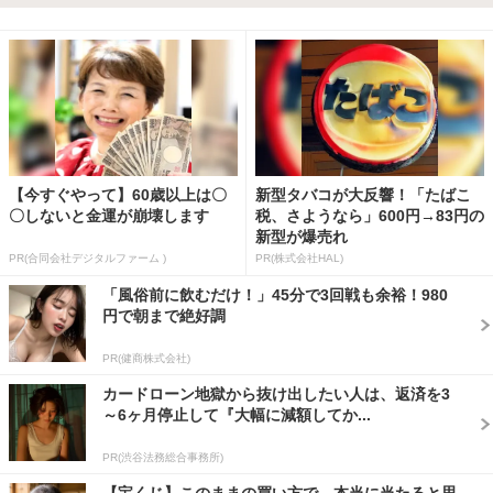
画数検索のヒント
【今すぐやって】60歳以上は〇
新型タバコが大反響！「たばこ
〇しないと金運が崩壊します
税、さようなら」600円→83円の
新型が爆売れ
PR(合同会社デジタルファーム )
PR(株式会社HAL)
「風俗前に飲むだけ！」45分で3回戦も余裕！980
円で朝まで絶好調
PR(健商株式会社)
カードローン地獄から抜け出したい人は、返済を3
～6ヶ月停止して『大幅に減額してか...
PR(渋谷法務総合事務所)
【宝くじ】このままの買い方で、本当に当たると思