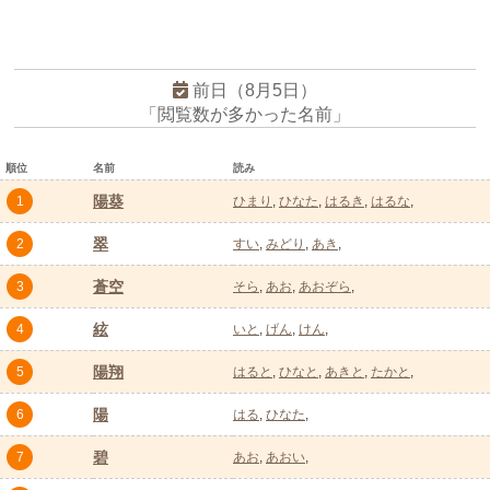
前日（8月5日）
「閲覧数が多かった名前」
順位
名前
読み
陽葵
1
ひまり
ひなた
はるき
はるな
翠
2
すい
みどり
あき
蒼空
3
そら
あお
あおぞら
絃
4
いと
げん
けん
陽翔
5
はると
ひなと
あきと
たかと
陽
6
はる
ひなた
碧
7
あお
あおい