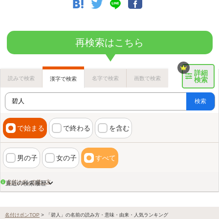
再検索はこちら
詳細
読みで検索
名字で検索
画数で検索
漢字で検索
検索
検索
で始まる
で終わる
を含む
男の子
女の子
すべて
名付けポンの使い方
直近の検索履歴
名付けポンTOP
>
「碧人」の名前の読み方・意味・由来・人気ランキング