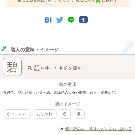
気になる名前は
クリックで
お気に入り
に保存！
碧人の意味・イメージ
碧
碧
を使った名前を探す
碧の意味
青緑色。澄んだ美しい青・緑。青緑色の宝石や鉱物。碧玉・翡翠など。
碧のイメージ
かっこいい
おしゃれ
色
夏
碧
の読み方、意味などをさらに調べる