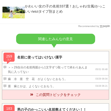
かわいい女の子の名前337選！おしゃれ/古風/かっこ
いい/etctタイプ別まとめ
Recommended by
関連したみんなの意見
259
名前に使ってはいけない漢字
コメ
＞＞29自分の名前両親から1文字ずつ取ってて終わりあんま
05/31 00:48
気に入ってない
痳 冷 亜 空 花 がよくないとおもう。
03/29 06:04
亜 痳とかは、よくないとおもう。
03/28 06:21
この質問トピックをチェック
183
男の子のかっこいい名前教えてください！！