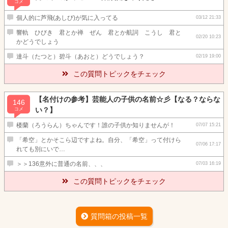
コメ
個人的に芦飛(あしび)が気に入ってる
03/12 21:33
響軌 ひびき 君とか禅 ぜん 君とか航詞 こうし 君と
02/20 10:23
かどうでしょう
達斗（たつと）碧斗（あおと）どうでしょう？
02/19 19:00
この質問トピックをチェック
【名付けの参考】芸能人の子供の名前☆彡【なる？ならな
146
い？】
コメ
楼蘭（ろうらん）ちゃんです！誰の子供か知りませんが！
07/07 15:21
「希空」とかそこら辺ですよね。自分、「希空」って付けら
07/06 17:17
れても別にいで…
＞＞136意外に普通の名前、、、
07/03 16:19
この質問トピックをチェック
質問箱の投稿一覧