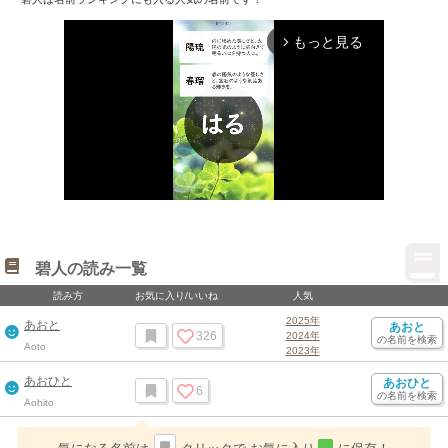
もっと見る
arrow_forward_ios
Mute
碧人の読み一覧
読み方
お気に入り/いいね
人気
2025年
あおと
あおと
326
2024年
の名前を検索
Aoto
2023年
あおひと
あおひと
6
の名前を検索
Aohito