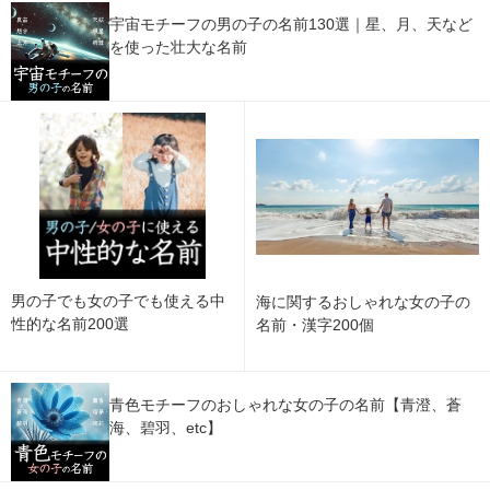
宇宙モチーフの男の子の名前130選｜星、月、天など
を使った壮大な名前
男の子でも女の子でも使える中
海に関するおしゃれな女の子の
性的な名前200選
名前・漢字200個
青色モチーフのおしゃれな女の子の名前【青澄、蒼
海、碧羽、etc】