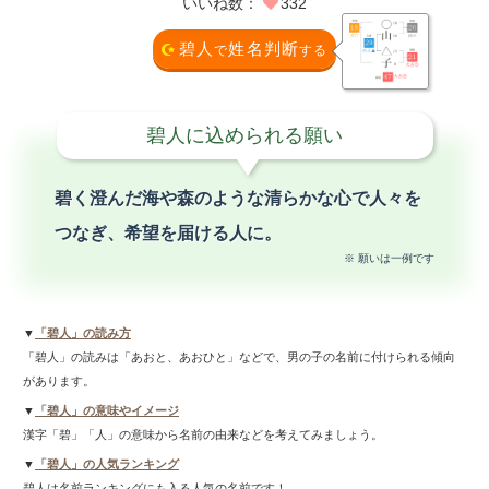
いいね数：
332
碧人
姓名判断
で
する
碧人に込められる願い
碧く澄んだ海や森のような清らかな心で人々を
つなぎ、希望を届ける人に。
※ 願いは一例です
▼
「碧人」の読み方
「碧人」の読みは「あおと、あおひと」などで、男の子の名前に付けられる傾向
があります。
▼
「碧人」の意味やイメージ
漢字「碧」「人」の意味から名前の由来などを考えてみましょう。
▼
「碧人」の人気ランキング
碧人は名前ランキングにも入る人気の名前です！