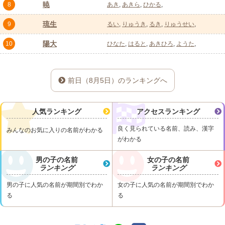
暁
8
あき
あきら
ひかる
琉生
9
るい
りゅうき
るき
りゅうせい
陽大
10
ひなた
はると
あきひろ
ようた
前日（8月5日）のランキングへ
人気ランキング
アクセスランキング
良く見られている名前、読み、漢字
みんなのお気に入りの名前がわかる
がわかる
男の子の名前
女の子の名前
ランキング
ランキング
男の子に人気の名前が期間別でわか
女の子に人気の名前が期間別でわか
る
る