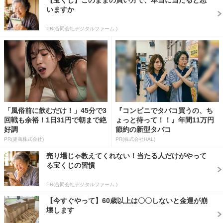
いますか
PR(合同会社デジタルファーム )
「風俗前に飲むだけ！」45分で3
『コンビニでタバコ買うの、ち
回戦も余裕！1日31円で朝まで絶
ょっと待って！！』年間11万円
好調
節約の新型タバコ
PR(健商株式会社)
PR(株式会社HAL)
売り場じゃ教えてくれない！当たる人だけがやって
る宝くじの習慣
PR(合同会社デジタルファーム )
【今すぐやって】60歳以上は〇〇しないと金運が崩
壊します