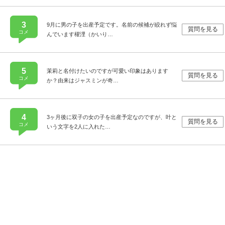
3
9月に男の子を出産予定です。名前の候補が絞れず悩
質問を見る
コメ
んでいます櫂浬（かいり…
5
茉莉と名付けたいのですが可愛い印象はあります
質問を見る
コメ
か？由来はジャスミンが奇…
4
3ヶ月後に双子の女の子を出産予定なのですが、叶と
質問を見る
コメ
いう文字を2人に入れた…