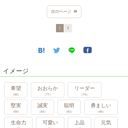
スポンサードリンク
次のページ
1
2
イメージ
希望
おおらか
リーダー
（90）
（77）
（74）
堅実
誠実
聡明
勇ましい
（69）
（64）
（62）
（60）
生命力
可愛い
上品
元気