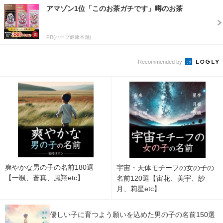
アマゾン1位「このお茶ガチです」噂のお茶
PR(ハーブ健康本舗)
Recommended by
爽やかな男の子の名前180選
宇宙・天体モチーフの女の子の
【一颯、蒼真、風翔etc】
名前120選【宙花、美宇、紗
月、莉星etc】
優しい子に育つよう願いを込めた男の子の名前150選