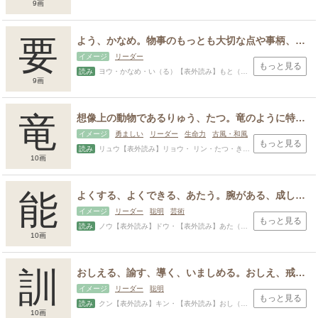
9画
要
よう、かなめ。物事のもっとも大切な点や事柄、人物、要点。扇の骨を留める釘または留める場所、要黐の略
イメージ
リーダー
もっと見る
読み
ヨウ・かなめ・い（る）【表外読み】もと（める）・しの・とし・め・もとむ・やす
9画
スポンサードリンク
竜
想像上の動物であるりゅう、たつ。竜のように特別に優れているもの。天子や英雄の事物につける語。優れた人物、物の例え。天下を治めるもの。
イメージ
勇ましい
リーダー
生命力
古風・和風
もっと見る
読み
リュウ【表外読み】リョウ・ リン・たつ・きみ・しげみ・しげる・たか・たかし・とお・とおる・めぐむ・かみ
10画
能
よくする、よくできる、あたう。腕がある、成し遂げる力がある。上手にできる。働き、ちから。優れた才能、優れた才能を持つ人。性質、特徴。効き目、効果、作用。耐える、耐え忍ぶ、我慢する。
イメージ
リーダー
聡明
芸術
もっと見る
読み
ノウ【表外読み】ドウ・【表外読み】あた（う）・ よ（く）・ よ（くする）・ はたら（き）・たか・ちから・とう・の・のり・ひさ・みち・むね・やす・よし
10画
訓
おしえる、諭す、導く、いましめる。おしえ、戒め。解く、解釈する、解釈。したがう。
イメージ
リーダー
聡明
もっと見る
読み
クン【表外読み】キン・【表外読み】おし（える）・ よ（む）・くに・さとし・さとす・さとる・しる・とき・のり・みち
10画