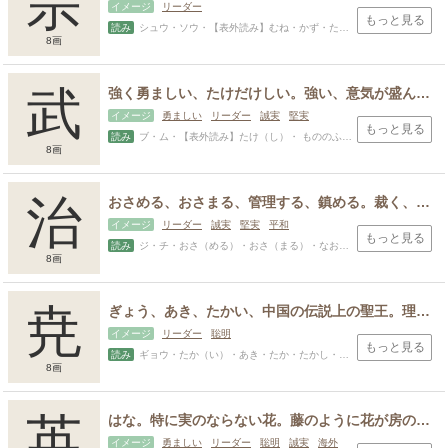
宗
イメージ
リーダー
もっと見る
読み
シュウ・ソウ・【表外読み】むね・かず・たかし・とき・とし・のり・ひろ・もと
8画
武
強く勇ましい、たけだけしい。強い、意気が盛ん。もののふ、軍人、つわもの。いくさ、戦い、戦争。軍事、戦力。武器、兵器。しのぐ、超える。
イメージ
勇ましい
リーダー
誠実
堅実
もっと見る
読み
ブ・ム・【表外読み】たけ（し）・ もののふ・いさ・いさむ・たつ・たけ・たけし・たける・ふか
8画
治
おさめる、おさまる、管理する、鎮める。裁く、正す。営む、整える。世の中を治める。つかさどる、取り仕切る。病気やけがを治す、治療する、なおる。比べる、匹敵する。助ける。さかん、盛んになる。
イメージ
リーダー
誠実
堅実
平和
もっと見る
読み
ジ・チ・おさ（める）・おさ（まる）・なお（る）・なお（す）・おさむ・さだ・ず・ただす・つぐ・とお・のぶ・はる・よし
8画
尭
ぎょう、あき、たかい、中国の伝説上の聖王。理想的な帝王とされている。立派な人格の帝王だったことに由来し人間的に豊か、優秀なもののたとえ。
イメージ
リーダー
聡明
もっと見る
読み
ギョウ・たか（い）・あき・たか・たかし・のり・よし
8画
スポンサードリンク
英
はな。特に実のならない花。藤のように花が房のように咲く花、はなぶさ。花びら。秀でていること、すぐれていること、すぐれて美しいこと。すぐれている人。
イメージ
勇ましい
リーダー
聡明
誠実
海外