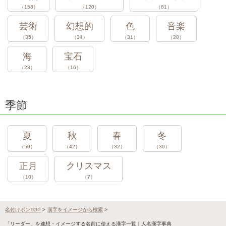
（158）
（120）
（81）
芸術
幻想的
色
音楽
（35）
（34）
（31）
（28）
海
宝石
（23）
（16）
季節
夏
秋
春
冬
（50）
（42）
（32）
（30）
正月
クリスマス
（10）
（7）
名付けポンTOP
>
漢字をイメージから検索
>
「リーダー」を連想・イメージする名前に使える漢字一覧｜人名漢字事典