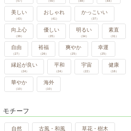
（57）
（50）
（48）
（44）
美しい
おしゃれ
かっこいい
（43）
（41）
（37）
向上心
優しい
明るい
素直
（36）
（35）
（34）
（31）
自由
裕福
爽やか
幸運
（27）
（26）
（25）
（25）
縁起が良い
平和
宇宙
健康
（24）
（24）
（22）
（16）
華やか
海外
（10）
（10）
モチーフ
自然
古風・和風
草花・樹木