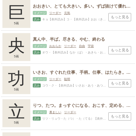
巨
おおきい、とても大きい。多い。ずば抜けて優れた、偉大な。
イメージ
リーダー
元気
もっと見る
読み
キョ【表外読み】コ・【表外読み】おお（きい）・ おお（い）・お・おお・なお・まさ・み
5画
央
真ん中、半ば。尽きる、やむ、終わる
イメージ
おおらか
リーダー
自由
宇宙
もっと見る
読み
オウ・【表外読み】なか（ば）・あきら・お・ちか・てる・なか・ひさ・ひさし・ひろ・ひろし
5画
功
いさお、すぐれた仕事、手柄。仕事、はたらき。成果、結果、手柄。努力した結果。ききめ。しるし。工夫、鍛錬。巧み、精巧。
イメージ
リーダー
聡明
もっと見る
読み
コウ・ク・【表外読み】いさお・あう・あつ・いさ・いさお・いさおし・こと・つとむ・つとめ・なり・なる・のり・かた・かつ
5画
立
りつ、たつ。まっすぐになる、おこす、定める、季節がはじまる、存在する、地位につくまたはつける。三次元・三乗に関する事柄を表す語。
イメージ
勇ましい
リーダー
もっと見る
読み
リツ・リュウ・た（つ）・た（てる）【表外読み】リットル・たち・たつ・たつる・たて・たる・たか・たかし・のぼる・はる
5画