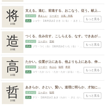
将
支える。進む、前進する、おこなう、従う。献上する、たてまつる、申し上げる。軍人の階級のひとつ。
イメージ
勇ましい
リーダー
古風・和風
もっと見る
読み
ショウ・【表外読み】ひき（いる）・ まさ（に…す）・ はた・すけ・すすむ・たすく・ただし・たもつ・のぶ・ひとし・まさ・もち・ゆき
10画
造
つくる、生み出す、こしらえる、なす。できあがる。行う、営む。はじめ、始める、始めて、最初。にわか、慌ただしい。行く、至る、極める、到達する。
イメージ
リーダー
芸術
もっと見る
読み
ゾウ・つく（る）【表外読み】いた（る）・ な（る）・ はじ（める）・ みやつこ・いたる・なり・はじめ
10画
高
たかい。位置が上にある、他よりも上にある、伸び具合が大きい。優れている、地位や身分が高い。名高い、広く知られている、有名。けだかい、優れている。尊ぶ、敬う。おごる、偉そうな態度をとる。
イメージ
リーダー
向上心
聡明
希望
もっと見る
読み
コウ・たか（い）・たか・たか（まる）・たか（める）・あき・あきら・うえ・すけ・たかし・たけ・ほど・かぎり
10画
哲
あきらか、さとい、賢い。道理に明らか、才知に優れた、才能、見識に優れた。知恵がある、利口、賢明。
イメージ
リーダー
聡明
もっと見る
読み
テツ・【表外読み】あき（らか）・ さと（い）・あき・あきら・さと・さとし・さとる・のり・よし
10画