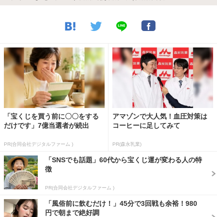
「宝くじを買う前に〇〇をする
アマゾンで大人気！血圧対策は
だけです」7億当選者が続出
コーヒーに足してみて
PR(合同会社デジタルファーム )
PR(森永乳業)
「SNSでも話題」60代から宝くじ運が変わる人の特
徴
PR(合同会社デジタルファーム )
「風俗前に飲むだけ！」45分で3回戦も余裕！980
円で朝まで絶好調