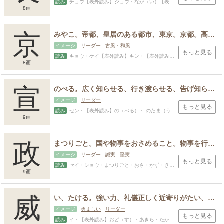
読み
チョウ【表外読み】ジョウ・なが（い）【表外読み】た（ける）・ おさ・いえ・おさ・たか・たかし・たけ・たけし・つね・つかさ・なが・ながし・のぶ・ひさ・ひさし・まさ・まさる・ます・みち
8画
京
みやこ。帝都、皇居のある都市、東京。京都。高い、大きい、さかん。
イメージ
リーダー
古風・和風
もっと見る
読み
キョウ・ケイ【表外読み】キン・【表外読み】みやこ・あつ・おさむ・たかし・ちか・ひろし
8画
宣
のべる。広く知らせる、行き渡らせる、告げ知らせる。示す、知らせる。明らかにする。 のたまう、おっしゃる、みことのり。通す、通る。広く意向を述べ伝える。
イメージ
リーダー
もっと見る
読み
セン・【表外読み】の（べる）・ のたま（う）・すみ・つら・のぶ・のり・ひさ・ふさ・むら・よし・より
9画
政
まつりごと。国や物事をおさめること。物事を行う方法。正す、正しくさせる。おきて、決まり、基準。筋道を立てて執り行うこと、やりくりすること。
イメージ
リーダー
誠実
堅実
もっと見る
読み
セイ・ショウ・まつりごと・おさ・かず・きよ・こと・すなお・ただ・ただし・ただす・なり・のぶ・のり・まさ・まさし・ゆき
9画
威
い、たける。強い力、礼儀正しく近寄りがたい、人をおそれ従わせる力。
イメージ
勇ましい
リーダー
もっと見る
読み
イ・【表外読み】おど（す）・あきら・たか・たけ・たけし・たける・つよ・つよし・とし・なり・のり