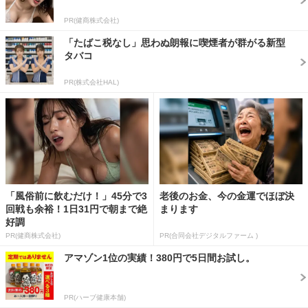
PR(健商株式会社)
「たばこ税なし」思わぬ朗報に喫煙者が群がる新型
タバコ
PR(株式会社HAL)
「風俗前に飲むだけ！」45分で3
老後のお金、今の金運でほぼ決
回戦も余裕！1日31円で朝まで絶
まります
好調
PR(健商株式会社)
PR(合同会社デジタルファーム )
アマゾン1位の実績！380円で5日間お試し。
PR(ハーブ健康本舗)