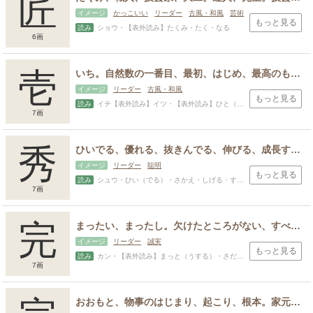
匠
イメージ
かっこいい
リーダー
古風・和風
芸術
もっと見る
読み
ショウ・【表外読み】たくみ・たく・なる
6画
壱
いち。自然数の一番目、最初、はじめ、最高のもの、金銭証書などに用いる一の大字。壱岐の略。
イメージ
リーダー
古風・和風
もっと見る
読み
イチ【表外読み】イツ・【表外読み】ひと（つ）・い・さね・はじめ・もろ・かず
7画
秀
ひいでる、優れる、抜きんでる、伸びる、成長する。ひときわ優れている。優れた人、優れたもの。花。花が咲く、芽が出る。
イメージ
リーダー
聡明
もっと見る
読み
シュウ・ひい（でる）・さかえ・しげる・すえ・ひいず・ひで・ひでし・ほ・ほず・ほら・みつ・みのる・よし
7画
完
まったい、まったし。欠けたところがない、すべて備わっている。すっかり、まったく。まっとうする、事を終える。完全に保つ。終わり。
イメージ
リーダー
誠実
もっと見る
読み
カン・【表外読み】まっと（うする）・さだ・たもつ・なる・ひろ・ひろし・まさ・また・またし・みつ・ゆたか
7画
おおもと、物事のはじまり、起こり、根本。家元、祖先、本家。祖先をまつるところ。かしら、おさ、中心人物、人々が尊敬する人物。神仏の教え、教義、教理。