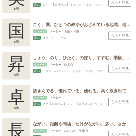
もっと見る
読み
エイ・【表外読み】はなぶさ・ はな・ ひい（でる）・あきら・あや・すぐる・たけし・つね・てる・とし・はな・ひで・ひでる・ひら・ふさ・ぶさ・よし
8画
国
こく、国。ひとつの政治がおさめている地域。地方。任国をおさめること。生まれ育った場所、故郷、天に対する大地。
イメージ
リーダー
古風・和風
もっと見る
読み
コク・くに・とき
8画
昇
しょう、のり、ひたく、のぼり、すすむ。階段。太陽や月が高く上がる。地位や身分などが上がる。
イメージ
リーダー
向上心
もっと見る
読み
ショウ・のぼ（る）・すすむ・のぼり・のぼる・のり・まさ・かみ
8画
卓
抜きんでる、優れている、優れる。高く抜き出ている。机、台、テーブル。
イメージ
リーダー
もっと見る
読み
タク【表外読み】シツ・【表外読み】つくえ・ すぐ（れる）・すぐる・たか・たかし・つな・とお・まこと・まさる・もち
8画
長
ながい。距離や間隔、たけがながい。多い、さかんである。ながく、いつまでも、永久に。おさ、かしら、率いる人。優れている。たける、育つ、のびる。優れている、優れているところ。年が多い、年上。尊い、尊ぶ。
イメージ
リーダー
おおらか
生命力
もっと見る