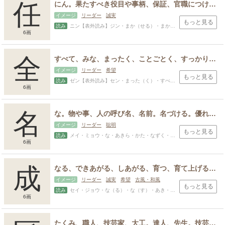
任
にん。果たすべき役目や事柄、保証、官職につける、役目をあたえる、まかせる、勝手にさせる。
イメージ
リーダー
誠実
もっと見る
読み
ニン【表外読み】ジン・まか（せる）・まか（す）・あたる・たえ・ただ・たね・たもつ・たか・たかし・と・とう・のり・ひで・まかし
6画
全
すべて、みな、まったく、ことごとく、すっかり。欠けのない、すべて備わっている。 まっとすうる、無事になしとげる。あらゆる、すべて。
イメージ
リーダー
希望
もっと見る
読み
ゼン【表外読み】セン・まった（く）・すべ（て）・あきら・うつ・たけ・たもつ・とも・はる・まさ・また・みつ・やす・よし
6画
スポンサードリンク
名
な。物や事、人の呼び名、名前。名づける。優れている、立派、有名。評判、名誉、功績、ほまれ。優れた様子、評判である様子。うわべ、形式。
イメージ
リーダー
聡明
もっと見る
読み
メイ・ミョウ・な・あきら・かた・なずく・もり
6画
成
なる、できあがる、しあがる、育つ、育て上げる。なす、成し遂げる。実る。～に変化する。よい、立派な、大きい。整った、できあがった。
イメージ
リーダー
誠実
希望
古風・和風
もっと見る
読み
セイ・ジョウ・な（る）・な（す）・あき・あきら・おさむ・さだ・さだむ・しげ・しげる・なり・のり・はかる・ひで・ひら・ふさ・まさ・みち・みのる・よし
6画
たくみ、職人、技芸家、大工。達人、先生。技芸や芸術に長けた人。ある分野において非常に優れた人。かしら、棟梁。細工、制作。