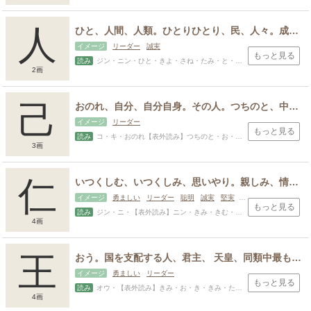
人
ひと、人間、人類。ひとりひとり、民、人々。成長した者、大人。人柄、性質。人を数えるときの語。
イメージ
リーダー
誠実
もっと見る
読み
ジン・ニン・ひと・きよ・さね・たみ・と・ひこ・ひとし・ふと・むと・め
2画
己
おのれ、自分、自分自身。その人。つちのと、中国の思想「十干」（じっかん）の第六位。
イメージ
リーダー
もっと見る
読み
コ・キ・おのれ【表外読み】つちのと・お・おと・な・み
3画
仁
いつくしむ、いつくしみ、思いやり。親しみ、情け。人、人を敬っていう語。人のこころ、人道。徳をそなえた人のこと。
イメージ
勇ましい
リーダー
聡明
誠実
堅実
古風・和風
もっと見る
読み
ジン・ニ・【表外読み】ニン・きみ・きむ・さと・さね・しのぶ・ただし・と・とよ・のぶ・のり・ひさし・ひと・ひとし・ひろし・まさ・まさし・み・めぐみ・めぐむ・やすし・よし
4画
王
おう。国を支配する人、君主、 天皇、同類中最もすぐれたもの、第一人者、将棋の駒のひとつ、皇族の男子の中で、親王宣下がなかった者
イメージ
勇ましい
リーダー
もっと見る
読み
オウ・【表外読み】きみ・お・き・きみ・たか・み・わ・わか
4画