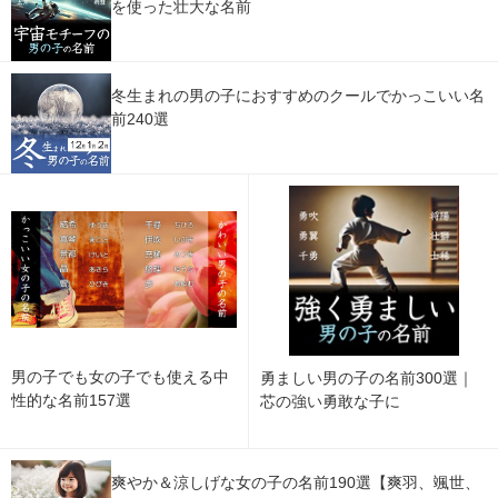
を使った壮大な名前
冬生まれの男の子におすすめのクールでかっこいい名
前240選
男の子でも女の子でも使える中
勇ましい男の子の名前300選｜
性的な名前157選
芯の強い勇敢な子に
爽やか＆涼しげな女の子の名前190選【爽羽、颯世、