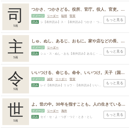
スポンサードリンク
司
つかさ、つかさどる。役所、官庁。役人、官吏。役目を受け持つ、管理する、取り仕切る。うかがう、様子をうかがう。
イメージ
リーダー
聡明
堅実
もっと見る
読み
シ【表外読み】ス・【表外読み】つかさ・ つかさど（る）・おさむ・じ・つとむ・もと・もり・かず
5画
主
しゅ、ぬし、あるじ、おもに。家や店などの長、主君、客人を招いた人、中心をなすこと、主要なもの、第一であるもの
イメージ
リーダー
もっと見る
読み
シュ・ス・ぬし・おも【表外読み】あるじ・ つかさど（る）・きみ・つかさ・もり・ゆき・かず
5画
令
いいつける、命じる。命令、いいつけ。天子（国王、天皇）の命令。のり、決まり、法規、おきて。いましめ、教訓。立派な、良い。長、長官。
イメージ
誠実
リーダー
堅実
もっと見る
読み
レイ【表外読み】リョウ・【表外読み】いいつけ・ おさ・ よ（い）・おさ・なり・のり・はる・よし・れ
5画
世
よ。世の中。30年を指すことも。人の生きている間。一生。親から地位を継いで、子供に受け渡すまでの期間。代々継いでいくこと。時代、時勢。世の中、社会。
イメージ
リーダー
海外
もっと見る
読み
セイ・セ・よ・つぎ・つぐ・とき・とし
5画