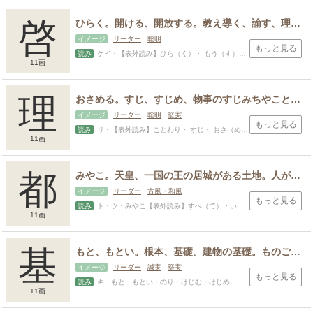
啓
ひらく。開ける、開放する。教え導く、諭す、理解させる。物事を始める、物事を起こす。 さきばらう、先に立って導く、先に立って人を払う。軍の先鋒。申す、申し上げる。出発する、身分の高い人の外出。
イメージ
リーダー
聡明
もっと見る
読み
ケイ・【表外読み】ひら（く）・ もう（す）・あき・あきら・さとし・たか・のぶ・のり・はじめ・はる・ひ・ひら・ひらき・ひろ・ひろし・ひろむ・ゆき・よし
11画
理
おさめる。すじ、すじめ、物事のすじみちやことわり。磨く、整える。道義。分かる、悟る。きめ（肌理）、模様。きちんと整える、筋道を立てる。
イメージ
リーダー
聡明
堅実
もっと見る
読み
リ・【表外読み】ことわり・ すじ・ おさ（める）・あや・おさ・おさむ・さだむ・さと・さとる・すけ・ただ・ただし・ただす・たか・とし・のり・まさ・まろ・みち・よし
11画
都
みやこ。天皇、一国の王の居城がある土地。人が集まる町、大きな町。都を定めること。雅やか、上品で美しいこと。 集まる、集める。統率する、取りまとめる、統べること。すべて、ことごとく。
イメージ
リーダー
古風・和風
もっと見る
読み
ト・ツ・みやこ【表外読み】すべ（て）・いち・くに・さと・ひろ・よし
11画
スポンサードリンク
基
もと、もとい。根本、基礎。建物の基礎。ものごとの土台、基礎となるもの。よりどころ、根拠。根拠となる。もとづく。
イメージ
リーダー
誠実
堅実
もっと見る
読み
キ・もと・もとい・のり・はじむ・はじめ
11画