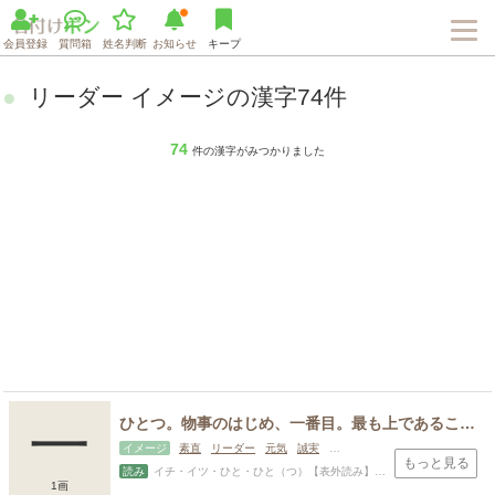
会員登録
質問箱
姓名判断
お知らせ
キープ
リーダー イメージの漢字74件
74
件の漢字がみつかりました
Loaded
:
76.58%
/
Unmute
一
ひとつ。物事のはじめ、一番目。最も上であること。始める、始まる。まとまった物事。
イメージ
素直
リーダー
元気
誠実
古風・和風
正月
もっと見る
読み
イチ・イツ・ひと・ひと（つ）【表外読み】はじ（め）・い・おさむ・くに・すすむ・ただ・ち・のぶ・はじむ・はじめ・ひ・ひじ・ひで・ひとし・まこと・まさし・もと・か・かず・かた・かつ
1画