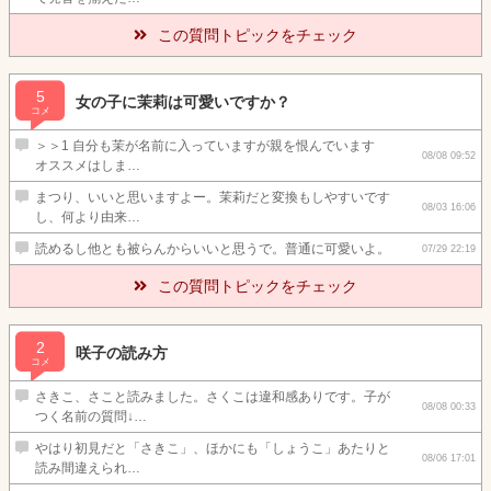
この質問トピックをチェック
5
女の子に茉莉は可愛いですか？
コメ
＞＞1 自分も茉が名前に入っていますが親を恨んでいます
08/08 09:52
オススメはしま…
まつり、いいと思いますよー。茉莉だと変換もしやすいです
08/03 16:06
し、何より由来…
読めるし他とも被らんからいいと思うで。普通に可愛いよ。
07/29 22:19
この質問トピックをチェック
2
咲子の読み方
コメ
さきこ、さこと読みました。さくこは違和感ありです。子が
08/08 00:33
つく名前の質問↓…
やはり初見だと「さきこ」、ほかにも「しょうこ」あたりと
08/06 17:01
読み間違えられ…