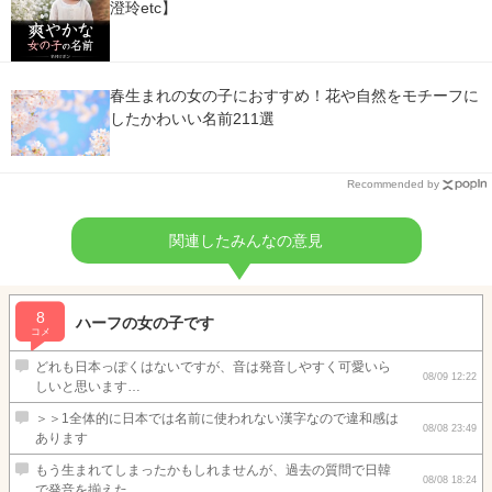
澄玲etc】
春生まれの女の子におすすめ！花や自然をモチーフに
したかわいい名前211選
Recommended by
関連したみんなの意見
8
ハーフの女の子です
コメ
どれも日本っぽくはないですが、音は発音しやすく可愛いら
08/09 12:22
しいと思います…
＞＞1全体的に日本では名前に使われない漢字なので違和感は
08/08 23:49
あります
もう生まれてしまったかもしれませんが、過去の質問で日韓
08/08 18:24
で発音を揃えた…