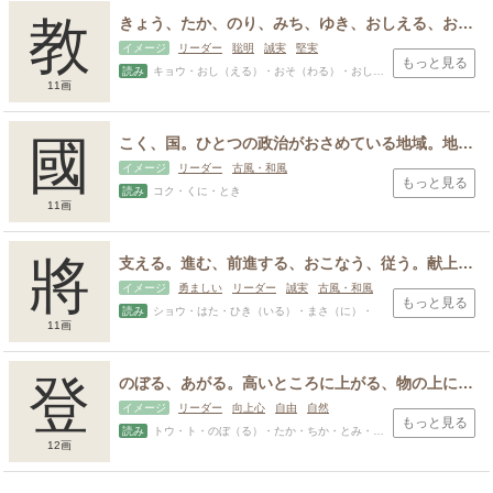
教
きょう、たか、のり、みち、ゆき、おしえる、おそわる。知識や知恵を伝える、人の言うことを素直に受け入れるもののたとえ。まじめ、聡明。
イメージ
リーダー
聡明
誠実
堅実
もっと見る
読み
キョウ・おし（える）・おそ（わる）・おしえ・かず・こ・たか・なり・のり・みち・ゆき
11画
國
こく、国。ひとつの政治がおさめている地域。地方。任国をおさめること。生まれ育った場所、故郷、天に対する大地。
イメージ
リーダー
古風・和風
もっと見る
読み
コク・くに・とき
11画
將
支える。進む、前進する、おこなう、従う。献上する、たてまつる、申し上げる。軍人の階級のひとつ。
イメージ
勇ましい
リーダー
誠実
古風・和風
もっと見る
読み
ショウ・はた・ひき（いる）・まさ（に）・
11画
登
のぼる、あがる。高いところに上がる、物の上にのる。実る、成熟する。成る、成す。引き上げる、高いところに上がらせる。たてまつる。今。すぐに。公の場所へ行く。
イメージ
リーダー
向上心
自由
自然
もっと見る
読み
トウ・ト・のぼ（る）・たか・ちか・とみ・とも・なり・なる・のぼる・のり・み・みのる
12画