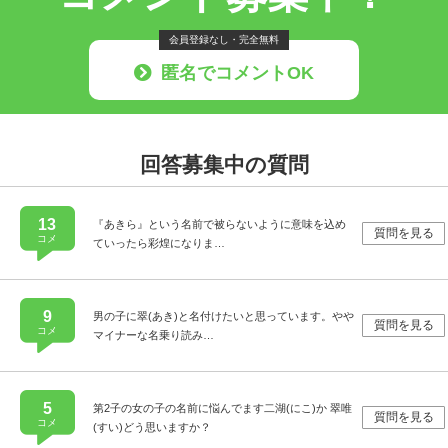
会員登録なし・完全無料
匿名でコメントOK
回答募集中の質問
13
『あきら』という名前で被らないように意味を込め
質問を見る
コメ
ていったら彩煌になりま…
9
男の子に翠(あき)と名付けたいと思っています。やや
質問を見る
コメ
マイナーな名乗り読み…
5
第2子の女の子の名前に悩んでます二湖(にこ)か 翠唯
質問を見る
コメ
(すい)どう思いますか？