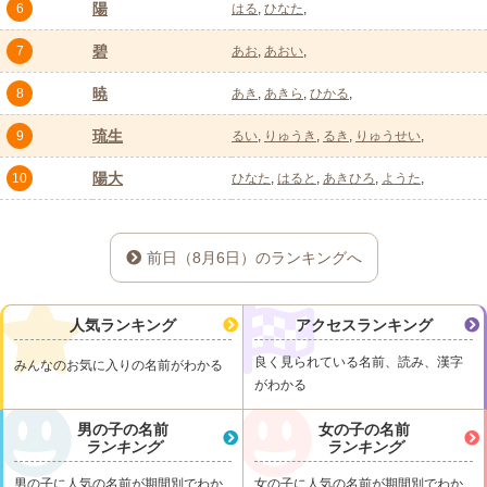
陽
6
はる
ひなた
碧
7
あお
あおい
暁
8
あき
あきら
ひかる
琉生
9
るい
りゅうき
るき
りゅうせい
陽大
10
ひなた
はると
あきひろ
ようた
前日（8月6日）のランキングへ
人気ランキング
アクセスランキング
良く見られている名前、読み、漢字
みんなのお気に入りの名前がわかる
がわかる
男の子の名前
女の子の名前
ランキング
ランキング
男の子に人気の名前が期間別でわか
女の子に人気の名前が期間別でわか