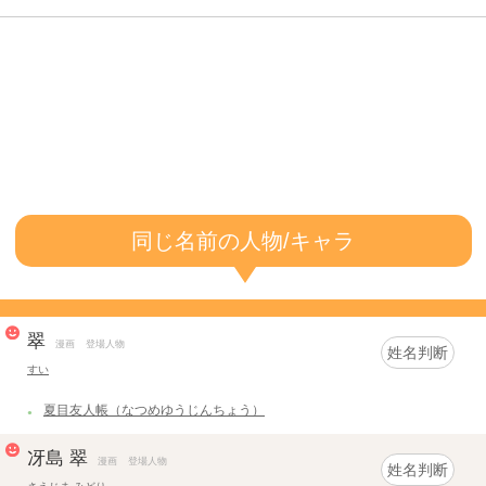
同じ名前の人物/キャラ
翠
漫画
登場人物
姓名判断
すい
夏目友人帳（なつめゆうじんちょう）
冴島 翠
漫画
登場人物
姓名判断