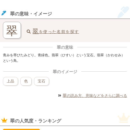
翠の意味・イメージ
翠
翠
を使った名前を探す
翠の意味
青みを帯びたみどり。青緑色。翡翠（ひすい）という宝石。翡翠（かわせみ）
という鳥。
翠のイメージ
上品
色
宝石
翠
の読み方、意味などをさらに調べる
翠の人気度・ランキング