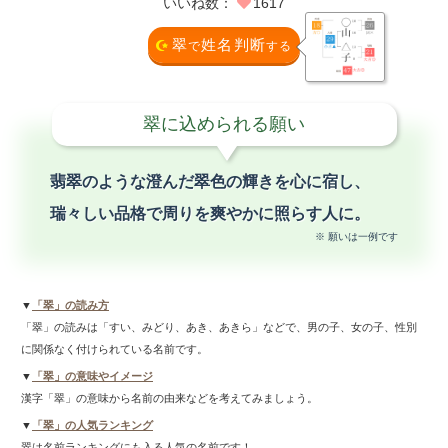
いいね数：
1617
翠
姓名判断
で
する
翠に込められる願い
翡翠のような澄んだ翠色の輝きを心に宿し、
瑞々しい品格で周りを爽やかに照らす人に。
※ 願いは一例です
▼
「翠」の読み方
「翠」の読みは「すい、みどり、あき、あきら」などで、男の子、女の子、性別
に関係なく付けられている名前です。
▼
「翠」の意味やイメージ
漢字「翠」の意味から名前の由来などを考えてみましょう。
▼
「翠」の人気ランキング
翠は名前ランキングにも入る人気の名前です！