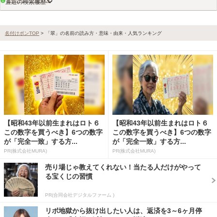
名付けポンの使い方
直近の検索履歴
名付けポンTOP
>
「翠」の名前の読み方・意味・由来・人気ランキング
画数検索のヒント
【昭和43年以前生まれはロト６
【昭和43年以前生まれはロト６
この数字を買うべき】6つの数字
この数字を買うべき】6つの数字
が「完全一致」する方...
が「完全一致」する方...
PR(株式会社MURA)
PR(株式会社MURA)
売り場じゃ教えてくれない！当たる人だけがやって
る宝くじの習慣
PR(合同会社デジタルファーム )
リボ地獄から抜け出したい人は、返済を3～6ヶ月停