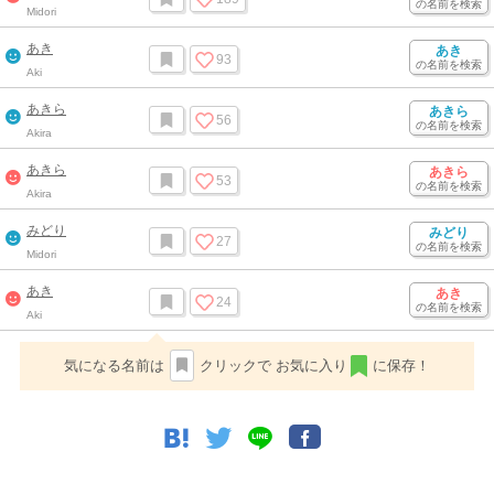
の名前を検索
Midori
あき
あき
93
の名前を検索
Aki
あきら
あきら
56
の名前を検索
Akira
あきら
あきら
53
の名前を検索
Akira
みどり
みどり
27
の名前を検索
Midori
あき
あき
24
の名前を検索
Aki
気になる名前は
クリックで
お気に入り
に保存！