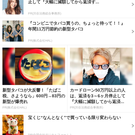
止して『大幅に減額してから返済す...
PR(渋谷法務総合事務所)
『コンビニでタバコ買うの、ちょっと待って！！』
年間11万円節約の新型タバコ
PR(株式会社HAL)
新型タバコが大反響！「たばこ
カードローン50万円以上の人
税、さようなら」600円→83円の
は、返済を3～6ヶ月停止して
新型が爆売れ
『大幅に減額してから返済...
PR(株式会社HAL)
PR(渋谷法務総合事務所)
宝くじ“なんとなく”で買っている限り変わらない
PR(合同会社デジタルファーム )