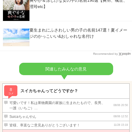
爽やか＆涼しげな女の子の名前190選【爽羽、颯世、
澄玲etc】
夏生まれにふさわしい男の子の名前147選！夏イメー
ジのかっこいい&おしゃれな名付け
Recommended by
関連したみんなの意見
8
スイカちゃんってどうですか？
コメ
可愛いです！私は果物農園の家族に生まれたもので、長男、
08/06 20:50
一護（いちご）…
Suicaちゃんやん
08/06 12:52
皆様、率直なご意見ありがとうございます！
11/28 15:19