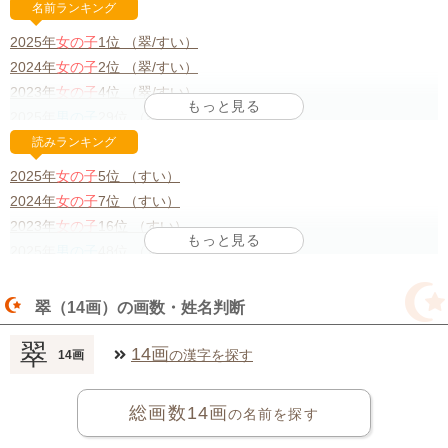
名前ランキング
2025年
女の子
1位 （翠/すい）
2024年
女の子
2位 （翠/すい）
2023年
女の子
4位 （翠/すい）
2025年
男の子
29位 （翠/すい）
2024年
男の子
42位 （翠/すい）
読みランキング
2023年
男の子
37位 （翠/すい）
2025年
女の子
5位 （すい）
2024年
女の子
7位 （すい）
*リンククリックで年代別の名前ランキングをチェックできます
2023年
女の子
16位 （すい）
2025年
男の子
48位 （すい）
2023年
男の子
50位 （すい）
翠（14画）の画数・姓名判断
*リンククリックで年代別の名前ランキングをチェックできます
翠
14画
の漢字を探す
14画
総画数14画
の名前を探す