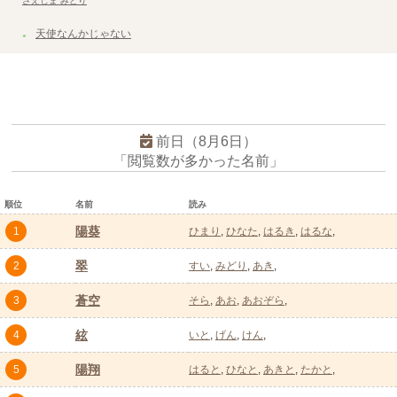
さえじま みどり
天使なんかじゃない
前日（8月6日）
「閲覧数が多かった名前」
順位
名前
読み
陽葵
1
ひまり
ひなた
はるき
はるな
翠
2
すい
みどり
あき
蒼空
3
そら
あお
あおぞら
絃
4
いと
げん
けん
陽翔
5
はると
ひなと
あきと
たかと