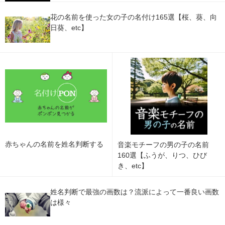
花の名前を使った女の子の名付け165選【桜、葵、向
日葵、etc】
赤ちゃんの名前を姓名判断する
音楽モチーフの男の子の名前
160選【ふうが、りつ、ひび
き、etc】
姓名判断で最強の画数は？流派によって一番良い画数
は様々