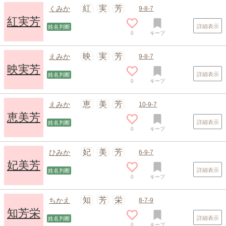
紅
実
芳
くみか
9-8-7
紅実芳
詳細表示
姓名判断
0
キープ
映
実
芳
えみか
9-8-7
映実芳
詳細表示
姓名判断
0
キープ
スポンサードリンク
恵
美
芳
えみか
10-9-7
恵美芳
詳細表示
姓名判断
0
キープ
妃
美
芳
ひみか
6-9-7
妃美芳
詳細表示
姓名判断
0
キープ
知
芳
栄
ちかえ
8-7-9
知芳栄
詳細表示
姓名判断
0
キープ