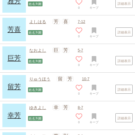
雅芳
詳細表示
姓名判断
0
キープ
芳
喜
よしはる
7-12
芳喜
詳細表示
姓名判断
0
キープ
巨
芳
なおよし
5-7
巨芳
詳細表示
姓名判断
0
キープ
留
芳
りゅうほう
10-7
留芳
詳細表示
姓名判断
0
キープ
スポンサードリンク
幸
芳
ゆきよし
8-7
幸芳
詳細表示
姓名判断
0
キープ