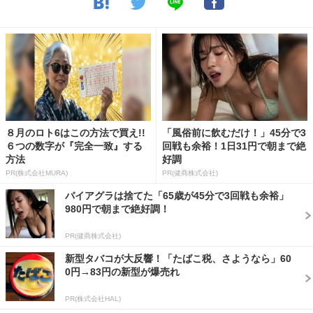
８月のロト6はこの方法で買え!!
「風俗前に飲むだけ！」45分で3
６つの数字が『完全一致』する
回戦も余裕！1日31円で朝まで絶
方法
好調
PR(株式会社MURA)
PR(健商株式会社)
バイアグラは捨てた「65歳が45分で3回戦も余裕」
980円で朝まで絶好調！
PR(健商株式会社)
新型タバコが大反響！「たばこ税、さようなら」60
0円→83円の新型が爆売れ
PR(株式会社HAL)