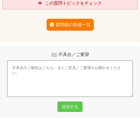
この質問トピックをチェック
質問箱の投稿一覧
不具合／ご要望
送信する