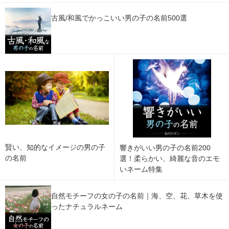
古風/和風でかっこいい男の子の名前500選
賢い、知的なイメージの男の子
響きがいい男の子の名前200
の名前
選！柔らかい、綺麗な音のエモ
いネーム特集
自然モチーフの女の子の名前｜海、空、花、草木を使
ったナチュラルネーム