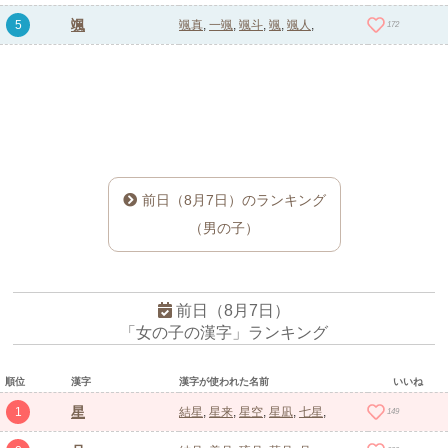
颯
5
颯真
一颯
颯斗
颯
颯人
172
前日（8月7日）のランキング
（男の子）
前日（8月7日）
「女の子の漢字」ランキング
順位
漢字
漢字が使われた名前
いいね
星
1
結星
星来
星空
星凪
七星
149