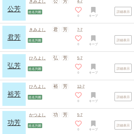
公
芳
きみよし
4-7
公芳
詳細表示
姓名判断
0
キープ
君
芳
きみよし
7-7
君芳
詳細表示
姓名判断
0
キープ
弘
芳
ひろよし
5-7
弘芳
詳細表示
姓名判断
0
キープ
スポンサードリンク
裕
芳
ひろよし
12-7
裕芳
詳細表示
姓名判断
0
キープ
功
芳
かつよし
5-7
功芳
詳細表示
姓名判断
0
キープ