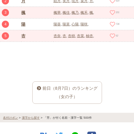
月
2
結月
美月
琉月
菜月
月
620
楓
3
楓華
楓佳
楓乃
楓禾
楓
201
陽
4
陽葵
陽菜
心陽
陽咲
736
杏
5
杏奈
杏
杏樹
杏菜
柚杏
62
前日（8月7日）のランキング
（女の子）
名付けポン
>
漢字から探す
>
「芳」が付く名前・漢字一覧 500件