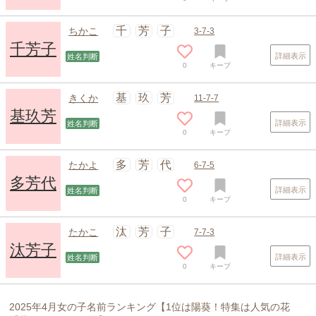
千
芳
子
ちかこ
3-7-3
千芳子
詳細表示
姓名判断
0
キープ
基
玖
芳
きくか
11-7-7
基玖芳
詳細表示
姓名判断
0
キープ
多
芳
代
たかよ
6-7-5
多芳代
詳細表示
姓名判断
0
キープ
汰
芳
子
たかこ
7-7-3
汰芳子
詳細表示
姓名判断
0
キープ
2025年4月女の子名前ランキング【1位は陽葵！特集は人気の花