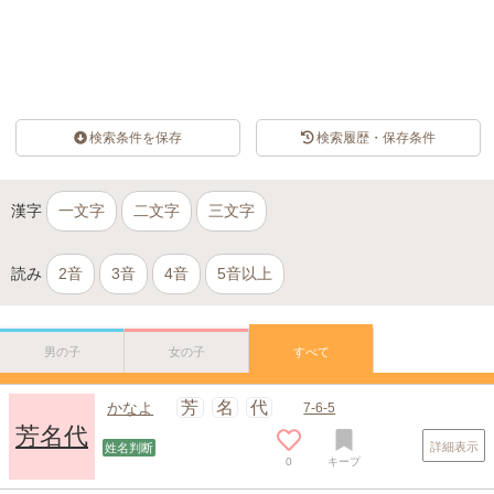
検索条件を保存
検索履歴・保存条件
漢字
一文字
二文字
三文字
読み
2音
3音
4音
5音以上
男の子
女の子
すべて
芳
名
代
かなよ
7-6-5
芳名代
詳細表示
姓名判断
0
キープ