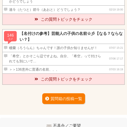
かどうでしょう
達斗（たつと）碧斗（あおと）どうでしょう？
02/19 19:00
この質問トピックをチェック
【名付けの参考】芸能人の子供の名前☆彡【なる？ならな
146
い？】
コメ
楼蘭（ろうらん）ちゃんです！誰の子供か知りませんが！
07/07 15:21
「希空」とかそこら辺ですよね。自分、「希空」って付けら
07/06 17:17
れても別にいで…
＞＞136意外に普通の名前、、、
07/03 16:19
この質問トピックをチェック
質問箱の投稿一覧
不具合／ご要望