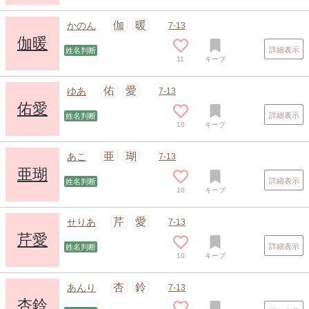
伽
暖
かのん
7-13
伽暖
詳細表示
姓名判断
11
キープ
佑
愛
ゆあ
7-13
佑愛
詳細表示
姓名判断
10
キープ
亜
瑚
あこ
7-13
亜瑚
詳細表示
姓名判断
10
キープ
芹
愛
せりあ
7-13
芹愛
詳細表示
姓名判断
10
キープ
杏
鈴
あんり
7-13
杏鈴