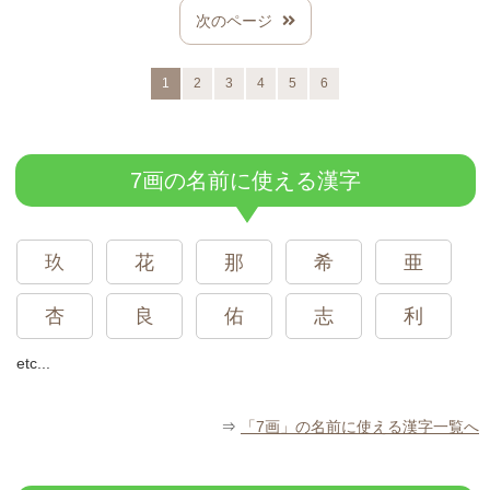
次のページ
1
2
3
4
5
6
7画の名前に使える漢字
玖
花
那
希
亜
杏
良
佑
志
利
etc...
⇒
「7画」の名前に使える漢字一覧へ