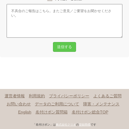
送信する
運営者情報
利用規約
プライバシーポリシー
よくあるご質問
お問い合わせ
データのご利用について
障害・メンテナンス
English
名付けポン質問箱
名付けポン総合TOP
「名付けポン」は
株式会社クリオ
の
登録商標
です