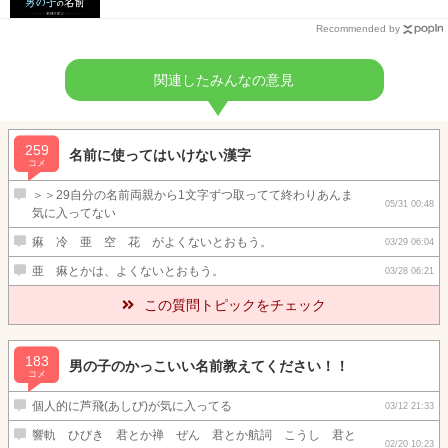
Recommended by
関連したみんなの意見
259
名前に使ってはいけない漢字
コメ
＞＞29自分の名前両親から1文字ずつ取ってて終わりあんま
05/31 00:48
気に入ってない
痳 冷 亜 空 花 がよくないとおもう。
03/29 06:04
亜 痳とかは、よくないとおもう。
03/28 06:21
この質問トピックをチェック
183
男の子のかっこいい名前教えてください！！
コメ
個人的に芦飛(あしび)が気に入ってる
03/12 21:33
響軌 ひびき 君とか禅 ぜん 君とか航詞 こうし 君と
02/20 10:23