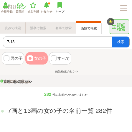
会員登録
質問箱
姓名判断
お知らせ
キープ
詳細
読みで検索
漢字で検索
名字で検索
画数で検索
検索
検索
男の子
女の子
すべて
画数検索のヒント
名付けポンの使い方
直近の検索履歴
282
件の名前がみつかりました
7画と13画の女の子の名前一覧 282件