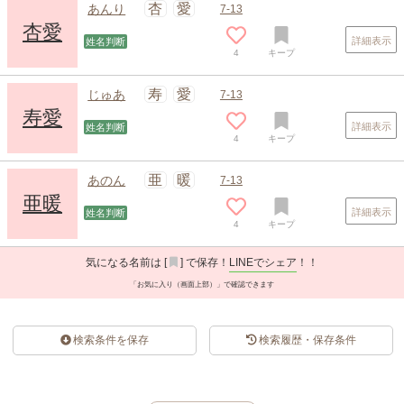
杏
愛
あんり
7-13
杏愛
詳細表示
姓名判断
4
キープ
寿
愛
じゅあ
7-13
寿愛
詳細表示
姓名判断
4
キープ
亜
暖
あのん
7-13
亜暖
詳細表示
姓名判断
4
キープ
気になる名前は [
] で保存！
LINEでシェア
！！
「お気に入り（画面上部）」で確認できます
検索条件を保存
検索履歴・保存条件
スポンサードリンク