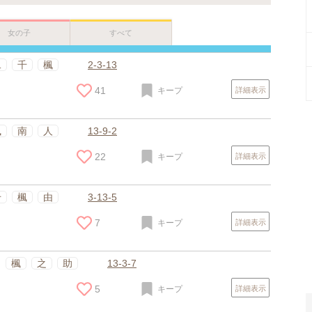
女の子
すべて
二
千
楓
2-3-13
41
キープ
詳細表示
楓
南
人
13-9-2
22
キープ
詳細表示
千
楓
由
3-13-5
7
キープ
詳細表示
スポンサードリンク
楓
之
助
13-3-7
5
キープ
詳細表示