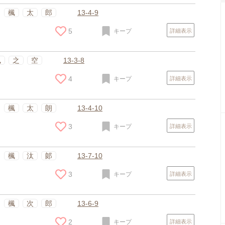
楓
太
郎
13-4-9
5
キープ
詳細表示
楓
之
空
13-3-8
4
キープ
詳細表示
楓
太
朗
13-4-10
3
キープ
詳細表示
楓
汰
郞
13-7-10
3
キープ
詳細表示
楓
次
郎
13-6-9
2
キープ
詳細表示