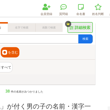
会員登録
質問箱
命名書
姓名判断
詳細検索
名字で検索
画数で検索
索
検索
を含む
すべて
38
件の名前がみつかりました
楓」が付く男の子の名前・漢字一
画数検索のヒント