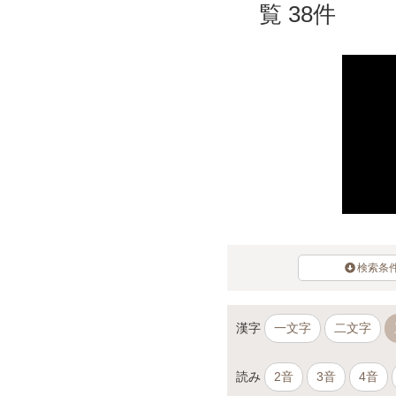
覧 38件
検索条
漢字
一文字
二文字
読み
2音
3音
4音