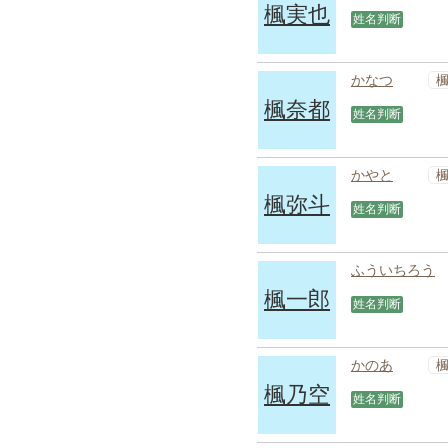
楓実也
姓名判断
かなつ
楓奈都
姓名判断
かやと
楓弥斗
姓名判断
ふういちろう
楓一郎
姓名判断
かのあ
楓乃空
姓名判断