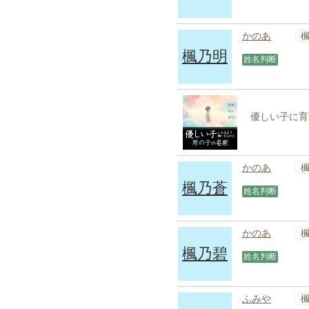
かのあ
楓乃明
姓名判断
優しい子に育
かのあ
楓乃蒼
姓名判断
かのあ
楓乃碧
姓名判断
ふみや