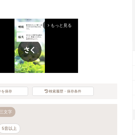
もっと見る
arrow_forward_ios
件を保存
検索履歴・保存条件
Mute
三文字
5音以上