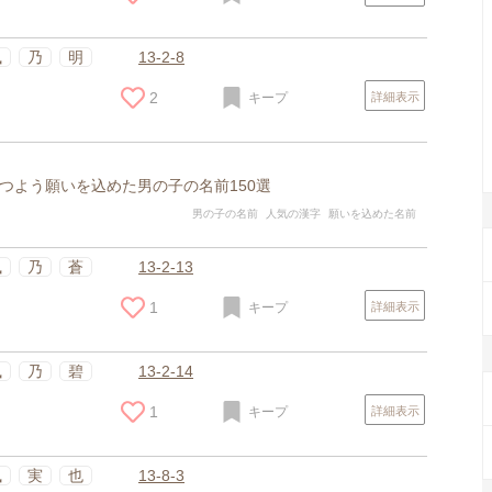
楓
乃
明
13-2-8
2
キープ
詳細表示
つよう願いを込めた男の子の名前150選
男の子の名前
人気の漢字
願いを込めた名前
楓
乃
蒼
13-2-13
1
キープ
詳細表示
楓
乃
碧
13-2-14
1
キープ
詳細表示
楓
実
也
13-8-3