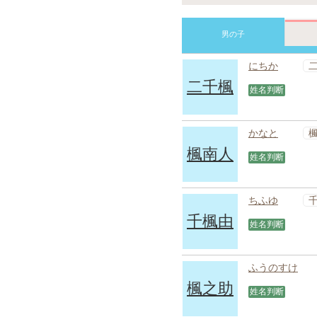
男の子
にちか
二千楓
姓名判断
かなと
楓南人
姓名判断
ちふゆ
千楓由
姓名判断
ふうのすけ
楓之助
姓名判断