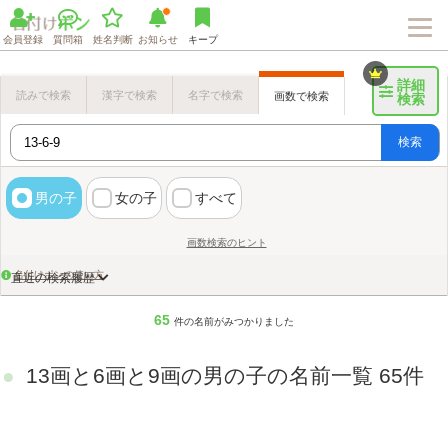
会員登録
質問箱
姓名判断
お知らせ
キープ
詳細
読みで検索
漢字で検索
名字で検索
画数で検索
検索
検索
男の子
女の子
すべて
画数検索のヒント
名付けポンの使い方
直近の検索履歴
65
件の名前がみつかりました
13画と6画と9画の男の子の名前一覧 65件
Loaded
:
72.06%
/
Unmute