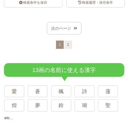
検索条件を保存
検索履歴・保存条件
スポンサードリンク
次のページ
1
2
13画の名前に使える漢字
愛
蒼
楓
詩
蓮
煌
夢
鈴
瑚
聖
etc...