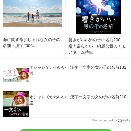
海に関するおしゃれな女の子の
響きがいい男の子の名前200
名前・漢字200個
選！柔らかい、綺麗な音のエモ
いネーム特集
オシャレでかわいい！漢字一文字の女の子の名前181
選
オシャレでかわいい！漢字一文字の女の子の名前210
選
Recommended by