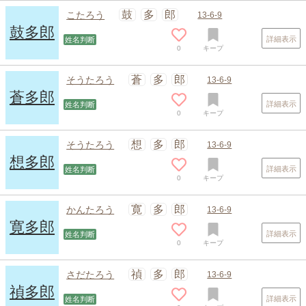
鼓
多
郎
こたろう
13-6-9
鼓多郎
詳細表示
姓名判断
0
キープ
蒼
多
郎
そうたろう
13-6-9
蒼多郎
詳細表示
姓名判断
0
キープ
想
多
郎
そうたろう
13-6-9
想多郎
詳細表示
姓名判断
0
キープ
寛
多
郎
かんたろう
13-6-9
寛多郎
詳細表示
姓名判断
0
キープ
禎
多
郎
さだたろう
13-6-9
禎多郎
詳細表示
姓名判断