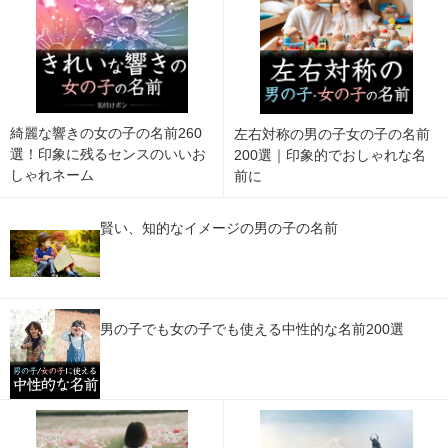
綺麗な響きの女の子の名前260
左右対称の男の子女の子の名前
選！印象に残るセンスのいいお
200選｜印象的でおしゃれな名
しゃれネーム
前に
賢い、知的なイメージの男の子の名前
男の子でも女の子でも使える中性的な名前200選