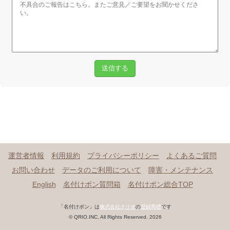
送信する
運営者情報
利用規約
プライバシーポリシー
よくあるご質問
お問い合わせ
データのご利用について
障害・メンテナンス
English
名付けポン質問箱
名付けポン総合TOP
「名付けポン」は
株式会社クリオ
の
登録商標
です
© QRIO.INC, All Rights Reserved. 2026