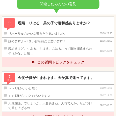
関連したみんなの意見
8
理晴 りはる 男の子で違和感ありますか？
コメ
リハーサルみたいな響きだと思いました。
08/08 22:25
読めますよ～♪良いお名前だと思います！
11/15 21:02
読めるけど、りある、ちはる、みはる、って聞き間違えられ
11/15 20:46
そうかな、と感…
この質問トピックをチェック
7
今度子供が生まれます。天か真で迷ってます。
コメ
＞＞1真がいいと思う
09/19 10:24
＞＞1真がいいとおもいますよ！
09/17 12:50
天真爛漫、でしょうか。天音あまね、天花てんか、などつけ
09/17 08:53
て差し上げるの…