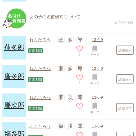
女の子の名前候補について
女の子の名前
蓮
多
郎
れんたろう
13-6-9
蓮多郎
詳細表示
姓名判断
0
キープ
廉
多
郎
れんたろう
13-6-9
廉多郎
詳細表示
姓名判断
0
キープ
廉
次
郎
れんじろう
13-6-9
廉次郎
詳細表示
姓名判断
0
キープ
福
多
郎
ふくたろう
13-6-9
福多郎