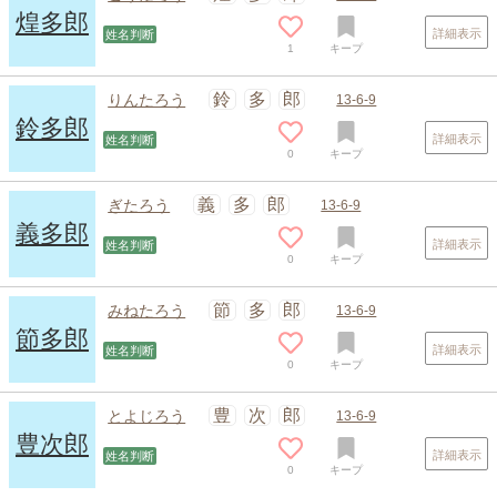
煌多郎
詳細表示
姓名判断
1
キープ
鈴
多
郎
りんたろう
13-6-9
鈴多郎
詳細表示
姓名判断
0
キープ
義
多
郎
ぎたろう
13-6-9
義多郎
詳細表示
姓名判断
0
キープ
スポンサードリンク
節
多
郎
みねたろう
13-6-9
節多郎
詳細表示
姓名判断
0
キープ
豊
次
郎
とよじろう
13-6-9
豊次郎
詳細表示
姓名判断
0
キープ