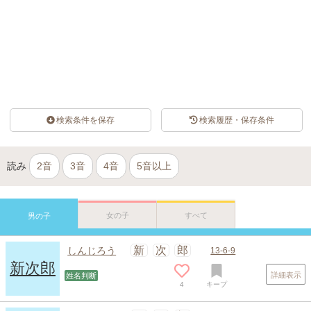
検索条件を保存
検索履歴・保存条件
読み
2音
3音
4音
5音以上
女の子
すべて
男の子
新
次
郎
しんじろう
13-6-9
新次郎
詳細表示
姓名判断
4
キープ