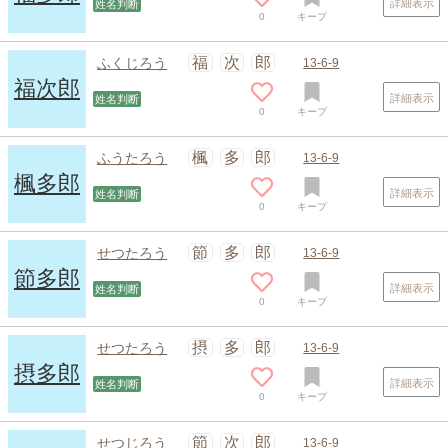
詳細表示
姓名判断
0
キープ
福
次
郎
ふくじろう
13-6-9
福次郎
詳細表示
姓名判断
0
キープ
楓
多
郎
ふうたろう
13-6-9
楓多郎
詳細表示
姓名判断
0
キープ
節
多
郎
せつたろう
13-6-9
節多郎
詳細表示
姓名判断
0
キープ
スポンサードリンク
摂
多
郎
せつたろう
13-6-9
摂多郎
詳細表示
姓名判断
0
キープ
節
次
郎
せつじろう
13-6-9