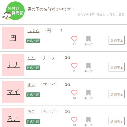
男の子の名前考え中です！
男の子の名前
冬生まれ
珍しい名前
円
つぶら
4
円
詳細表示
姓名判断
12
キープ
ナ
ナ
なな
2-2
ナナ
詳細表示
姓名判断
11
キープ
マ
イ
まい
2-2
マイ
詳細表示
姓名判断
10
キープ
ろ
こ
ろこ
2-2
ろこ
詳細表示
姓名判断
10
キープ