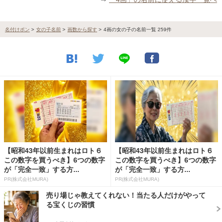
名付けポン
>
女の子名前
>
画数から探す
>
4画の女の子の名前一覧 259件
【昭和43年以前生まれはロト６
【昭和43年以前生まれはロト６
この数字を買うべき】6つの数字
この数字を買うべき】6つの数字
が「完全一致」する方...
が「完全一致」する方...
PR(株式会社MURA)
PR(株式会社MURA)
売り場じゃ教えてくれない！当たる人だけがやって
る宝くじの習慣