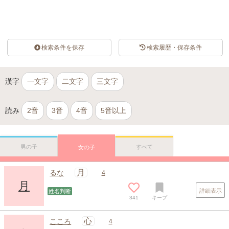
検索条件を保存
検索履歴・保存条件
漢字
一文字
二文字
三文字
読み
2音
3音
4音
5音以上
男の子
すべて
女の子
月
るな
4
月
詳細表示
姓名判断
341
キープ
心
こころ
4