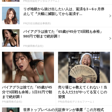
PR(合同会社デジタルファーム )
リボ地獄から抜け出したい人は、返済を3～6ヶ月停
止して『大幅に減額してから返済す...
PR(渋谷法務総合事務所)
バイアグラは捨てた「65歳が45分で3回戦も余裕」
980円で朝まで絶好調！
PR(健商株式会社)
バイアグラは捨てた「65歳が45
売り場じゃ教えてくれない！当
分で3回戦も余裕」1日31円で朝
たる人だけがやってる宝くじの
まで絶好調！
習慣
PR(健商株式会社)
PR(合同会社デジタルファーム )
世界トップレベルの元証券マンが暴露「この方程式