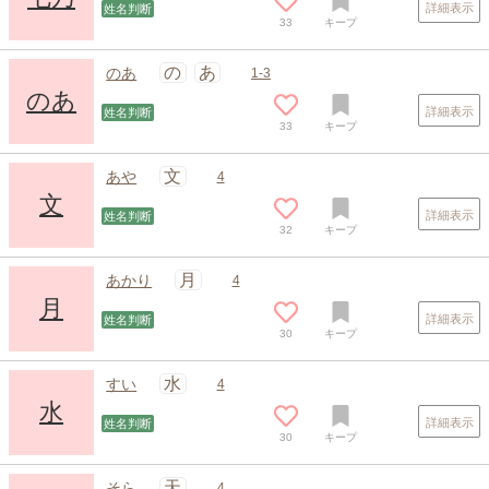
詳細表示
姓名判断
33
キープ
の
あ
のあ
1-3
のあ
詳細表示
姓名判断
33
キープ
文
あや
4
文
詳細表示
姓名判断
32
キープ
スポンサードリンク
月
あかり
4
月
詳細表示
姓名判断
30
キープ
水
すい
4
水
詳細表示
姓名判断
30
キープ
天
そら
4