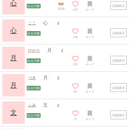
心
詳細表示
姓名判断
2018
197
キープ
心
ここ
4
心
詳細表示
姓名判断
148
キープ
スポンサードリンク
月
ひかり
4
月
詳細表示
姓名判断
107
キープ
月
つき
4
月
詳細表示
姓名判断
85
キープ
文
ふみ
4
文
詳細表示
姓名判断
72
キープ