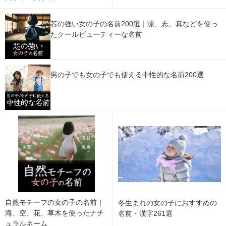
芯の強い女の子の名前200選｜凛、志、真などを使っ
たクールビューティーな名前
男の子でも女の子でも使える中性的な名前200選
自然モチーフの女の子の名前｜
冬生まれの女の子におすすめの
海、空、花、草木を使ったナチ
名前・漢字261選
ュラルネーム