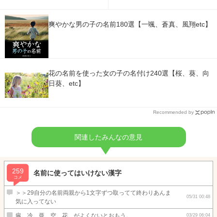
爽やかな男の子の名前180選【一颯、蒼真、風翔etc】
花の名前を使った女の子の名付け240選【桜、葵、向
日葵、etc】
Recommended by
関連したみんなの意見
259
名前に使ってはいけない漢字
コメ
＞＞29自分の名前両親から1文字ずつ取ってて終わりあんま
05/31 00:48
気に入ってない
痳 冷 亜 空 花 がよくないとおもう。
03/29 06:04