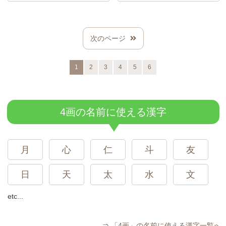
スポンサードリンク
次のページ
1
2
3
4
5
6
4画の名前に使える漢字
月
心
仁
斗
友
日
天
太
水
文
etc...
⇒
「4画」の名前に使える漢字一覧へ