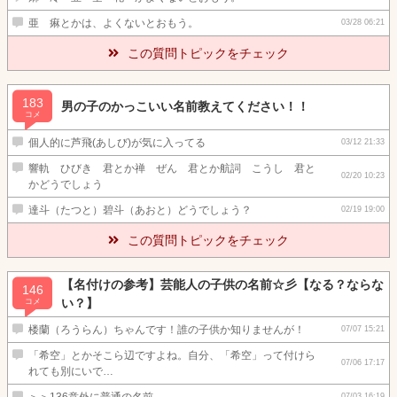
亜 痳とかは、よくないとおもう。
03/28 06:21
この質問トピックをチェック
183
男の子のかっこいい名前教えてください！！
コメ
個人的に芦飛(あしび)が気に入ってる
03/12 21:33
響軌 ひびき 君とか禅 ぜん 君とか航詞 こうし 君と
02/20 10:23
かどうでしょう
達斗（たつと）碧斗（あおと）どうでしょう？
02/19 19:00
この質問トピックをチェック
【名付けの参考】芸能人の子供の名前☆彡【なる？ならな
146
い？】
コメ
楼蘭（ろうらん）ちゃんです！誰の子供か知りませんが！
07/07 15:21
「希空」とかそこら辺ですよね。自分、「希空」って付けら
07/06 17:17
れても別にいで…
＞＞136意外に普通の名前、、、
07/03 16:19