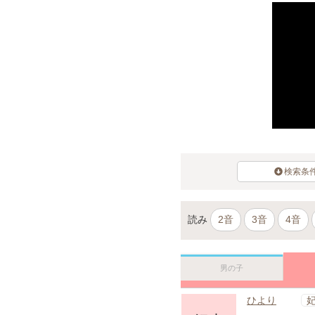
検索条
読み
2音
3音
4音
男の子
ひより