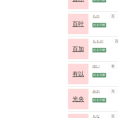
姓名判断
百
もか
百叶
姓名判断
ももか
百加
姓名判断
有
ゆい
有以
姓名判断
光
みお
光央
姓名判断
百
もな