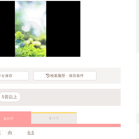
件を保存
検索履歴・保存条件
5音以上
すべて
女の子
妃
由
6-5