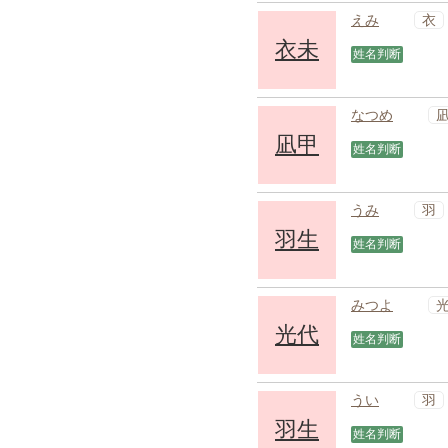
衣
えみ
衣未
姓名判断
なつめ
凪甲
姓名判断
羽
うみ
羽生
姓名判断
みつよ
光代
姓名判断
羽
うい
羽生
姓名判断