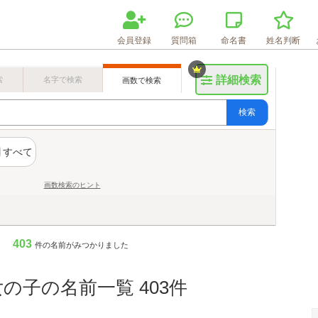
会員登録
質問箱
命名書
姓名判断
詳細検索
索
名字で検索
画数で検索
検索
すべて
画数検索のヒント
403
件の名前がみつかりました
の子の名前一覧 403件