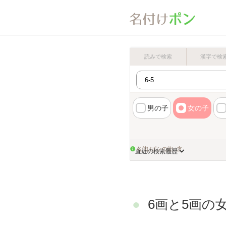
読みで検索
漢字で検
男の子
女の子
名付けポンの使い方
直近の検索履歴
6画と5画の女