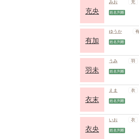
充
みお
充央
姓名判断
ゆうか
有加
姓名判断
羽
うみ
羽未
姓名判断
衣
えま
衣末
姓名判断
衣
いお
衣央
姓名判断