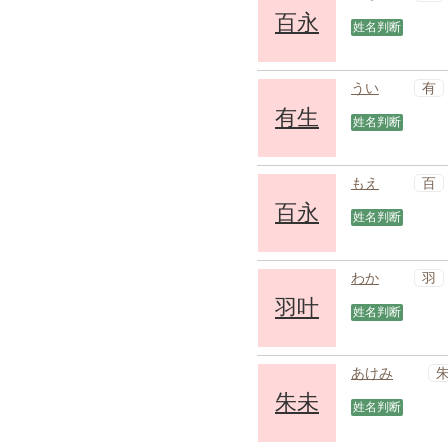
百永
姓名判断
有
うい
有生
姓名判断
百
もえ
百永
姓名判断
羽
わか
羽叶
姓名判断
あけみ
朱未
姓名判断