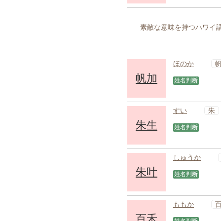
素敵な意味を持つハワイ語
ほのか
帆加
姓名判断
朱
すい
朱生
姓名判断
しゅうか
朱叶
姓名判断
ももか
百禾