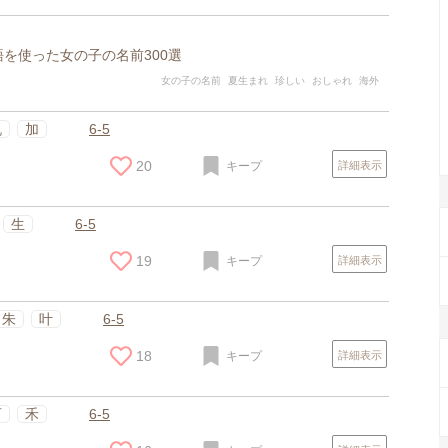
を使った女の子の名前300選
女の子の名前
夏生まれ
珍しい
おしゃれ
海外
帆
加
6-5
20
キープ
詳細表示
生
6-5
19
キープ
詳細表示
朱
叶
6-5
18
キープ
詳細表示
百
禾
6-5