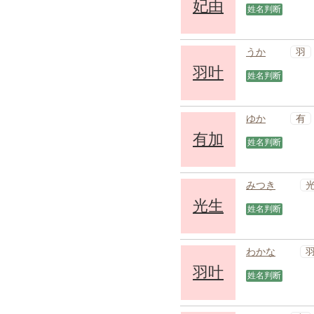
妃由
姓名判断
羽
うか
羽叶
姓名判断
有
ゆか
有加
姓名判断
みつき
光生
姓名判断
わかな
羽叶
姓名判断