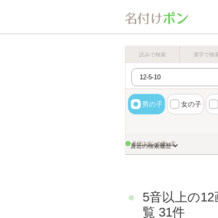
読みで検索
漢字で検
男の子
女の子
名付けポンの使い方
直近の検索履歴
5音以上の1
覧 31件