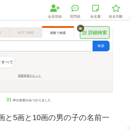
会員登録
質問箱
命名書
姓名判断
詳細検索
索
名字で検索
画数で検索
検索
すべて
画数検索のヒント
31
件の名前がみつかりました
2画と5画と10画の男の子の名前一