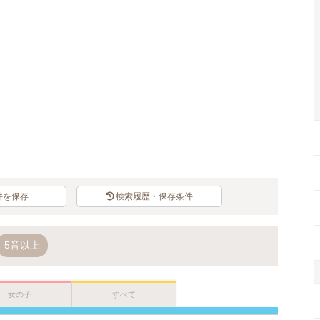
Loaded
:
67.57%
/
Unmute
件を保存
検索履歴・保存条件
5音以上
女の子
すべて