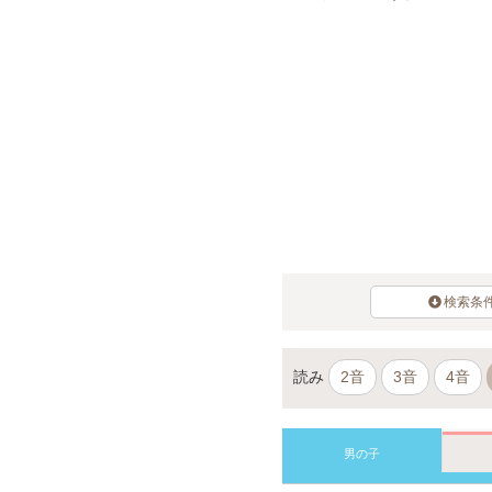
検索条
読み
2音
3音
4音
男の子