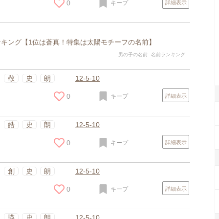
0
キープ
詳細表示
ランキング【1位は蒼真！特集は太陽モチーフの名前】
男の子の名前
名前ランキング
敬
史
朗
12-5-10
0
キープ
詳細表示
皓
史
朗
12-5-10
0
キープ
詳細表示
創
史
朗
12-5-10
0
キープ
詳細表示
瑛
史
朗
12-5-10