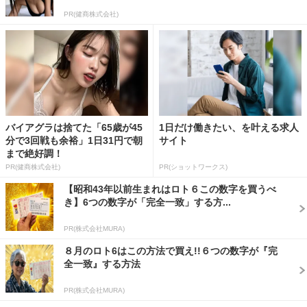
PR(健商株式会社)
バイアグラは捨てた「65歳が45
1日だけ働きたい、を叶える求人
分で3回戦も余裕」1日31円で朝
サイト
まで絶好調！
PR(健商株式会社)
PR(ショットワークス)
【昭和43年以前生まれはロト６この数字を買うべ
き】6つの数字が「完全一致」する方...
PR(株式会社MURA)
８月のロト6はこの方法で買え!!６つの数字が『完
全一致』する方法
PR(株式会社MURA)