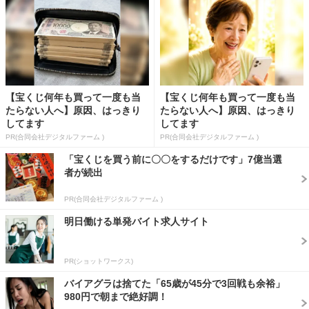
【宝くじ何年も買って一度も当
【宝くじ何年も買って一度も当
たらない人へ】原因、はっきり
たらない人へ】原因、はっきり
してます
してます
PR(合同会社デジタルファーム )
PR(合同会社デジタルファーム )
「宝くじを買う前に〇〇をするだけです」7億当選
者が続出
PR(合同会社デジタルファーム )
明日働ける単発バイト求人サイト
PR(ショットワークス)
バイアグラは捨てた「65歳が45分で3回戦も余裕」
980円で朝まで絶好調！