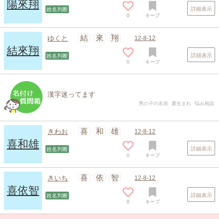
陽來翔
詳細表示
姓名判断
0
キープ
結
來
翔
ゆくと
12-8-12
結來翔
詳細表示
姓名判断
0
キープ
漢字迷ってます
男の子の名前
夏生まれ
悩み相談
喜
和
雄
きわお
12-8-12
喜和雄
詳細表示
姓名判断
0
キープ
喜
依
智
きいち
12-8-12
喜依智
詳細表示
姓名判断
0
キープ