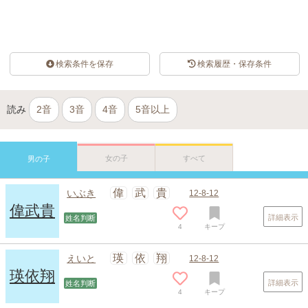
検索条件を保存
検索履歴・保存条件
読み
2音
3音
4音
5音以上
女の子
すべて
男の子
偉
武
貴
いぶき
12-8-12
偉武貴
詳細表示
姓名判断
4
キープ
瑛
依
翔
えいと
12-8-12
瑛依翔
詳細表示
姓名判断
4
キープ