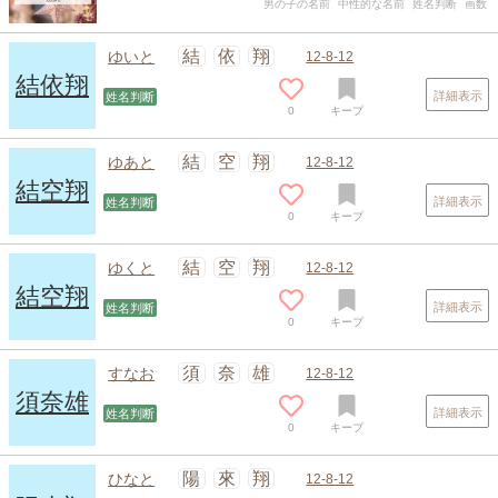
男の子の名前
中性的な名前
姓名判断
画数
結
依
翔
ゆいと
12-8-12
結依翔
詳細表示
姓名判断
0
キープ
結
空
翔
ゆあと
12-8-12
結空翔
詳細表示
姓名判断
0
キープ
結
空
翔
ゆくと
12-8-12
結空翔
詳細表示
姓名判断
0
キープ
スポンサードリンク
須
奈
雄
すなお
12-8-12
須奈雄
詳細表示
姓名判断
0
キープ
陽
來
翔
ひなと
12-8-12