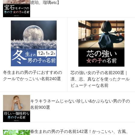
琥珀、瑠璃etc】
冬生まれの男の子におすすめの
芯の強い女の子の名前200選｜
クールでかっこいい名前240選
凛、志、真などを使ったクール
ビューティーな名前
キラキラネームじゃない珍しい&かぶらない男の子の
名前900選
春生まれの男の子の名前142選！かっこいい、古風、