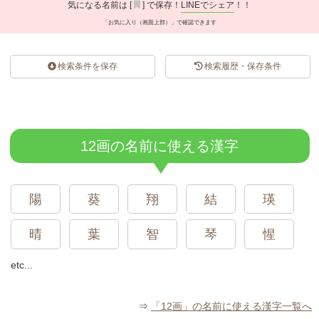
気になる名前は [
] で保存！
LINEでシェア
！！
「お気に入り（画面上部）」で確認できます
検索条件を保存
検索履歴・保存条件
スポンサードリンク
12画の名前に使える漢字
陽
葵
翔
結
瑛
晴
葉
智
琴
惺
etc...
⇒
「12画」の名前に使える漢字一覧へ