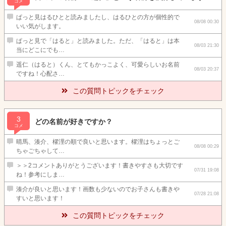
コメ
ぱっと見はるひとと読みましたし、はるひとの方が個性的で
08/08 00:30
いい気がします。
ぱっと見で「はると」と読みました。ただ、「はると」は本
08/03 21:30
当にどこにでも…
遥仁（はると）くん、とてもかっこよく、可愛らしいお名前
08/03 20:37
ですね！心配さ…
この質問トピックをチェック
3
どの名前が好きですか？
コメ
晴馬、湊介、櫂浬の順で良いと思います。櫂浬はちょっとご
08/08 00:29
ちゃごちゃして…
＞＞2コメントありがとうございます！書きやすさも大切です
07/31 19:08
ね！参考にしま…
湊介が良いと思います！画数も少ないのでお子さんも書きや
07/28 21:08
すいと思います！
この質問トピックをチェック