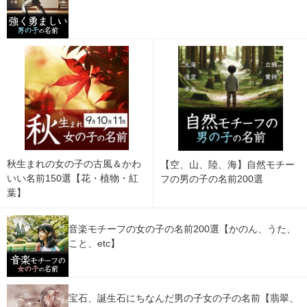
秋生まれの女の子の古風＆かわ
【空、山、陸、海】自然モチー
いい名前150選【花・植物・紅
フの男の子の名前200選
葉】
音楽モチーフの女の子の名前200選【かのん、うた、
こと、etc】
宝石、誕生石にちなんだ男の子女の子の名前【翡翠、