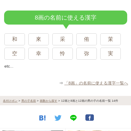
8画の名前に使える漢字
和
來
采
侑
茉
空
幸
怜
弥
実
etc...
⇒
「8画」の名前に使える漢字一覧へ
名付けポン
>
男の子名前
>
画数から探す
>
12画と8画と12画の男の子の名前一覧 14件