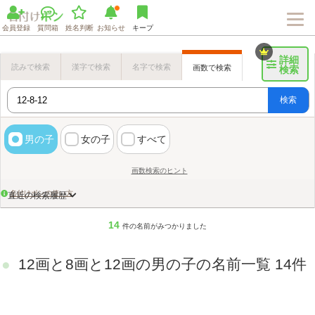
会員登録
質問箱
姓名判断
お知らせ
キープ
詳細
読みで検索
漢字で検索
名字で検索
画数で検索
検索
検索
男の子
女の子
すべて
画数検索のヒント
名付けポンの使い方
直近の検索履歴
14
件の名前がみつかりました
12画と8画と12画の男の子の名前一覧 14件