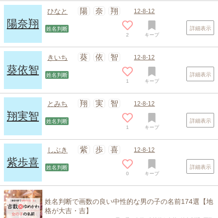
陽
奈
翔
ひなと
12-8-12
陽奈翔
詳細表示
姓名判断
2
キープ
スポンサードリンク
葵
依
智
きいち
12-8-12
葵依智
詳細表示
姓名判断
1
キープ
翔
実
智
とみち
12-8-12
翔実智
詳細表示
姓名判断
1
キープ
紫
歩
喜
しぶき
12-8-12
紫歩喜
詳細表示
姓名判断
0
キープ
姓名判断で画数の良い中性的な男の子の名前174選【地
格が大吉・吉】