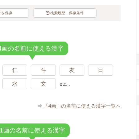
件を保存
検索履歴・保存条件
スポンサードリンク
4画の名前に使える漢字
仁
斗
友
日
水
文
etc...
⇒
「4画」の名前に使える漢字一覧へ
11画の名前に使える漢字