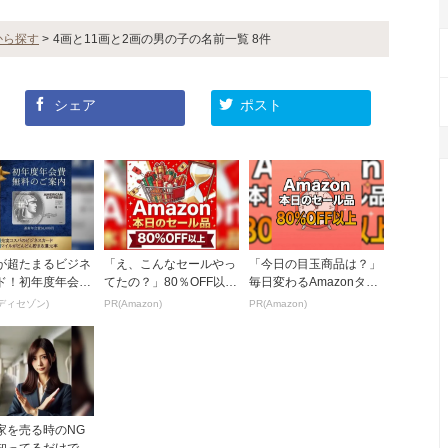
から探す
>
4画と11画と2画の男の子の名前一覧 8件
シェア
ポスト
が超たまるビジネ
「え、こんなセールやっ
「今日の目玉商品は？」
ド！初年度年会費
てたの？」80％OFF以上
毎日変わるAmazonタイ
元率最大1.12
が続々登場！Amazonの
ムセールが見逃せない
ディセゾン)
PR(Amazon)
PR(Amazon)
本気が...
家を売る時のNG