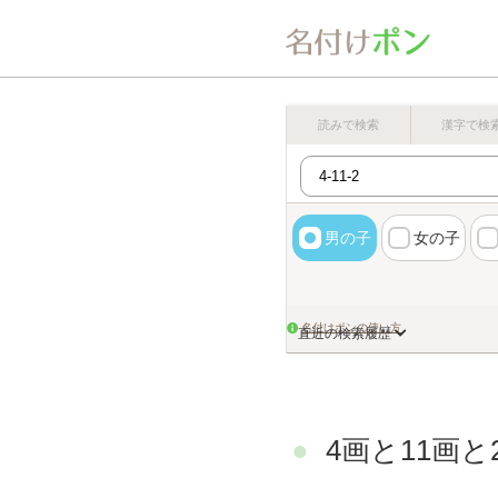
読みで検索
漢字で検
男の子
女の子
名付けポンの使い方
直近の検索履歴
4画と11画