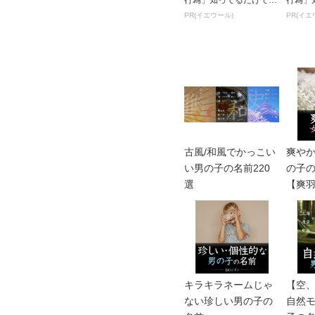
行為」知ってるだけで得
行為」
する事とは
する事
PR(イエウール)
PR(イエ
古風/和風でかっこい
爽や
い男の子の名前220
の子の
選
【爽
etc】
キラキラネームじゃ
【空
ない珍しい男の子の
自然