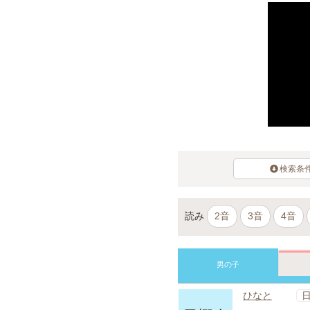
検索条
読み
2音
3音
4音
男の子
ひなと