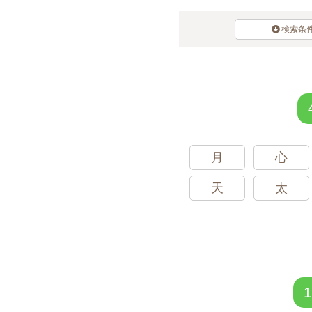
検索条
月
心
天
太