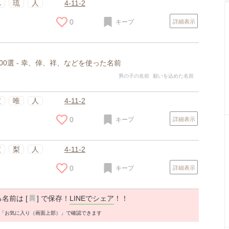
巴
琉
人
4-11-2
0
キープ
詳細表示
0選 - 幸、倖、祥、などを使った名前
男の子の名前
願いを込めた名前
友
唯
人
4-11-2
0
キープ
詳細表示
友
梨
人
4-11-2
0
キープ
詳細表示
名前は [
] で保存！
LINEでシェア
！！
「お気に入り（画面上部）」で確認できます