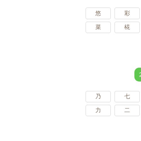
悠
彩
菜
椛
乃
七
力
二