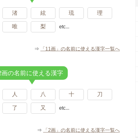
渚
絃
琉
理
唯
梨
etc...
⇒
「11画」の名前に使える漢字一覧へ
2画の名前に使える漢字
人
八
十
刀
了
又
etc...
⇒
「2画」の名前に使える漢字一覧へ