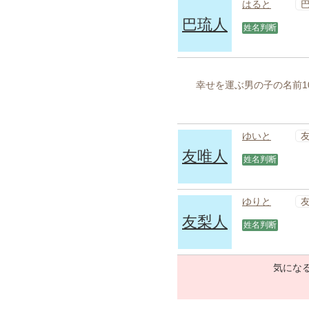
はると
巴琉人
姓名判断
幸せを運ぶ男の子の名前10
ゆいと
友唯人
姓名判断
ゆりと
友梨人
姓名判断
気になる