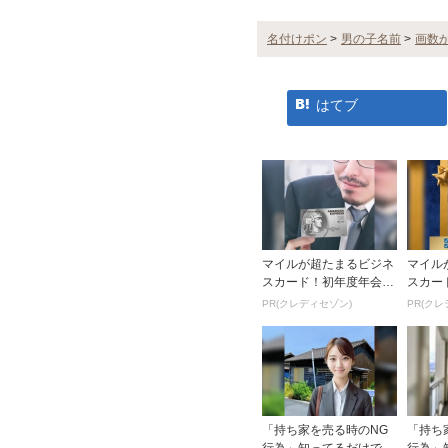
名付けポン
>
男の子名前
>
画数
はてブ
マイルが超たまるビジネ
マイル
スカード！初年度年会費
スカー
無料で還元率最大1.12
無料で還
PR(クレディセゾン)
PR(クレ
5%
5%
「持ち家を売る時のNG
「持ち