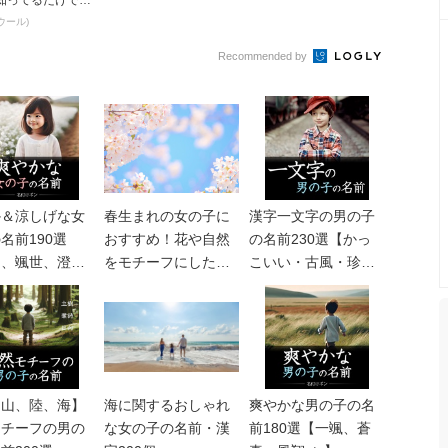
知ってるだけで得
とは
ウール)
Recommended by
か＆涼しげな女
春生まれの女の子に
漢字一文字の男の子
名前190選
おすすめ！花や自然
の名前230選【かっ
羽、颯世、澄玲
をモチーフにしたか
こいい・古風・珍し
わいい名前211選
いなど】
、山、陸、海】
海に関するおしゃれ
爽やかな男の子の名
モチーフの男の
な女の子の名前・漢
前180選【一颯、蒼