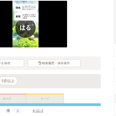
件を保存
検索履歴・保存条件
5音以上
女の子
すべて
日
梛
人
4-11-2