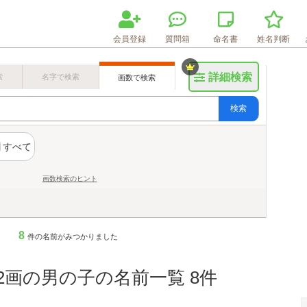
会員登録
質問箱
命名書
姓名判断
詳細検索
索
名字で検索
画数で検索
検索
すべて
画数検索のヒント
8
件の名前がみつかりました
と2画の男の子の名前一覧 8件