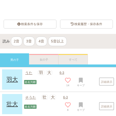
検索条件を保存
検索履歴・保存条件
読み
2音
3音
4音
5音以上
女の子
すべて
男の子
羽
大
うた
6-3
羽大
詳細表示
姓名判断
14
キープ
壮
大
そうた
6-3
壮大
詳細表示
姓名判断
8
キープ