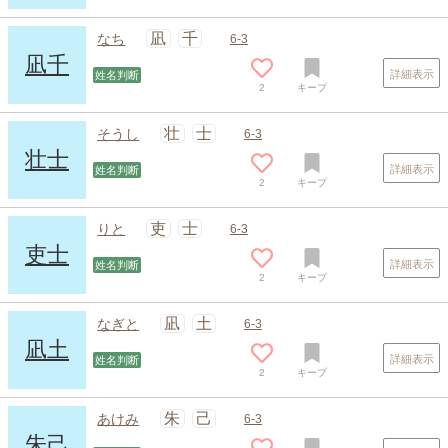
凪
千
なち
6-3
凪千
詳細表示
姓名判断
2
キープ
壮
士
そうし
6-3
壮士
詳細表示
姓名判断
2
キープ
吏
士
りと
6-3
吏士
詳細表示
姓名判断
2
キープ
凪
土
なぎと
6-3
凪土
詳細表示
姓名判断
2
キープ
朱
己
あけみ
6-3
朱己