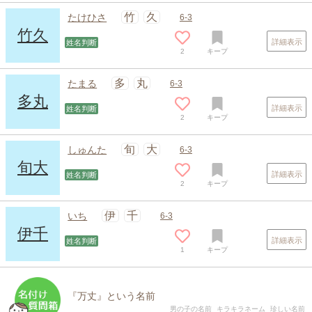
竹
久
たけひさ
6-3
竹久
詳細表示
姓名判断
2
キープ
多
丸
たまる
6-3
多丸
詳細表示
姓名判断
2
キープ
旬
大
しゅんた
6-3
旬大
詳細表示
姓名判断
2
キープ
伊
千
いち
6-3
伊千
詳細表示
姓名判断
1
キープ
『万丈』という名前
男の子の名前
キラキラネーム
珍しい名前