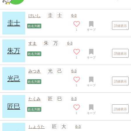
圭
士
けいし
6-3
圭士
詳細表示
姓名判断
1
キープ
朱
万
すま
6-3
朱万
詳細表示
姓名判断
1
キープ
光
己
みつき
6-3
光己
詳細表示
姓名判断
1
キープ
匠
巳
たくみ
6-3
匠巳
詳細表示
姓名判断
1
キープ
匠
大
しょうた
6-3