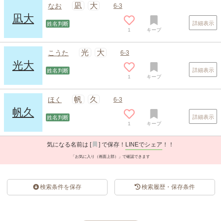
凪
大
なお
6-3
凪大
詳細表示
姓名判断
1
キープ
光
大
こうた
6-3
光大
詳細表示
姓名判断
1
キープ
帆
久
ほく
6-3
帆久
詳細表示
姓名判断
1
キープ
気になる名前は [
] で保存！
LINEでシェア
！！
「お気に入り（画面上部）」で確認できます
検索条件を保存
検索履歴・保存条件
スポンサードリンク