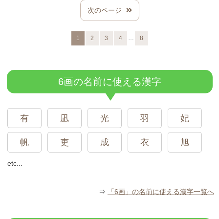
次のページ
…
1
2
3
4
8
6画の名前に使える漢字
有
凪
光
羽
妃
帆
吏
成
衣
旭
etc...
⇒
「6画」の名前に使える漢字一覧へ