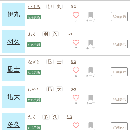
伊
丸
いまる
6-3
伊丸
詳細表示
姓名判断
7
キープ
スポンサードリンク
羽
久
わく
6-3
羽久
詳細表示
姓名判断
7
キープ
凪
士
なぎと
6-3
凪士
詳細表示
姓名判断
6
キープ
迅
大
はやと
6-3
迅大
詳細表示
姓名判断
6
キープ
多
久
たく
6-3
多久
詳細表示
姓名判断