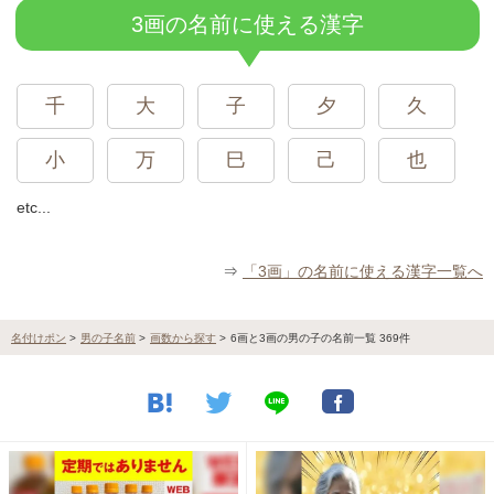
3画の名前に使える漢字
千
大
子
夕
久
小
万
巳
己
也
etc...
⇒
「3画」の名前に使える漢字一覧へ
名付けポン
>
男の子名前
>
画数から探す
>
6画と3画の男の子の名前一覧 369件