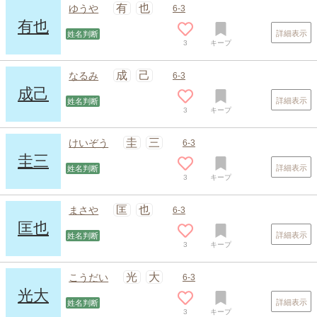
有
也
ゆうや
6-3
有也
詳細表示
姓名判断
3
キープ
成
己
なるみ
6-3
成己
詳細表示
姓名判断
3
キープ
スポンサードリンク
圭
三
けいぞう
6-3
圭三
詳細表示
姓名判断
3
キープ
匡
也
まさや
6-3
匡也
詳細表示
姓名判断
3
キープ
光
大
こうだい
6-3
光大
詳細表示
姓名判断
3
キープ