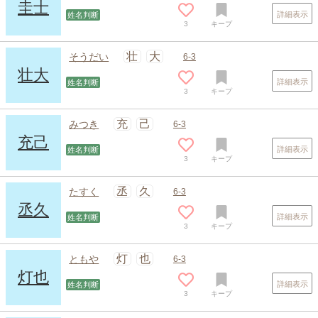
圭士
詳細表示
姓名判断
3
キープ
壮
大
そうだい
6-3
壮大
詳細表示
姓名判断
3
キープ
充
己
みつき
6-3
充己
詳細表示
姓名判断
3
キープ
丞
久
たすく
6-3
丞久
詳細表示
姓名判断
3
キープ
灯
也
ともや
6-3
灯也
詳細表示
姓名判断
3
キープ