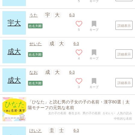
5
キープ
宇
大
うた
6-3
宇大
詳細表示
姓名判断
5
キープ
成
大
せいた
6-3
成大
詳細表示
姓名判断
4
キープ
成
大
なお
6-3
成大
詳細表示
姓名判断
3
キープ
「ひなた」と読む男の子女の子の名前・漢字80選｜太
陽モチーフの元気な名前
女の子の名前
春生まれ
男の子の名前
かわいい
人気の読み
中性的な名前
圭
士
けいと
6-3