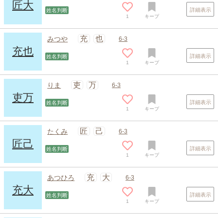
匠大
詳細表示
姓名判断
1
キープ
充
也
みつや
6-3
充也
詳細表示
姓名判断
1
キープ
吏
万
りま
6-3
吏万
詳細表示
姓名判断
1
キープ
スポンサードリンク
匠
己
たくみ
6-3
匠己
詳細表示
姓名判断
1
キープ
充
大
あつひろ
6-3
充大
詳細表示
姓名判断
1
キープ