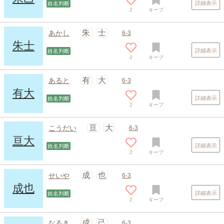
詳細表示
姓名判断
2
キープ
朱
士
あかし
6-3
朱士
詳細表示
姓名判断
2
キープ
有
大
あると
6-3
有大
詳細表示
姓名判断
2
キープ
亘
大
こうだい
6-3
亘大
詳細表示
姓名判断
2
キープ
成
也
せいや
6-3
成也
詳細表示
姓名判断
2
キープ
成
己
なるき
6-3