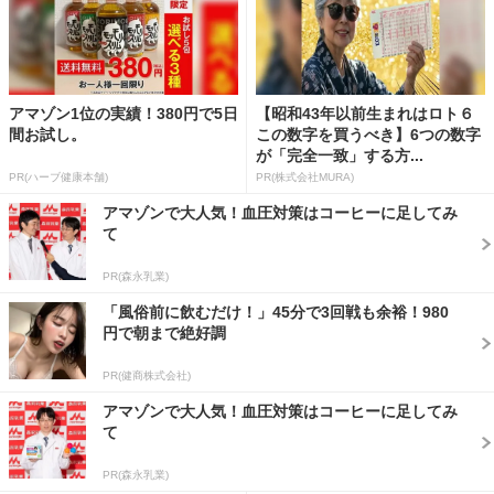
アマゾン1位の実績！380円で5日
【昭和43年以前生まれはロト６
間お試し。
この数字を買うべき】6つの数字
が「完全一致」する方...
PR(ハーブ健康本舗)
PR(株式会社MURA)
アマゾンで大人気！血圧対策はコーヒーに足してみ
て
PR(森永乳業)
「風俗前に飲むだけ！」45分で3回戦も余裕！980
円で朝まで絶好調
PR(健商株式会社)
アマゾンで大人気！血圧対策はコーヒーに足してみ
て
PR(森永乳業)