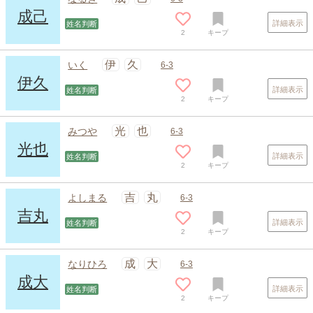
成己
詳細表示
姓名判断
2
キープ
伊
久
いく
6-3
伊久
詳細表示
姓名判断
2
キープ
スポンサードリンク
光
也
みつや
6-3
光也
詳細表示
姓名判断
2
キープ
吉
丸
よしまる
6-3
吉丸
詳細表示
姓名判断
2
キープ
成
大
なりひろ
6-3
成大
詳細表示
姓名判断
2
キープ