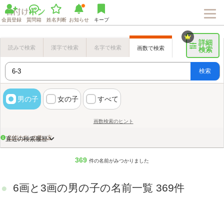
会員登録
質問箱
姓名判断
お知らせ
キープ
詳細
読みで検索
漢字で検索
名字で検索
画数で検索
検索
検索
男の子
女の子
すべて
画数検索のヒント
名付けポンの使い方
直近の検索履歴
369
件の名前がみつかりました
6画と3画の男の子の名前一覧 369件