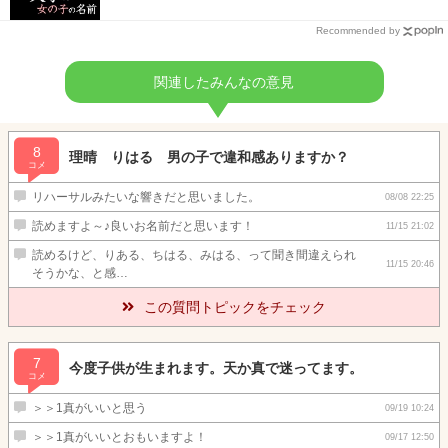
Recommended by
関連したみんなの意見
8
理晴 りはる 男の子で違和感ありますか？
コメ
リハーサルみたいな響きだと思いました。
08/08 22:25
読めますよ～♪良いお名前だと思います！
11/15 21:02
読めるけど、りある、ちはる、みはる、って聞き間違えられ
11/15 20:46
そうかな、と感…
この質問トピックをチェック
7
今度子供が生まれます。天か真で迷ってます。
コメ
＞＞1真がいいと思う
09/19 10:24
＞＞1真がいいとおもいますよ！
09/17 12:50