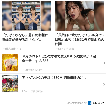
「たばこ税なし」思わぬ朗報に
「風俗前に飲むだけ！」45分で3
喫煙者が群がる新型タバコ
回戦も余裕！1日31円で朝まで絶
好調
PR(株式会社HAL)
PR(健商株式会社)
８月のロト6はこの方法で買え!!６つの数字が『完
全一致』する方法
PR(株式会社MURA)
アマゾン1位の実績！380円で5日間お試し。
PR(ハーブ健康本舗)
Recommended by