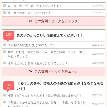
痳 冷 亜 空 花 がよくないとおもう。
03/29 06:04
亜 痳とかは、よくないとおもう。
03/28 06:21
この質問トピックをチェック
183
男の子のかっこいい名前教えてください！！
コメ
個人的に芦飛(あしび)が気に入ってる
03/12 21:33
響軌 ひびき 君とか禅 ぜん 君とか航詞 こうし 君と
02/20 10:23
かどうでしょう
達斗（たつと）碧斗（あおと）どうでしょう？
02/19 19:00
この質問トピックをチェック
【名付けの参考】芸能人の子供の名前☆彡【なる？ならな
146
い？】
コメ
楼蘭（ろうらん）ちゃんです！誰の子供か知りませんが！
07/07 15:21
「希空」とかそこら辺ですよね。自分、「希空」って付けら
07/06 17:17
れても別にいで…