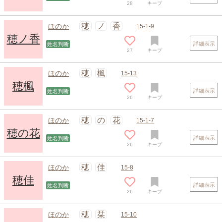
28
キープ
穂
ノ
香
ほのか
15-1-9
穂ノ香
詳細表示
姓名判断
27
キープ
穂
楓
ほのか
15-13
穂楓
詳細表示
姓名判断
26
キープ
スポンサードリンク
穂
の
花
ほのか
15-1-7
穂の花
詳細表示
姓名判断
26
キープ
穂
佳
ほのか
15-8
穂佳
詳細表示
姓名判断
26
キープ
穂
栞
ほのか
15-10