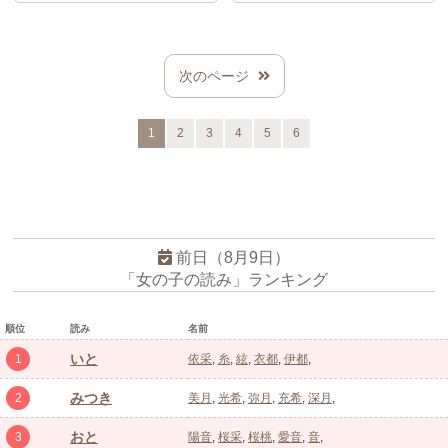
スポンサードリンク
次のページ
1
2
3
4
5
6
前日（8月9日）
「女の子の読み」ランキング
順位
読み
名前
いと
1
依采
糸
絃
衣都
伊都
みつき
2
美月
光希
弥月
充希
深月
おと
3
陽音
桜采
桜桃
愛音
音