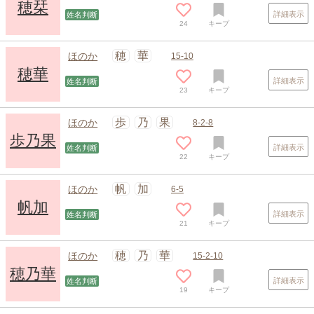
穂栞
詳細表示
姓名判断
24
キープ
穂
華
ほのか
15-10
穂華
詳細表示
姓名判断
23
キープ
歩
乃
果
ほのか
8-2-8
歩乃果
詳細表示
姓名判断
22
キープ
帆
加
ほのか
6-5
帆加
詳細表示
姓名判断
21
キープ
穂
乃
華
ほのか
15-2-10
穂乃華
詳細表示
姓名判断
19
キープ