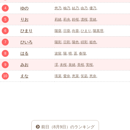
ゆの
4
悠乃
柚乃
結乃
由乃
優乃
りお
5
莉緒
莉央
鈴桜
凛桜
里緒
ひまり
6
陽葵
日葵
向葵
ひまり
陽真理
ひいろ
7
陽彩
日彩
陽色
緋彩
姫色
はる
8
波留
陽
晴
遥
春瑠
みお
9
澪
未桜
泉緒
美桜
実桜
えな
10
瑛菜
愛奈
恵菜
笑凪
恵奈
前日（8月9日）のランキング