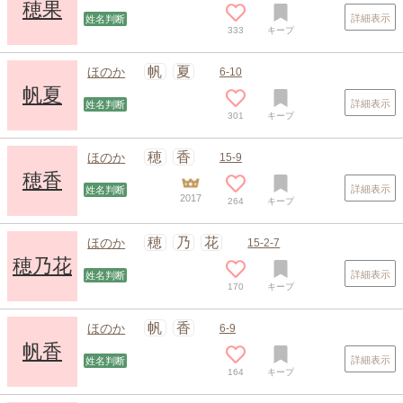
穂果
詳細表示
姓名判断
333
キープ
帆
夏
ほのか
6-10
帆夏
詳細表示
姓名判断
301
キープ
スポンサードリンク
穂
香
ほのか
15-9
穂香
詳細表示
姓名判断
2017
264
キープ
穂
乃
花
ほのか
15-2-7
穂乃花
詳細表示
姓名判断
170
キープ
帆
香
ほのか
6-9
帆香
詳細表示
姓名判断
164
キープ