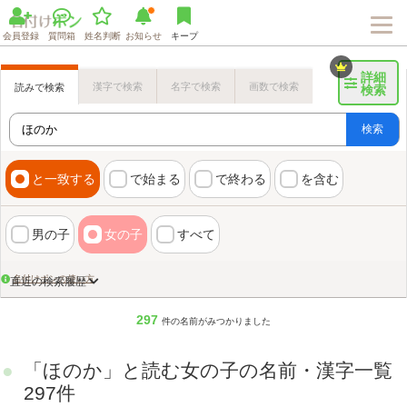
会員登録
質問箱
姓名判断
お知らせ
キープ
詳細
漢字で検索
名字で検索
画数で検索
読みで検索
検索
検索
と一致する
で始まる
で終わる
を含む
男の子
女の子
すべて
名付けポンの使い方
直近の検索履歴
297
件の名前がみつかりました
「ほのか」と読む女の子の名前・漢字一覧
画数検索のヒント
297件