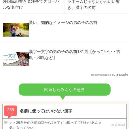
外国風の響き＆漢字でグローバ
ラネームじゃないかわいい響
ルな名付け
き、漢字の名前
賢い、知的なイメージの男の子の名前
漢字一文字の男の子の名前181選【かっこいい・古
風・和風など】
Recommended by
関連したみんなの意見
259
名前に使ってはいけない漢字
コメ
＞＞29自分の名前両親から1文字ずつ取ってて終わりあんま
05/31 00:48
気に入ってない