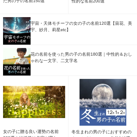
た男の子の名前150選
性的な名前200選
宇宙・天体モチーフの女の子の名前120選【宙花、美
宇、紗月、莉星etc】
花の名前を使った男の子の名前180選｜中性的＆おし
ゃれな一文字、二文字名
女の子に贈る良い運勢の名前
冬生まれの男の子におすすめの