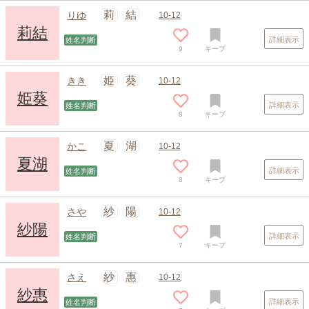
莉
結
りゆ
10-12
莉結
詳細表示
姓名判断
9
キープ
姫
葵
きき
10-12
姫葵
詳細表示
姓名判断
8
キープ
夏
湖
かこ
10-12
夏湖
詳細表示
姓名判断
8
キープ
スポンサードリンク
紗
陽
さや
10-12
紗陽
詳細表示
姓名判断
7
キープ
紗
惠
さえ
10-12
紗惠
詳細表示
姓名判断