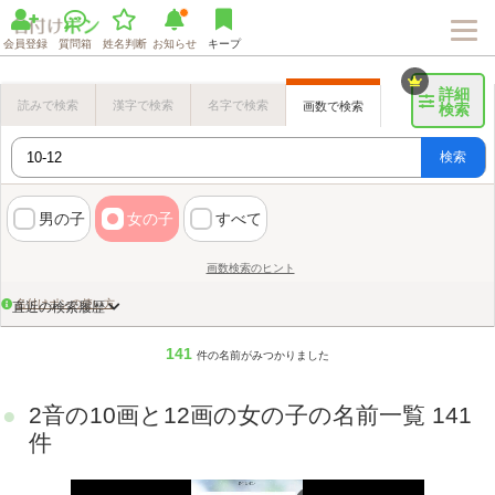
会員登録
質問箱
姓名判断
お知らせ
キープ
詳細
読みで検索
漢字で検索
名字で検索
画数で検索
検索
検索
男の子
女の子
すべて
画数検索のヒント
名付けポンの使い方
直近の検索履歴
141
件の名前がみつかりました
2音の10画と12画の女の子の名前一覧 141
件