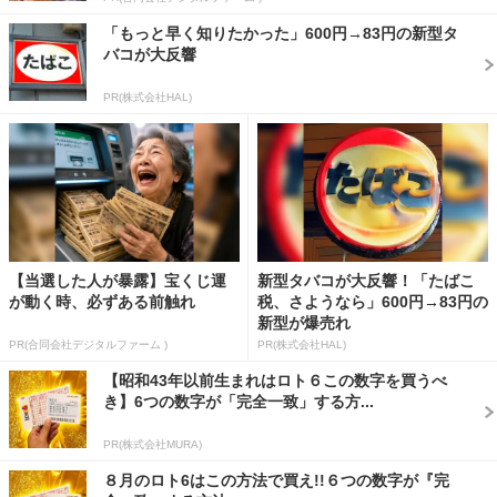
「もっと早く知りたかった」600円→83円の新型タ
バコが大反響
PR(株式会社HAL)
【当選した人が暴露】宝くじ運
新型タバコが大反響！「たばこ
が動く時、必ずある前触れ
税、さようなら」600円→83円の
新型が爆売れ
PR(合同会社デジタルファーム )
PR(株式会社HAL)
【昭和43年以前生まれはロト６この数字を買うべ
き】6つの数字が「完全一致」する方...
PR(株式会社MURA)
８月のロト6はこの方法で買え!!６つの数字が『完