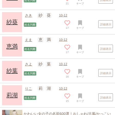
姓名判断
21
キープ
紗
葵
さき
10-12
紗葵
詳細表示
姓名判断
17
キープ
恵
満
えま
10-12
恵満
詳細表示
姓名判断
17
キープ
紗
葉
さよ
10-12
紗葉
詳細表示
姓名判断
16
キープ
莉
湖
りこ
10-12
莉湖
詳細表示
姓名判断
15
キープ
かわいい女の子の名前600選！おしゃれ/古風/かっこい