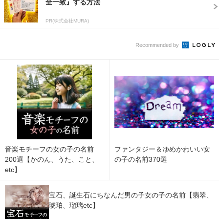
全一致』する方法
PR(株式会社MURA)
Recommended by
音楽モチーフの女の子の名前
ファンタジー＆ゆめかわいい女
200選【かのん、うた、こと、
の子の名前370選
etc】
宝石、誕生石にちなんだ男の子女の子の名前【翡翠、
琥珀、瑠璃etc】