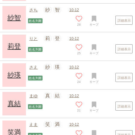
紗
智
さち
10-12
紗智
詳細表示
姓名判断
28
キープ
莉
登
りと
10-12
莉登
詳細表示
姓名判断
25
キープ
スポンサードリンク
紗
瑛
さえ
10-12
紗瑛
詳細表示
姓名判断
24
キープ
真
結
まゆ
10-12
真結
詳細表示
姓名判断
21
キープ
笑
満
えま
10-12
笑満
詳細表示